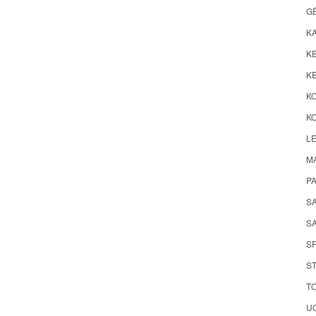
G
K
KE
KE
K
KO
LE
M
P
S
SA
S
ST
TO
UO