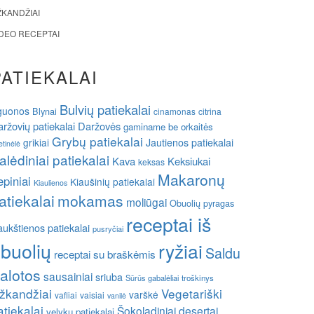
ŽKANDŽIAI
IDEO RECEPTAI
PATIEKALAI
Bulvių patiekalai
guonos
Blynai
cinamonas
citrina
ržovių patiekalai
Daržovės
gaminame be orkaitės
Grybų patiekalai
grikiai
Jautienos patiekalai
etinėlė
alėdiniai patiekalai
Kava
Keksiukai
keksas
Makaronų
epiniai
Kiaušinių patiekalai
Kiaulienos
atiekalai
mokamas
moliūgai
Obuolių pyragas
receptai iš
ukštienos patiekalai
pusryčiai
buolių
ryžiai
Saldu
receptai su braškėmis
alotos
sausainiai
sriuba
Sūrūs gabalėliai
troškinys
žkandžiai
Vegetariški
varškė
vafliai
vaisiai
vanilė
atiekalai
Šokoladiniai desertai
velykų patiekalai