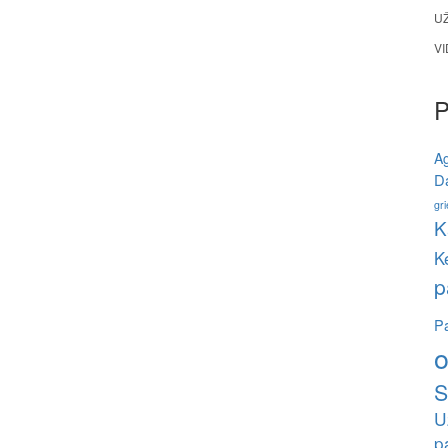
U
V
A
Da
gri
K
K
p
Pa
o
S
U
p