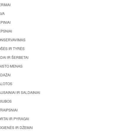
ĖRIMAI
AVA
PINIAI
PSNIAI
ONSERVAVIMAS
ŠĖS IR TYRĖS
DAI IR ŠERBETAI
AISTO MENAS
ADAŽAI
ALOTOS
USAINIAI IR SALDAINIAI
RIUBOS
RAIPSNIAI
RTAI IR PYRAGAI
GIENĖS IR DŽEMAI