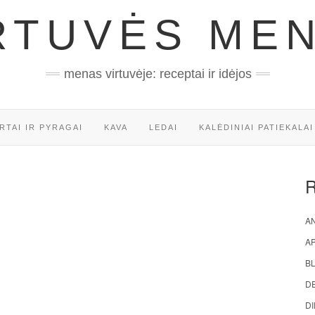
RTUVĖS ME
menas virtuvėje: receptai ir idėjos
RTAI IR PYRAGAI
KAVA
LEDAI
KALĖDINIAI PATIEKALAI
AN
A
BL
D
DI