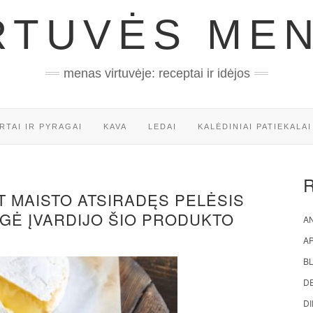
RTUVĖS ME
menas virtuvėje: receptai ir idėjos
RTAI IR PYRAGAI
KAVA
LEDAI
KALĖDINIAI PATIEKALAI
NT MAISTO ATSIRADĘS PELĖSIS
OGĖ ĮVARDIJO ŠIO PRODUKTO
AN
A
BL
D
DI