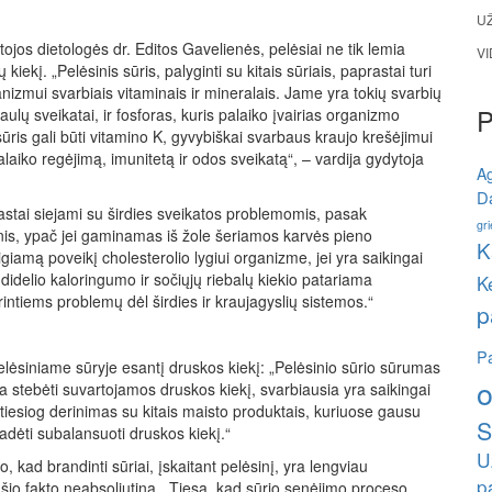
U
tojos dietologės dr. Editos Gavelienės, pelėsiai ne tik lemia
V
kiekį. „Pelėsinis sūris, palyginti su kitais sūriais, paprastai turi
ganizmui svarbiais vitaminais ir mineralais. Jame yra tokių svarbių
aulų sveikatai, ir fosforas, kuris palaiko įvairias organizmo
sūris gali būti vitamino K, gyvybiškai svarbaus kraujo krešėjimui
 palaiko regėjimą, imunitetą ir odos sveikatą“, – vardija gydytoja
A
Da
rastai siejami su širdies sveikatos problemomis, pasak
gri
altinis, ypač jei gaminamas iš žole šeriamos karvės pieno
K
teigiamą poveikį cholesterolio lygiui organizme, jei yra saikingai
didelio kaloringumo ir sočiųjų riebalų kiekio patariama
K
rintiems problemų dėl širdies ir kraujagyslių sistemos.“
p
Pa
pelėsiniame sūryje esantį druskos kiekį: „Pelėsinio sūrio sūrumas
o
ia stebėti suvartojamos druskos kiekį, svarbiausia yra saikingai
tiesiog derinimas su kitais maisto produktais, kuriuose gausu
S
 padėti subalansuoti druskos kiekį.“
U
 kad brandinti sūriai, įskaitant pelėsinį, yra lengviau
p
 šio fakto neabsoliutina, „Tiesa, kad sūrio senėjimo proceso