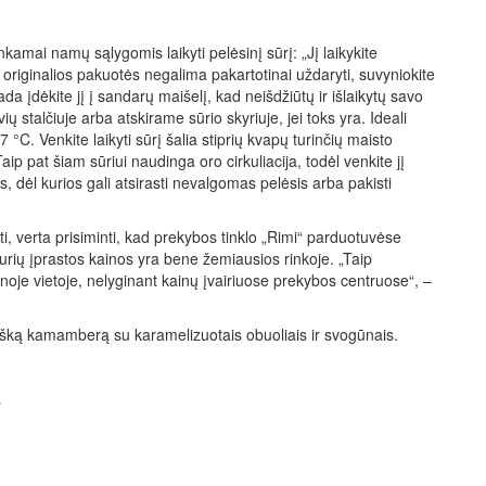
kamai namų sąlygomis laikyti pelėsinį sūrį: „Jį laikykite
i originalios pakuotės negalima pakartotinai uždaryti, suvyniokite
ada įdėkite jį į sandarų maišelį, kad neišdžiūtų ir išlaikytų savo
ų stalčiuje arba atskirame sūrio skyriuje, jei toks yra. Ideali
°C. Venkite laikyti sūrį šalia stiprių kvapų turinčių maisto
aip pat šiam sūriui naudinga oro cirkuliacija, todėl venkite jį
 dėl kurios gali atsirasti nevalgomas pelėsis arba pakisti
ti, verta prisiminti, kad prekybos tinklo „Rimi“ parduotuvėse
kurių įprastos kainos yra bene žemiausios rinkoje. „Taip
ienoje vietoje, nelyginant kainų įvairiuose prekybos centruose“, –
ntišką kamamberą su karamelizuotais obuoliais ir svogūnais.
s