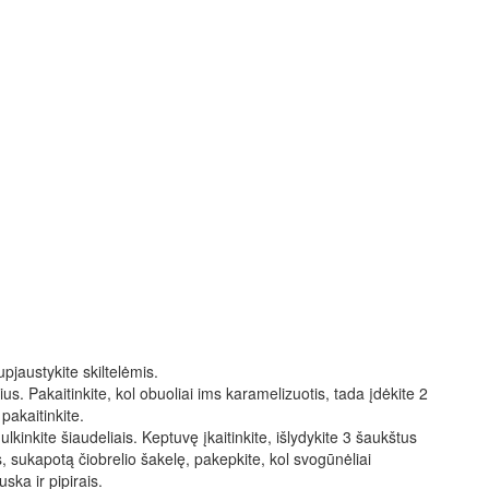
pjaustykite skiltelėmis.
s. Pakaitinkite, kol obuoliai ims karamelizuotis, tada įdėkite 2
 pakaitinkite.
inkite šiaudeliais. Keptuvę įkaitinkite, išlydykite 3 šaukštus
 sukapotą čiobrelio šakelę, pakepkite, kol svogūnėliai
ka ir pipirais.