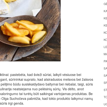
G
K
KE
KE
K
KO
LE
M
P
S
tinai: pastebėta, kad švieži sūriai, laikyti vėsiuose bei
SA
gant, sūrininkai suprato, kad atsiradusios melsvos bei žalsvos
S
elijimo būdu susiskaidydavo baltymai bei riebalai, taigi, sūris
linarija neatsiejama nuo pelėsinių sūrių. Vis dėlto, anot
ST
kaloringumo tai turėtų būti saikingai vartojamas produktas. Be
TO
vė Olga Suchočeva pabrėžia, kad tokio produkto laikymui namų
sūris irgi genda.
UO