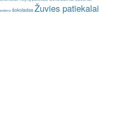
Žuvies patiekalai
šokoladas
entėms