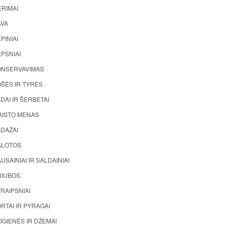
ĖRIMAI
AVA
PINIAI
PSNIAI
ONSERVAVIMAS
ŠĖS IR TYRĖS
DAI IR ŠERBETAI
AISTO MENAS
ADAŽAI
ALOTOS
USAINIAI IR SALDAINIAI
RIUBOS
RAIPSNIAI
RTAI IR PYRAGAI
GIENĖS IR DŽEMAI