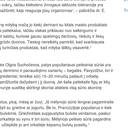
 cukrų, tačiau kiekvieno žmogaus laktozės tolerancija yra
 pažiūrėti, kaip reaguoja jūsų organizmas“, – pabrėžia dr. E.
Šv
enę mitybą mažą jo kiekį derinant su kitais maisto produktais:
ius patiekalus, tačiau viskas priklauso nuo saikingumo ir
t salotų, kuriose gausu spalvingų daržovių, riešutų ir liesų
o grūdo duonos. Tiesiog nereikėtų pamiršti, kad svarbiausia
turinčiais produktais, kad mityba išliktų visavertė.“
ės Olgos Suchočevos, patys populiariausi pelėsiniai sūriai yra
ų derinimo ir panaudojimo variantų – begalės. Pavyzdžiui, bri ir
redientai, tereikia sūrį 15–20 minučių pašauti į orkaitę.
ardžiuotis dažydami į jį duoną. Jei šalia patieksite figų ar kitų
yje susitikę skirtingi skoniai atskleis visą sūrio skoninę
letus, picą, mėsą ar žuvį: „Iš mėlynojo sūrio lengvai pagaminsite
šyti su grietine ar jogurtu. Be to, Prancūzijoje populiarus ir kiek
 bulvėmis. Griežinėliais supjaustytos bulvės verdamos, paskui
kaitėje su vynu ir bri sūriu. Mėlynojo pelėsio sūris pagardins
g užtepkite jo ant orkaitėje kepamų bulvių puselių.“