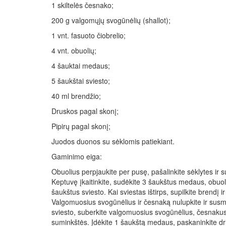
1 skiltelės česnako;
200 g valgomųjų svogūnėlių (shallot);
1 vnt. fasuoto čiobrelio;
4 vnt. obuolių;
4 šauktai medaus;
5 šaukštai sviesto;
40 ml brendžio;
Druskos pagal skonį;
Pipirų pagal skonį;
Juodos duonos su sėklomis patiekiant.
Gaminimo eiga:
Obuolius perpjaukite per pusę, pašalinkite sėklytes ir su
Keptuvę įkaitinkite, sudėkite 3 šaukštus medaus, obuoliu
šaukštus sviesto. Kai sviestas ištirps, supilkite brendį ir
Valgomuosius svogūnėlius ir česnaką nulupkite ir susmulk
sviesto, suberkite valgomuosius svogūnėlius, česnakus,
suminkštės. Įdėkite 1 šaukštą medaus, paskaninkite drus