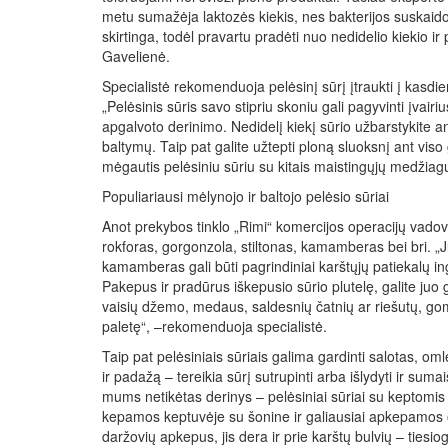
metu sumažėja laktozės kiekis, nes bakterijos suskaido
skirtinga, todėl pravartu pradėti nuo nedidelio kiekio ir
Gavelienė.
Specialistė rekomenduoja pelėsinį sūrį įtraukti į kasdi
„Pelėsinis sūris savo stipriu skoniu gali pagyvinti įvair
apgalvoto derinimo. Nedidelį kiekį sūrio užbarstykite an
baltymų. Taip pat galite užtepti ploną sluoksnį ant vis
mėgautis pelėsiniu sūriu su kitais maistingųjų medžiagų 
Populiariausi mėlynojo ir baltojo pelėsio sūriai
Anot prekybos tinklo „Rimi“ komercijos operacijų vadov
rokforas, gorgonzola, stiltonas, kamamberas bei bri. „J
kamamberas gali būti pagrindiniai karštųjų patiekalų ing
Pakepus ir pradūrus iškepusio sūrio plutelę, galite juo g
vaisių džemo, medaus, saldesnių čatnių ar riešutų, gomur
paletę“, –rekomenduoja specialistė.
Taip pat pelėsiniais sūriais galima gardinti salotas, om
ir padažą – tereikia sūrį sutrupinti arba išlydyti ir sumai
mums netikėtas derinys – pelėsiniai sūriai su keptomis
kepamos keptuvėje su šonine ir galiausiai apkepamos or
daržovių apkepus, jis dera ir prie karštų bulvių – tiesio