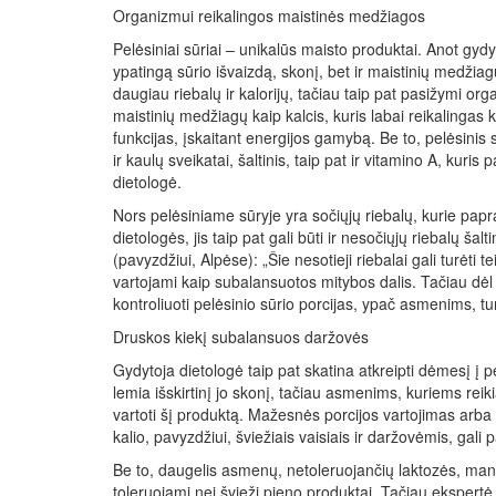
Organizmui reikalingos maistinės medžiagos
Pelėsiniai sūriai – unikalūs maisto produktai. Anot gydy
ypatingą sūrio išvaizdą, skonį, bet ir maistinių medžiagų 
daugiau riebalų ir kalorijų, tačiau taip pat pasižymi or
maistinių medžiagų kaip kalcis, kuris labai reikalingas k
funkcijas, įskaitant energijos gamybą. Be to, pelėsinis 
ir kaulų sveikatai, šaltinis, taip pat ir vitamino A, kuris
dietologė.
Nors pelėsiniame sūryje yra sočiųjų riebalų, kurie pap
dietologės, jis taip pat gali būti ir nesočiųjų riebalų š
(pavyzdžiui, Alpėse): „Šie nesotieji riebalai gali turėti 
vartojami kaip subalansuotos mitybos dalis. Tačiau dėl 
kontroliuoti pelėsinio sūrio porcijas, ypač asmenims, tu
Druskos kiekį subalansuos daržovės
Gydytoja dietologė taip pat skatina atkreipti dėmesį į 
lemia išskirtinį jo skonį, tačiau asmenims, kuriems reik
vartoti šį produktą. Mažesnės porcijos vartojimas arba 
kalio, pavyzdžiui, šviežiais vaisiais ir daržovėmis, gali
Be to, daugelis asmenų, netoleruojančių laktozės, mano,
toleruojami nei švieži pieno produktai. Tačiau ekspertė