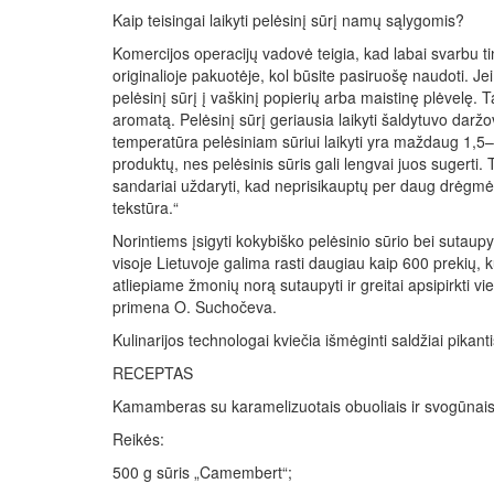
Kaip teisingai laikyti pelėsinį sūrį namų sąlygomis?
Komercijos operacijų vadovė teigia, kad labai svarbu tin
originalioje pakuotėje, kol būsite pasiruošę naudoti. Je
pelėsinį sūrį į vaškinį popierių arba maistinę plėvelę. T
aromatą. Pelėsinį sūrį geriausia laikyti šaldytuvo daržovi
temperatūra pelėsiniam sūriui laikyti yra maždaug 1,5–7 
produktų, nes pelėsinis sūris gali lengvai juos sugerti. T
sandariai uždaryti, kad neprisikauptų per daug drėgmės,
tekstūra.“
Norintiems įsigyti kokybiško pelėsinio sūrio bei sutaupy
visoje Lietuvoje galima rasti daugiau kaip 600 prekių, 
atliepiame žmonių norą sutaupyti ir greitai apsipirkti v
primena O. Suchočeva.
Kulinarijos technologai kviečia išmėginti saldžiai pika
RECEPTAS
Kamamberas su karamelizuotais obuoliais ir svogūnai
Reikės:
500 g sūris „Camembert“;