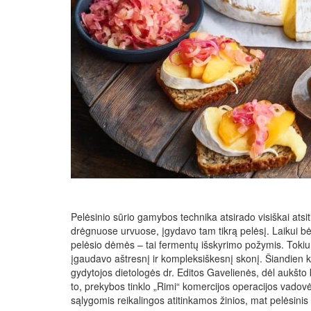
Pelėsinio sūrio gamybos technika atsirado visiškai atsitik
drėgnuose urvuose, įgydavo tam tikrą pelėsį. Laikui bė
pelėsio dėmės – tai fermentų išskyrimo požymis. Tokiu p
įgaudavo aštresnį ir kompleksiškesnį skonį. Šiandien ku
gydytojos dietologės dr. Editos Gavelienės, dėl aukšto 
to, prekybos tinklo „Rimi“ komercijos operacijos vado
sąlygomis reikalingos atitinkamos žinios, mat pelėsinis 