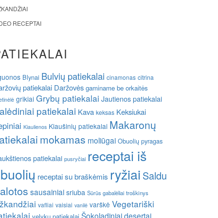
ŽKANDŽIAI
IDEO RECEPTAI
PATIEKALAI
Bulvių patiekalai
guonos
Blynai
cinamonas
citrina
ržovių patiekalai
Daržovės
gaminame be orkaitės
Grybų patiekalai
grikiai
Jautienos patiekalai
etinėlė
alėdiniai patiekalai
Kava
Keksiukai
keksas
Makaronų
epiniai
Kiaušinių patiekalai
Kiaulienos
atiekalai
mokamas
moliūgai
Obuolių pyragas
receptai iš
ukštienos patiekalai
pusryčiai
buolių
ryžiai
Saldu
receptai su braškėmis
alotos
sausainiai
sriuba
Sūrūs gabalėliai
troškinys
žkandžiai
Vegetariški
varškė
vafliai
vaisiai
vanilė
atiekalai
Šokoladiniai desertai
velykų patiekalai