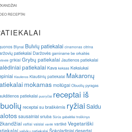
ŽKANDŽIAI
IDEO RECEPTAI
PATIEKALAI
Bulvių patiekalai
guonos
Blynai
cinamonas
citrina
ržovių patiekalai
Daržovės
gaminame be orkaitės
Grybų patiekalai
grikiai
Jautienos patiekalai
etinėlė
alėdiniai patiekalai
Kava
Keksiukai
keksas
Makaronų
epiniai
Kiaušinių patiekalai
Kiaulienos
atiekalai
mokamas
moliūgai
Obuolių pyragas
receptai iš
ukštienos patiekalai
pusryčiai
buolių
ryžiai
Saldu
receptai su braškėmis
alotos
sausainiai
sriuba
Sūrūs gabalėliai
troškinys
žkandžiai
Vegetariški
varškė
vafliai
vaisiai
vanilė
atiekalai
Šokoladiniai desertai
velykų patiekalai