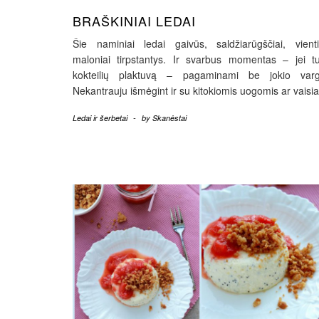
BRAŠKINIAI LEDAI
Šie naminiai ledai gaivūs, saldžiarūgščiai, vienti
maloniai tirpstantys. Ir svarbus momentas – jei tu
kokteilių plaktuvą – pagaminami be jokio varg
Nekantrauju išmėgint ir su kitokiomis uogomis ar vaisia
Ledai ir šerbetai
-
by
Skanėstai