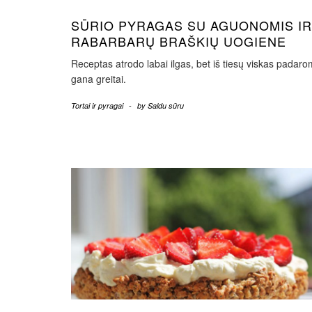
SŪRIO PYRAGAS SU AGUONOMIS IR
RABARBARŲ BRAŠKIŲ UOGIENE
Receptas atrodo labai ilgas, bet iš tiesų viskas padar
gana greitai.
Tortai ir pyragai
-
by
Saldu sūru