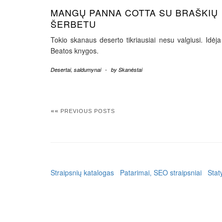
MANGŲ PANNA COTTA SU BRAŠKIŲ
ŠERBETU
Tokio skanaus deserto tikriausiai nesu valgiusi. Idėja
Beatos knygos.
Desertai, saldumynai
-
by
Skanėstai
««
PREVIOUS POSTS
Straipsnių katalogas
Patarimai, SEO straipsniai
Stat