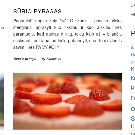
U
SŪRIO PYRAGAS
V
Pagaminti lengva kaip 2×2! O skonis – pasaka. Viską
stengiausi aprašyti kuo tiksliau ir kuo aiškiau, nes
oma
garantuoju, kad atsiras ir kitų, tokių kaip aš – bijančių
susimauti, bet labai norinčių pabandyti, o po to didžiuotis
savimi, nes PA VY KO! ?
A
Da
Tortai ir pyragai
-
by
Skanėstai
gri
K
K
p
Pa
o
S
U
p