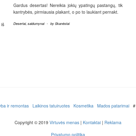
Gardus desertas! Nereikia jokių ypatingų pastangų, tik
kantrybės, pirmiausia plakant, o po to laukiant pernakt.
 iš
Desertai, saldumynai
-
by
Skanėstai
yba ir remontas
Laikinos tatuiruotes
Kosmetika
Mados patarimai
#
Copyright © 2019
Virtuvės menas
|
Kontaktai
|
Reklama
Privatumo politika