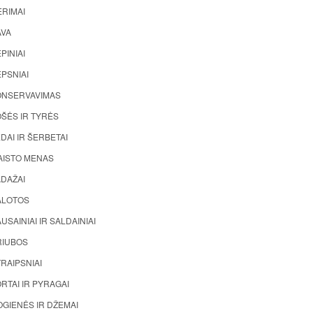
ĖRIMAI
AVA
PINIAI
PSNIAI
ONSERVAVIMAS
ŠĖS IR TYRĖS
DAI IR ŠERBETAI
AISTO MENAS
ADAŽAI
ALOTOS
USAINIAI IR SALDAINIAI
RIUBOS
RAIPSNIAI
RTAI IR PYRAGAI
GIENĖS IR DŽEMAI