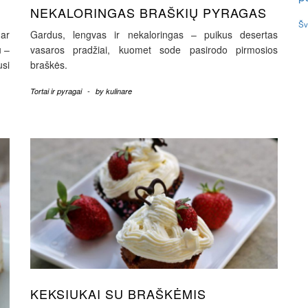
NEKALORINGAS BRAŠKIŲ PYRAGAS
Šv
ar
Gardus, lengvas ir nekaloringas – puikus desertas
u –
vasaros pradžiai, kuomet sode pasirodo pirmosios
usi
braškės.
Tortai ir pyragai
-
by
kulinare
KEKSIUKAI SU BRAŠKĖMIS