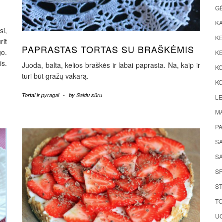
G
K
si,
KE
rit
PAPRASTAS TORTAS SU BRAŠKĖMIS
o.
KE
is.
Juoda, balta, kelios braškės ir labai paprasta. Na, kaip ir
K
turi būt gražų vakarą.
KO
Tortai ir pyragai
-
by
Saldu sūru
LE
M
P
S
SA
S
ST
TO
UO