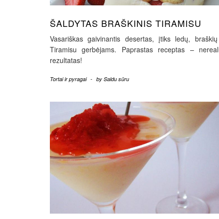
ŠALDYTAS BRAŠKINIS TIRAMISU
Vasariškas gaivinantis desertas, įtiks ledų, braškių
Tiramisu gerbėjams. Paprastas receptas – nereal
rezultatas!
Tortai ir pyragai
-
by
Saldu sūru