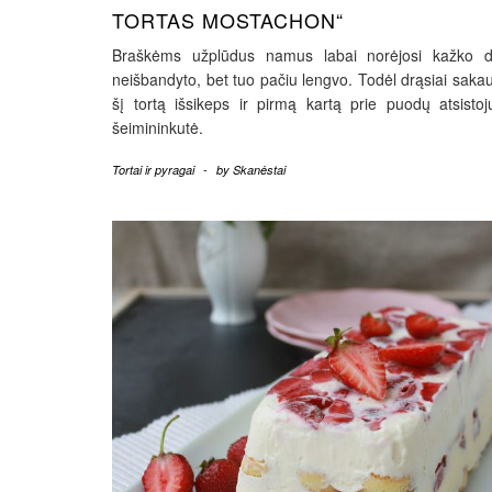
TORTAS MOSTACHON“
Braškėms užplūdus namus labai norėjosi kažko d
neišbandyto, bet tuo pačiu lengvo. Todėl drąsiai saka
šį tortą išsikeps ir pirmą kartą prie puodų atsistoj
šeimininkutė.
Tortai ir pyragai
-
by
Skanėstai