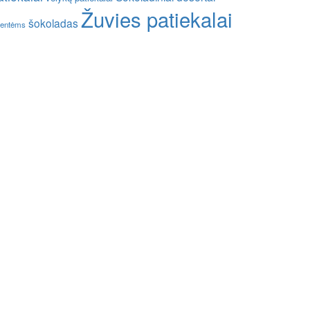
Žuvies patiekalai
šokoladas
entėms