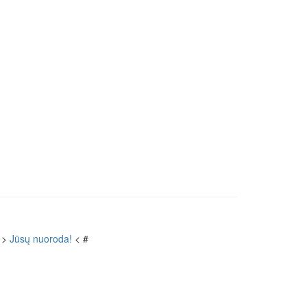
 >
Jūsų nuoroda!
< #