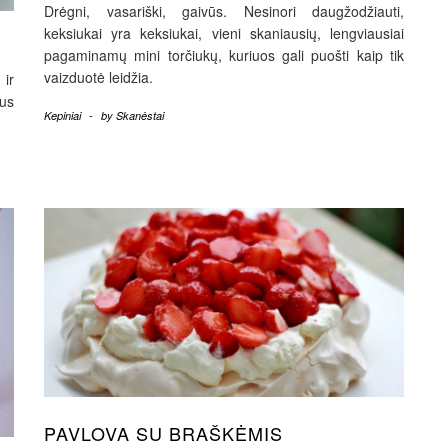
Drėgni, vasariški, gaivūs. Nesinori daugžodžiauti,
keksiukai yra keksiukai, vieni skaniausių, lengviausiai
pagaminamų mini torčiukų, kuriuos gali puošti kaip tik
vaizduotė leidžia.
 ir
us
Kepiniai
-
by
Skanėstai
PAVLOVA SU BRAŠKĖMIS