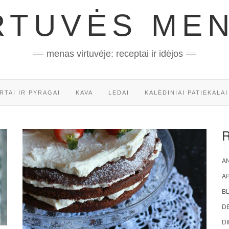
RTUVĖS ME
menas virtuvėje: receptai ir idėjos
RTAI IR PYRAGAI
KAVA
LEDAI
KALĖDINIAI PATIEKALAI
AN
A
BL
D
DI