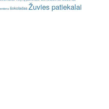
Žuvies patiekalai
šokoladas
entėms