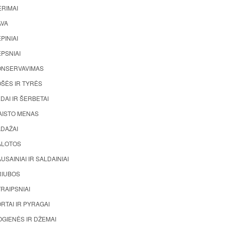
ĖRIMAI
AVA
PINIAI
PSNIAI
ONSERVAVIMAS
ŠĖS IR TYRĖS
DAI IR ŠERBETAI
AISTO MENAS
ADAŽAI
ALOTOS
USAINIAI IR SALDAINIAI
RIUBOS
RAIPSNIAI
RTAI IR PYRAGAI
GIENĖS IR DŽEMAI