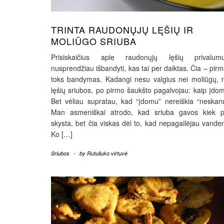
TRINTA RAUDONŲJŲ LĘŠIŲ IR
MOLIŪGO SRIUBA
Prisiskaičius apie raudonųjų lęšių privalumu
nusprendžiau išbandyti, kas tai per daiktas. Čia – pir
toks bandymas. Kadangi nesu valgius nei moliūgų, 
lęšių sriubos, po pirmo šaukšto pagalvojau: kaip įdo
Bet vėliau supratau, kad “įdomu” nereiškia “neskan
Man asmeniškai atrodo, kad sriuba gavos kiek p
skysta, bet čia viskas dėl to, kad nepagailėjau vande
Ko […]
Sriubos
-
by
Rutuliuko virtuvė