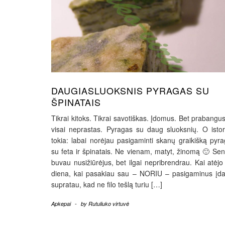
DAUGIASLUOKSNIS PYRAGAS SU
ŠPINATAIS
Tikrai kitoks. Tikrai savotiškas. Įdomus. Bet prabangus
visai neprastas. Pyragas su daug sluoksnių. O istor
tokia: labai norėjau pasigaminti skanų graikišką pyr
su feta ir špinatais. Ne vienam, matyt, žinomą 🙂 Sen
buvau nusižiūrėjus, bet ilgai nepribrendrau. Kai atėjo
diena, kai pasakiau sau – NORIU – pasigaminus įda
supratau, kad ne filo tešlą turiu […]
Apkepai
-
by
Rutuliuko virtuvė