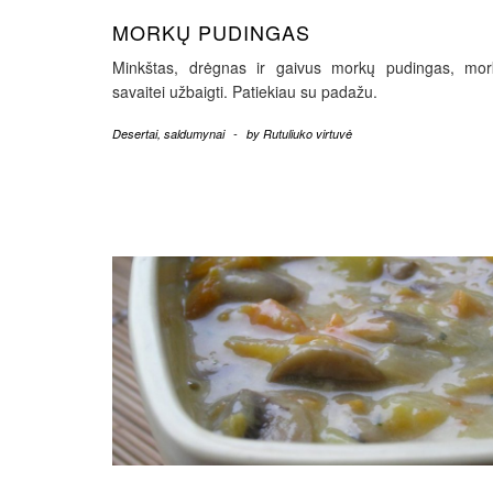
MORKŲ PUDINGAS
Minkštas, drėgnas ir gaivus morkų pudingas, mor
savaitei užbaigti. Patiekiau su padažu.
Desertai, saldumynai
-
by
Rutuliuko virtuvė