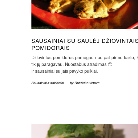
SAUSAINIAI SU SAULĖJ DŽIOVINTAI
POMIDORAIS
Džiovintus pomidorus pamėgau nuo pat pirmo karto, 
tik jų paragavau. Nuostabus atradimas 🙂
ir sausainiai su jais pavyko puikiai.
Sausainiai ir saldainiai
-
by
Rutuliuko virtuvė