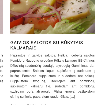
GAIVIOS SALOTOS SU RŪKYTAIS
KALMARAIS
 ir
Paprastos ir gaivios salotos. Reikia: Iceberg salotos
ija
Pomidoro Raudono svogūno Rūkytų kalmarų filė Citrinos
agą
Džiovintų raudonėlių Juodųjų alyvuogių Gaminimas dar
iai
paprastesnis: Salotos lapus suplėšom į sudedam į
 ta
lėkštę. Pomidorą supjaustom ir sudedam ant salotų.
rą
Supjaustom svogūną, išdėliojam ant pomidorų,
supjaustom kalmarų filė, sudedam ant pomidorų,
uždedam porą alyvuogių. Viską lengvai pašlakstom
citrinų sultimis, pabarstom raudonėliais. […]