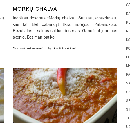
G
MORKŲ CHALVA
K
kų
Indiškas desertas “Morkų chalva”. Sunkiai įsivaizdavau,
KE
kas tai. Bet pabandyt tikrai norėjosi. Pabandžiau.
Rezultatas – saldus saldus desertas. Ganėtinai įdomaus
KE
skonio. Bet man patiko.
K
KO
Desertai, saldumynai
-
by
Rutuliuko virtuvė
LE
M
P
S
SA
S
ST
TO
UO