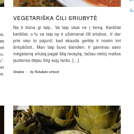
Šv
VEGETARIŠKA ČILI SRIUBYTĖ
Na ir būna gi taip.. Va taip visai ne į temą. Karščiai
karščiai, o tu va taip op ir užsimanai čili sriubos.. Ir dar
s,
prie viso to pajunti, kad skauda gerklę ir nosim imi
mas
šnirpščioti.. Man taip buvo šiandien. Ir gaminau savo
nei
mėgstamą sriubą pagal šitą receptą, tačiau vietoj maltos
mu.
jautienos dėjau 50g sojų faršo. […]
u”.
er
Sriubos
-
by
Rutuliuko virtuvė
ns.