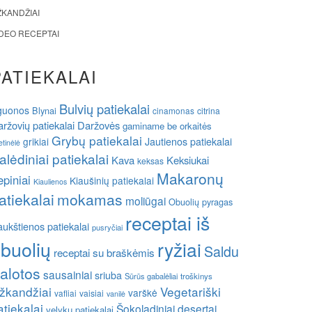
ŽKANDŽIAI
IDEO RECEPTAI
PATIEKALAI
Bulvių patiekalai
guonos
Blynai
cinamonas
citrina
ržovių patiekalai
Daržovės
gaminame be orkaitės
Grybų patiekalai
grikiai
Jautienos patiekalai
etinėlė
alėdiniai patiekalai
Kava
Keksiukai
keksas
Makaronų
epiniai
Kiaušinių patiekalai
Kiaulienos
atiekalai
mokamas
moliūgai
Obuolių pyragas
receptai iš
ukštienos patiekalai
pusryčiai
buolių
ryžiai
Saldu
receptai su braškėmis
alotos
sausainiai
sriuba
Sūrūs gabalėliai
troškinys
žkandžiai
Vegetariški
varškė
vafliai
vaisiai
vanilė
atiekalai
Šokoladiniai desertai
velykų patiekalai