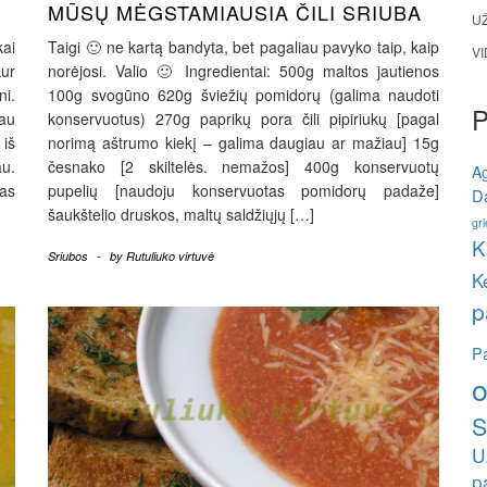
MŪSŲ MĖGSTAMIAUSIA ČILI SRIUBA
U
ai
Taigi 🙂 ne kartą bandyta, bet pagaliau pavyko taip, kaip
V
ur
norėjosi. Valio 🙂 Ingredientai: 500g maltos jautienos
ni.
100g svogūno 620g šviežių pomidorų (galima naudoti
dau
konservuotus) 270g paprikų pora čili pipiriukų [pagal
iš
norimą aštrumo kiekį – galima daugiau ar mažiau] 15g
au.
česnako [2 skiltelės. nemažos] 400g konservuotų
A
pas
pupelių [naudoju konservuotas pomidorų padaže]
Da
šaukštelio druskos, maltų saldžiųjų […]
gri
K
Sriubos
-
by
Rutuliuko virtuvė
K
p
Pa
o
S
U
p