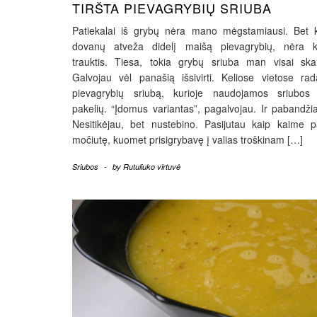
TIRŠTA PIEVAGRYBIŲ SRIUBA
Patiekalai iš grybų nėra mano mėgstamiausi. Bet k
dovanų atveža didelį maišą pievagrybių, nėra k
trauktis. Tiesa, tokia grybų sriuba man visai ska
Galvojau vėl panašią išsivirti. Keliose vietose ra
pievagrybių sriubą, kurioje naudojamos sriubos 
pakelių. “Įdomus variantas”, pagalvojau. Ir pabandži
Nesitikėjau, bet nustebino. Pasijutau kaip kaime 
močiutę, kuomet prisigrybavę į valias troškinam […]
Sriubos
-
by
Rutuliuko virtuvė