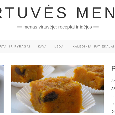
RTUVĖS ME
menas virtuvėje: receptai ir idėjos
RTAI IR PYRAGAI
KAVA
LEDAI
KALĖDINIAI PATIEKALAI
AN
A
BL
D
DI