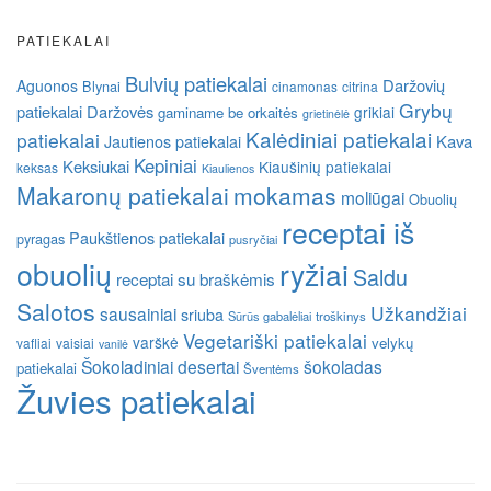
PATIEKALAI
Bulvių patiekalai
Daržovių
Aguonos
Blynai
cinamonas
citrina
Grybų
patiekalai
Daržovės
grikiai
gaminame be orkaitės
grietinėlė
Kalėdiniai patiekalai
patiekalai
Kava
Jautienos patiekalai
Kepiniai
Keksiukai
Kiaušinių patiekalai
keksas
Kiaulienos
Makaronų patiekalai
mokamas
moliūgai
Obuolių
receptai iš
Paukštienos patiekalai
pyragas
pusryčiai
obuolių
ryžiai
Saldu
receptai su braškėmis
Salotos
Užkandžiai
sausainiai
sriuba
Sūrūs gabalėliai
troškinys
Vegetariški patiekalai
varškė
velykų
vafliai
vaisiai
vanilė
Šokoladiniai desertai
šokoladas
patiekalai
Šventėms
Žuvies patiekalai