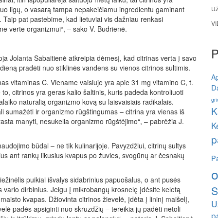
 nuo ligų, o vasarą tampa nepakeičiamu ingredientu gaminant
U
Taip pat pastebime, kad lietuviai vis dažniau renkasi
V
sne verte organizmui“, – sako V. Budrienė.
toja Jolanta Sabaitienė atkreipia dėmesį, kad citrinas verta į savo
 dieną pradėti nuo stiklinės vandens su vienos citrinos sultimis.
A
mas vitaminas C. Viename vaisiuje yra apie 31 mg vitamino C, t.
Da
itrinos yra geras kalio šaltinis, kuris padeda kontroliuoti
gri
laiko natūralią organizmo kovą su laisvaisiais radikalais.
K
ali sumažėti ir organizmo rūgštingumas – citrina yra vienas iš
įprasta manyti, nesukelia organizmo rūgštėjimo“, – pabrėžia J.
K
p
audojimo būdai – ne tik kulinarijoje. Pavyzdžiui, citrinų sultys
nius ant rankų likusius kvapus po žuvies, svogūnų ar česnakų
Pa
o
iežinėlis puikiai išvalys sidabrinius papuošalus, o ant pusės
S
s vario dirbinius. Jeigu į mikrobangų krosnelę įdėsite keletą
 maisto kvapas. Džiovinta citrinos žievelė, įdėta į lininį maišelį,
U
evelė padės apsiginti nuo skruzdžių – tereikia jų padėti netoli
p