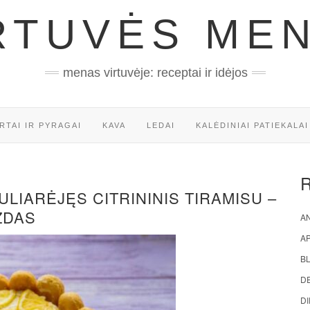
RTUVĖS ME
menas virtuvėje: receptai ir idėjos
RTAI IR PYRAGAI
KAVA
LEDAI
KALĖDINIAI PATIEKALAI
ULIARĖJĘS CITRININIS TIRAMISU –
IZDAS
AN
A
BL
D
DI