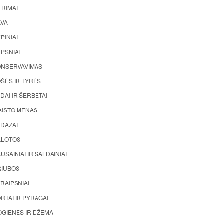
ĖRIMAI
AVA
PINIAI
PSNIAI
ONSERVAVIMAS
ŠĖS IR TYRĖS
DAI IR ŠERBETAI
AISTO MENAS
ADAŽAI
ALOTOS
USAINIAI IR SALDAINIAI
RIUBOS
RAIPSNIAI
RTAI IR PYRAGAI
GIENĖS IR DŽEMAI