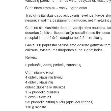
vabzdžių patekimo į namus vietų, pavyzdžiui, mažų plyši
Citrininiam tiramisu – vos 7 ingredientai
Tradicinis itališkas daugiasluoksnis, švelnus, kavos skon
nesunkiai galima pasigaminti namuose, net ir neturint y
Citrininė šio klasikinio deserto versija nėra naujiena, 
desertas žaibiškai išpopuliarėjo socialiniuose tinkluose 
receptai jau peržiūrėti daugiau nei 2,5 mlrd. kartų.
Gaivaus ir paprastai paruošiamo deserto gamybai tereikė
cukraus, sviesto, maskarponės sūrio ir grietinėlės.
Reikės:
2 pakuočių damų pirštelių sausainių
Citrininiam kremui:
4 didelių kiaušinių trynių
4 didelių kiaušinių
didelio žiupsnelio druskos
1 ¼ puodelio cukraus
2 citrinų žievelės
2/3 puodelio citrinų sulčių (apie 2-3 citrinos)
110 g sviesto