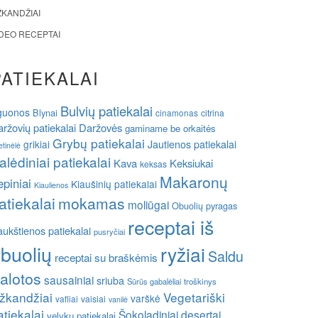
ŽKANDŽIAI
IDEO RECEPTAI
PATIEKALAI
Bulvių patiekalai
guonos
Blynai
cinamonas
citrina
ržovių patiekalai
Daržovės
gaminame be orkaitės
Grybų patiekalai
grikiai
Jautienos patiekalai
etinėlė
alėdiniai patiekalai
Kava
Keksiukai
keksas
Makaronų
epiniai
Kiaušinių patiekalai
Kiaulienos
atiekalai
mokamas
moliūgai
Obuolių pyragas
receptai iš
ukštienos patiekalai
pusryčiai
buolių
ryžiai
Saldu
receptai su braškėmis
alotos
sausainiai
sriuba
Sūrūs gabalėliai
troškinys
žkandžiai
Vegetariški
varškė
vafliai
vaisiai
vanilė
atiekalai
Šokoladiniai desertai
velykų patiekalai