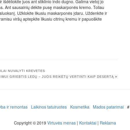
r išdėliokite juos ant stiklinio indo dugno. Galima vietoj jo
rcijas. Ant sausainių dėkite pusę maskarponės kremo. Toliau
ną sluoksnį. Užklokite likusiu maskarponės įdaru. Uždenkite ir
ramisu viršų aptepkite likusiu citrinų kremu ir papuoškite
ULAI NUVALYTI KREVETES
»
NIMUI GRIEBTIS LEDŲ – JUOS REIKĖTŲ VERTINTI KAIP DESERTĄ
yba ir remontas
Laikinos tatuiruotes
Kosmetika
Mados patarimai
#
Copyright © 2019
Virtuvės menas
|
Kontaktai
|
Reklama