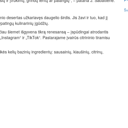
ų ir įtrūkimų, grindų lentų ar palangių“, – pataria J. Sabaitienė.
Šv
io desertas užkariavęs daugelio širdis. Jis žavi ir tuo, kad jį
patingų kulinarinių įgūdžių.
tačiau šiemet išgyvena tikrą renesansą – įspūdingai atrodantis
„Instagram“ ir „TikTok“. Pastarajame įvairūs citrininio tiramisu
s kelių bazinių ingredientų: sausainių, kiaušinių, citrinų,