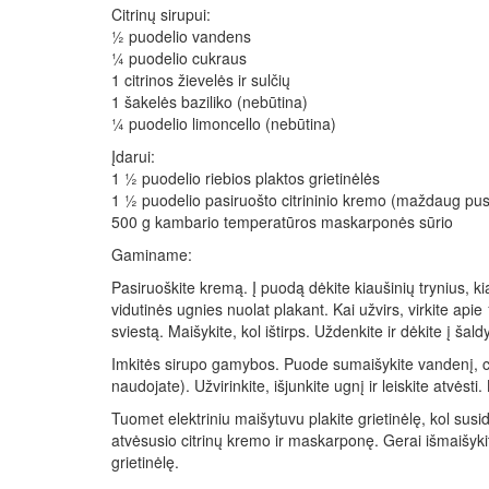
Citrinų sirupui:
½ puodelio vandens
¼ puodelio cukraus
1 citrinos žievelės ir sulčių
1 šakelės baziliko (nebūtina)
¼ puodelio limoncello (nebūtina)
Įdarui:
1 ½ puodelio riebios plaktos grietinėlės
1 ½ puodelio pasiruošto citrininio kremo (maždaug pu
500 g kambario temperatūros maskarponės sūrio
Gaminame:
Pasiruoškite kremą. Į puodą dėkite kiaušinių trynius, kiau
vidutinės ugnies nuolat plakant. Kai užvirs, virkite apie
sviestą. Maišykite, kol ištirps. Uždenkite ir dėkite į šald
Imkitės sirupo gamybos. Puode sumaišykite vandenį, cukrų,
naudojate). Užvirinkite, išjunkite ugnį ir leiskite atvėst
Tuomet elektriniu maišytuvu plakite grietinėlę, kol su
atvėsusio citrinų kremo ir maskarponę. Gerai išmaišykit
grietinėlę.