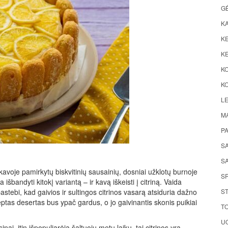
G
K
KE
KE
K
KO
LE
M
P
S
SA
kavoje pamirkytų biskvitinių sausainių, dosniai užklotų burnoje
S
bandyti kitokį variantą – ir kavą iškeisti į citriną. Vaida
stebi, kad gaivios ir sultingos citrinos vasarą atsiduria dažno
ST
eptas desertas bus ypač gardus, o jo gaivinantis skonis puikiai
TO
UO
sinai, itin išpopuliarėja šaltuoju metų laiku, tai citrinos yra