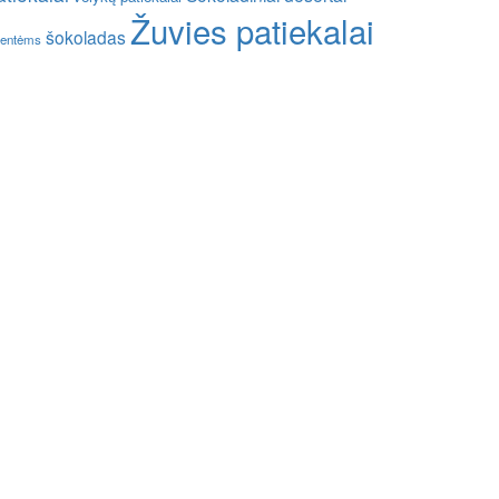
Žuvies patiekalai
šokoladas
entėms