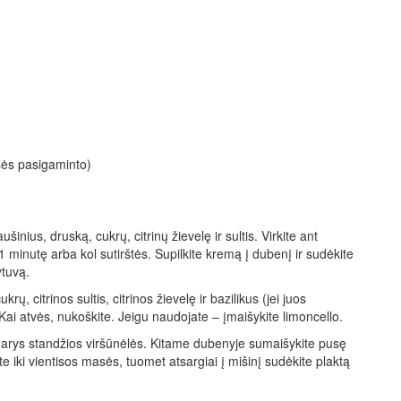
sės pasigaminto)
šinius, druską, cukrų, citrinų žievelę ir sultis. Virkite ant
 1 minutę arba kol sutirštės. Supilkite kremą į dubenį ir sudėkite
ytuvą.
 citrinos sultis, citrinos žievelę ir bazilikus (jei juos
i. Kai atvės, nukoškite. Jeigu naudojate – įmaišykite limoncello.
sidarys standžios viršūnėlės. Kitame dubenyje sumaišykite pusę
e iki vientisos masės, tuomet atsargiai į mišinį sudėkite plaktą