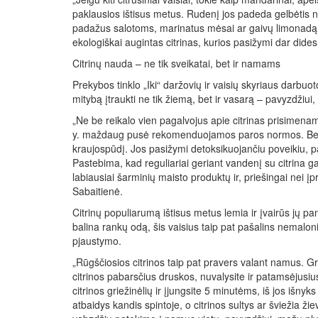
paklausios ištisus metus. Rudenį jos padeda gelbėtis
padažus salotoms, marinatus mėsai ar gaivų limonadą. 
ekologiškai augintas citrinas, kurios pasižymi dar dide
Citrinų nauda – ne tik sveikatai, bet ir namams
Prekybos tinklo „Iki“ daržovių ir vaisių skyriaus darbuo
mitybą įtraukti ne tik žiemą, bet ir vasarą – pavyzdžiui,
„Ne be reikalo vien pagalvojus apie citrinas prisimena
y. maždaug pusė rekomenduojamos paros normos. Be to, c
kraujospūdį. Jos pasižymi detoksikuojančiu poveikiu, pa
Pastebima, kad reguliariai geriant vandenį su citrina g
labiausiai šarminių maisto produktų ir, priešingai nei 
Sabaitienė.
Citrinų populiarumą ištisus metus lemia ir įvairūs jų pan
balina rankų odą, šis vaisius taip pat pašalins nemalo
pjaustymo.
„Rūgščiosios citrinos taip pat pravers valant namus. Gr
citrinos pabarsčius druskos, nuvalysite ir patamsėjusiu
citrinos griežinėlių ir įjungsite 5 minutėms, iš jos išnyks
atbaidys kandis spintoje, o citrinos sultys ar šviežia ži