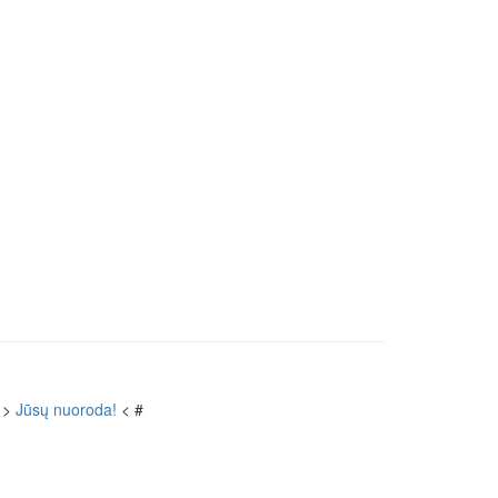
 >
Jūsų nuoroda!
< #