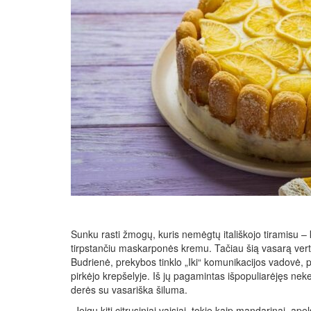
Sunku rasti žmogų, kuris nemėgtų itališkojo tiramisu – 
tirpstančiu maskarponės kremu. Tačiau šią vasarą verta iš
Budrienė, prekybos tinklo „Iki“ komunikacijos vadovė, pa
pirkėjo krepšelyje. Iš jų pagamintas išpopuliarėjęs nek
derės su vasariška šiluma.
„Jeigu kiti citrusiniai vaisiai, tokie kaip mandarinai, apel