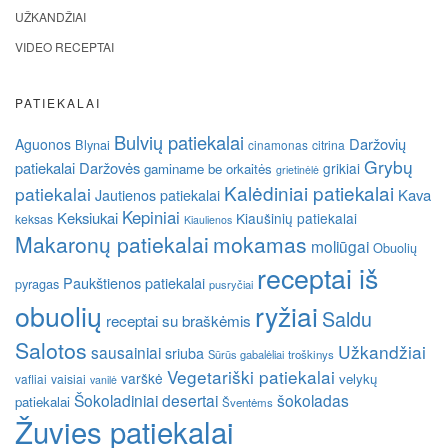
UŽKANDŽIAI
VIDEO RECEPTAI
PATIEKALAI
Bulvių patiekalai
Daržovių
Aguonos
Blynai
cinamonas
citrina
Grybų
patiekalai
Daržovės
grikiai
gaminame be orkaitės
grietinėlė
Kalėdiniai patiekalai
patiekalai
Kava
Jautienos patiekalai
Kepiniai
Keksiukai
Kiaušinių patiekalai
keksas
Kiaulienos
Makaronų patiekalai
mokamas
moliūgai
Obuolių
receptai iš
Paukštienos patiekalai
pyragas
pusryčiai
obuolių
ryžiai
Saldu
receptai su braškėmis
Salotos
Užkandžiai
sausainiai
sriuba
Sūrūs gabalėliai
troškinys
Vegetariški patiekalai
varškė
velykų
vafliai
vaisiai
vanilė
Šokoladiniai desertai
šokoladas
patiekalai
Šventėms
Žuvies patiekalai