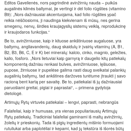
Editos Gavelienės, nors pagrindinė avinžirnių nauda – puikūs
augalinės kilmės baltymai, jie vertingi ir dėl folio rūgšties (vitamino
B9): „Nors dažniausiai akcentuojama, kad folio rūgšties ypač
reikia nėščiosioms, ji naudinga kiekvienam iš mūsų, nes gerina
smegenų, nervų, širdies kraujagyslių sistemų veiklą, reprodukcinę
ir kraujodaros funkcijas.“
Be to, avinžirniuose, kaip ir kituose ankštiniuose augaluose, yra
baltymų, angliavandenių, daug skaidulų ir įvairių vitaminų (A, B1,
B2, B3, B6, C, E ir K) bei mineralų: kalcio, cinko, magnio, geležies,
kalio, fosforo. „Nors lietuviai kaip garnyrą ir daugelio kitų patiekalų
komponentą dažniau renkasi bulves, avinžirniuose, lęšiuose,
pupose, žirniuose ir pupelėse galima rasti daug sveikatai palankių
augalinių baltymų, tad ankštines daržoves turėtume įtraukti į savo
racioną bent kartą per savaitę. Be to, patiekalai iš jų dažniausiai
paruošiami greitai, pigiai ir paprastai“, – primena gydytoja
dietologė.
Artimųjų Rytų virtuvės patiekalai – lengvi, paprasti, nebrangūs
Falafeliai, kaip ir humusas, yra vienas populiariausių Artimųjų
Rytų patiekalų. Tradiciniai falafeliai gaminami iš maltų avinžirnių,
žolelių ir prieskonių. Tada iš pigių ingredientų mišinio formuojami
rutuliukai arba paplotėliai ir kepami, kad jų tekstūra iš išorės būtų