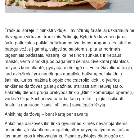
Traškūs išorėje ir minkšti viduje – avinžirnių falafeliai užkariauja ne
tik veganų virtuves: tradicinis Artimųjų Rytų ir Viduržemio jūros
šalių patiekalas puikiai pritaikomas įvairioms progoms. Falafelius
patogu vežtis į gamtą, valgyti su salotomis, pita ar norimais
pigesniais padažais. Vasarą, kai nesinori sunkaus ir riebaus
maisto, verta išmokti juos pagaminti šeimai. Sveikatai palankios
mitybos konsultantė, gydytoja dietologė dr. Edita Gavelienė teigia,
kad avinžirniai yra naudingas augalinių baltymų bei skaidulų
šaltinis, kurios mažina blogojo cholesterolio kiekį, o įvairios
ankštinės daržovės galėtų dažniau atsirasti ant lietuvių stalo.
Falafelių dienos proga prekybos tinklo „Rimi“ komercijos operacijų
vadovė Olga Suchočeva pataria, kaip greitai ir pigiai išsikepti
falafelių namuose ir pasiimti juos į savaitgalio iškylą.
Ankštinių daržovių – bent kartą per savaitę
Ankštinės daržovės itin tinka gyvūninės kilmės nevartojantiems
asmenims, ieškantiems augalinių alternatyvų baltymams, tačiau
jos naudingos ir visavalgiams. Pasak gydytojos dietologės dr.