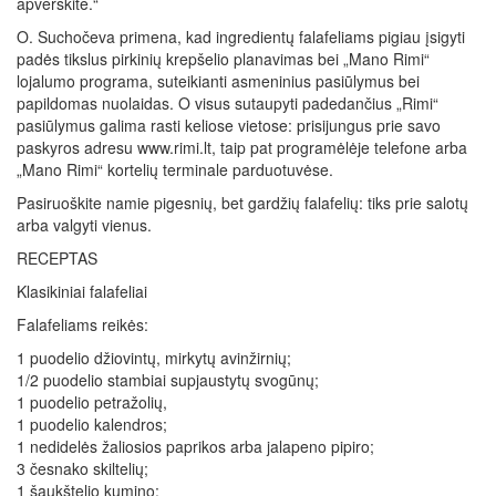
apverskite.“
O. Suchočeva primena, kad ingredientų falafeliams pigiau įsigyti
padės tikslus pirkinių krepšelio planavimas bei „Mano Rimi“
lojalumo programa, suteikianti asmeninius pasiūlymus bei
papildomas nuolaidas. O visus sutaupyti padedančius „Rimi“
pasiūlymus galima rasti keliose vietose: prisijungus prie savo
paskyros adresu www.rimi.lt, taip pat programėlėje telefone arba
„Mano Rimi“ kortelių terminale parduotuvėse.
Pasiruoškite namie pigesnių, bet gardžių falafelių: tiks prie salotų
arba valgyti vienus.
RECEPTAS
Klasikiniai falafeliai
Falafeliams reikės:
1 puodelio džiovintų, mirkytų avinžirnių;
1/2 puodelio stambiai supjaustytų svogūnų;
1 puodelio petražolių,
1 puodelio kalendros;
1 nedidelės žaliosios paprikos arba jalapeno pipiro;
3 česnako skiltelių;
1 šaukštelio kumino;