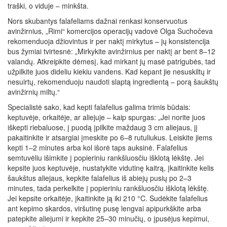
traški, o viduje – minkšta.
Nors skubantys falafeliams dažnai renkasi konservuotus
avinžirnius, „Rimi“ komercijos operacijų vadovė Olga Suchočeva
rekomenduoja džiovintus ir per naktį mirkytus – jų konsistencija
bus žymiai tvirtesnė: „Mirkykite avinžirnius per naktį ar bent 8–12
valandų. Atkreipkite dėmesį, kad mirkant jų masė patrigubės, tad
užpilkite juos dideliu kiekiu vandens. Kad kepant jie nesuskiltų ir
nesuirtų, rekomenduoju naudoti slaptą ingredientą – porą šaukštų
avinžirnių miltų.“
Specialistė sako, kad kepti falafelius galima trimis būdais:
keptuvėje, orkaitėje, ar aliejuje – kaip spurgas: „Jei norite juos
iškepti riebaluose, į puodą įpilkite maždaug 3 cm aliejaus, jį
pakaitinkite ir atsargiai įmeskite po 6–8 rutuliukus. Leiskite jiems
kepti 1–2 minutes arba kol išorė taps auksinė. Falafelius
semtuvėliu išimkite į popieriniu rankšluosčiu išklotą lėkštę. Jei
kepsite juos keptuvėje, nustatykite vidutinę kaitrą, įkaitinkite kelis
šaukštus aliejaus, kepkite falafelius iš abiejų pusių po 2–3
minutes, tada perkelkite į popieriniu rankšluosčiu išklotą lėkštę.
Jei kepsite orkaitėje, įkaitinkite ją iki 210 °C. Sudėkite falafelius
ant kepimo skardos, viršutinę pusę lengvai apipurkškite arba
patepkite aliejumi ir kepkite 25–30 minučių, o įpusėjus kepimui,