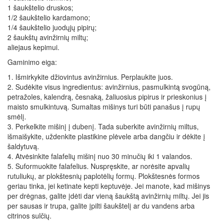
1 šaukštelio druskos;
1/2 šaukštelio kardamono;
1/4 šaukštelio juodųjų pipirų;
2 šaukštų avinžirnių miltų;
aliejaus kepimui.
Gaminimo eiga:
1. Išmirkykite džiovintus avinžirnius. Perplaukite juos.
2. Sudėkite visus ingredientus: avinžirnius, pasmulkintą svogūną,
petražoles, kalendrą, česnaką, žaliuosius pipirus ir prieskonius į
maisto smulkintuvą. Sumaltas mišinys turi būti panašus į rupų
smėlį.
3. Perkelkite mišinį į dubenį. Tada suberkite avinžirnių miltus,
išmaišykite, uždenkite plastikine plėvele arba dangčiu ir dėkite į
šaldytuvą.
4. Atvėsinkite falafelių mišinį nuo 30 minučių iki 1 valandos.
5. Suformuokite falafelius. Nuspręskite, ar norėsite apvalių
rutuliukų, ar plokštesnių paplotėlių formų. Plokštesnės formos
geriau tinka, jei ketinate kepti keptuvėje. Jei manote, kad mišinys
per drėgnas, galite įdėti dar vieną šaukštą avinžirnių miltų. Jei jis
per sausas ir trupa, galite įpilti šaukštelį ar du vandens arba
citrinos sulčių.