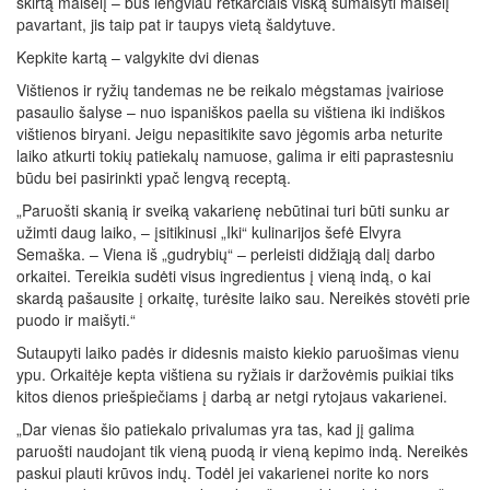
skirtą maišelį – bus lengviau retkarčiais viską sumaišyti maišelį
pavartant, jis taip pat ir taupys vietą šaldytuve.
Kepkite kartą – valgykite dvi dienas
Vištienos ir ryžių tandemas ne be reikalo mėgstamas įvairiose
pasaulio šalyse – nuo ispaniškos paella su vištiena iki indiškos
vištienos biryani. Jeigu nepasitikite savo jėgomis arba neturite
laiko atkurti tokių patiekalų namuose, galima ir eiti paprastesniu
būdu bei pasirinkti ypač lengvą receptą.
„Paruošti skanią ir sveiką vakarienę nebūtinai turi būti sunku ar
užimti daug laiko, – įsitikinusi „Iki“ kulinarijos šefė Elvyra
Semaška. – Viena iš „gudrybių“ – perleisti didžiąją dalį darbo
orkaitei. Tereikia sudėti visus ingredientus į vieną indą, o kai
skardą pašausite į orkaitę, turėsite laiko sau. Nereikės stovėti prie
puodo ir maišyti.“
Sutaupyti laiko padės ir didesnis maisto kiekio paruošimas vienu
ypu. Orkaitėje kepta vištiena su ryžiais ir daržovėmis puikiai tiks
kitos dienos priešpiečiams į darbą ar netgi rytojaus vakarienei.
„Dar vienas šio patiekalo privalumas yra tas, kad jį galima
paruošti naudojant tik vieną puodą ir vieną kepimo indą. Nereikės
paskui plauti krūvos indų. Todėl jei vakarienei norite ko nors