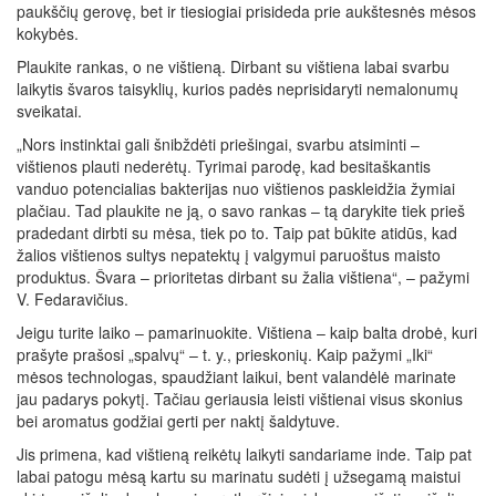
paukščių gerovę, bet ir tiesiogiai prisideda prie aukštesnės mėsos
kokybės.
Plaukite rankas, o ne vištieną. Dirbant su vištiena labai svarbu
laikytis švaros taisyklių, kurios padės neprisidaryti nemalonumų
sveikatai.
„Nors instinktai gali šnibždėti priešingai, svarbu atsiminti –
vištienos plauti nederėtų. Tyrimai parodę, kad besitaškantis
vanduo potencialias bakterijas nuo vištienos paskleidžia žymiai
plačiau. Tad plaukite ne ją, o savo rankas – tą darykite tiek prieš
pradedant dirbti su mėsa, tiek po to. Taip pat būkite atidūs, kad
žalios vištienos sultys nepatektų į valgymui paruoštus maisto
produktus. Švara – prioritetas dirbant su žalia vištiena“, – pažymi
V. Fedaravičius.
Jeigu turite laiko – pamarinuokite. Vištiena – kaip balta drobė, kuri
prašyte prašosi „spalvų“ – t. y., prieskonių. Kaip pažymi „Iki“
mėsos technologas, spaudžiant laikui, bent valandėlė marinate
jau padarys pokytį. Tačiau geriausia leisti vištienai visus skonius
bei aromatus godžiai gerti per naktį šaldytuve.
Jis primena, kad vištieną reikėtų laikyti sandariame inde. Taip pat
labai patogu mėsą kartu su marinatu sudėti į užsegamą maistui