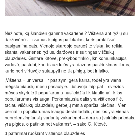
Nežinote, ką šiandien gaminti vakarienei? Vištiena ant ryžių su
daržovėmis – skanus ir pigus patiekalas, kuris praktiškai
pasigamina pats. Vienoje skardoje paruošite viską, ko reikia
skaniai vakarienei: ryžius, daržoves ir sultingas viščiukų
blauzdeles. Gintarė Kitovė, prekybos tinklo „Iki“ komunikacijos
vadovė, pastebi, kad blauzdelės yra dažnas pasirinkimas tiems,
kurie nori virtuvėje sutaupyti ne tik pinigų, bet ir laiko.
„Vištiena – universali ir pasižymi gera kaina, todėl yra viena
mėgstamiausių mėsų pasaulyje. Lietuvoje taip pat – šviežios
mėsos skyriuje ji populiarumu nusileidžia tik kiaulienai, ir jos
populiarumas vis auga. Perkamiausia dalis yra vištienos filė,
tačiau viščiukų blauzdelių gerbėjų minia sparčiai plečiasi. Vien
pernai jų populiarumas išaugo dešimtadaliu, nes jos yra vienas
nepretenzingiausių variantų vakarienei – dera su įvairiais priedais,
yra pigios, o patinka net vaikams“, – sako G. Kitovė.
3 patarimai ruošiant vištienos blauzdeles