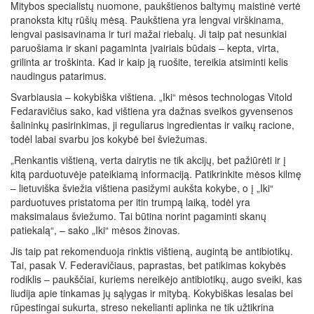
Mitybos specialistų nuomone, paukštienos baltymų maistinė vertė
pranoksta kitų rūšių mėsą. Paukštiena yra lengvai virškinama,
lengvai pasisavinama ir turi mažai riebalų. Ji taip pat nesunkiai
paruošiama ir skani pagaminta įvairiais būdais – kepta, virta,
grilinta ar troškinta. Kad ir kaip ją ruošite, tereikia atsiminti kelis
naudingus patarimus.
Svarbiausia – kokybiška vištiena. „Iki“ mėsos technologas Vitold
Fedaravičius sako, kad vištiena yra dažnas sveikos gyvensenos
šalininkų pasirinkimas, ji reguliarus ingredientas ir vaikų racione,
todėl labai svarbu jos kokybė bei šviežumas.
„Renkantis vištieną, verta dairytis ne tik akcijų, bet pažiūrėti ir į
kitą parduotuvėje pateikiamą informaciją. Patikrinkite mėsos kilmę
– lietuviška šviežia vištiena pasižymi aukšta kokybe, o į „Iki“
parduotuves pristatoma per itin trumpą laiką, todėl yra
maksimalaus šviežumo. Tai būtina norint pagaminti skanų
patiekalą“, – sako „Iki“ mėsos žinovas.
Jis taip pat rekomenduoja rinktis vištieną, augintą be antibiotikų.
Tai, pasak V. Federavičiaus, paprastas, bet patikimas kokybės
rodiklis – paukščiai, kuriems nereikėjo antibiotikų, augo sveiki, kas
liudija apie tinkamas jų sąlygas ir mitybą. Kokybiškas lesalas bei
rūpestingai sukurta, streso nekelianti aplinka ne tik užtikrina