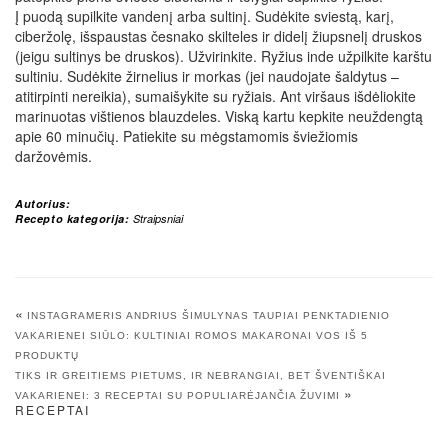
Į puodą supilkite vandenį arba sultinį. Sudėkite sviestą, karį,
ciberžolę, išspaustas česnako skilteles ir didelį žiupsnelį druskos
(jeigu sultinys be druskos). Užvirinkite. Ryžius inde užpilkite karštu
sultiniu. Sudėkite žirnelius ir morkas (jei naudojate šaldytus –
atitirpinti nereikia), sumaišykite su ryžiais. Ant viršaus išdėliokite
marinuotas vištienos blauzdeles. Viską kartu kepkite neuždengtą
apie 60 minučių. Patiekite su mėgstamomis šviežiomis
daržovėmis.
Autorius:
Recepto kategorija:
Straipsniai
«
INSTAGRAMERIS ANDRIUS ŠIMULYNAS TAUPIAI PENKTADIENIO
VAKARIENEI SIŪLO: KULTINIAI ROMOS MAKARONAI VOS IŠ 5
PRODUKTŲ
TIKS IR GREITIEMS PIETUMS, IR NEBRANGIAI, BET ŠVENTIŠKAI
»
VAKARIENEI: 3 RECEPTAI SU POPULIARĖJANČIA ŽUVIMI
RECEPTAI