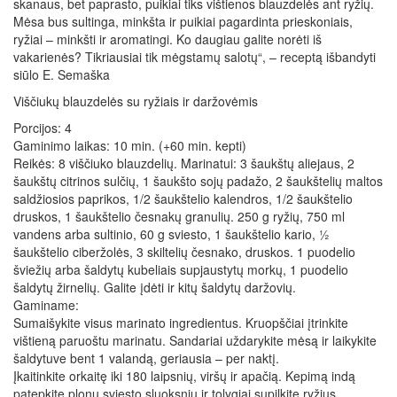
skanaus, bet paprasto, puikiai tiks vištienos blauzdelės ant ryžių.
Mėsa bus sultinga, minkšta ir puikiai pagardinta prieskoniais,
ryžiai – minkšti ir aromatingi. Ko daugiau galite norėti iš
vakarienės? Tikriausiai tik mėgstamų salotų“, – receptą išbandyti
siūlo E. Semaška
Viščiukų blauzdelės su ryžiais ir daržovėmis
Porcijos: 4
Gaminimo laikas: 10 min. (+60 min. kepti)
Reikės: 8 viščiuko blauzdelių. Marinatui: 3 šaukštų aliejaus, 2
šaukštų citrinos sulčių, 1 šaukšto sojų padažo, 2 šaukštelių maltos
saldžiosios paprikos, 1/2 šaukštelio kalendros, 1/2 šaukštelio
druskos, 1 šaukštelio česnakų granulių. 250 g ryžių, 750 ml
vandens arba sultinio, 60 g sviesto, 1 šaukštelio kario, ½
šaukštelio ciberžolės, 3 skiltelių česnako, druskos. 1 puodelio
šviežių arba šaldytų kubeliais supjaustytų morkų, 1 puodelio
šaldytų žirnelių. Galite įdėti ir kitų šaldytų daržovių.
Gaminame:
Sumaišykite visus marinato ingredientus. Kruopščiai įtrinkite
vištieną paruoštu marinatu. Sandariai uždarykite mėsą ir laikykite
šaldytuve bent 1 valandą, geriausia – per naktį.
Įkaitinkite orkaitę iki 180 laipsnių, viršų ir apačią. Kepimą indą
patepkite plonu sviesto sluoksniu ir tolygiai supilkite ryžius.