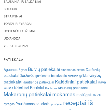
SAUSAINIAI IR SALDAINIAI
SRIUBOS
STRAIPSNIAI
TORTAI IR PYRAGAI
UOGIENĖS IR DŽEMAI
UŽKANDŽIAI
VIDEO RECEPTAI
PATIEKALAI
Bulvių patiekalai
Daržovių
Aguonos
Blynai
cinamonas
citrina
Grybų
patiekalai
Daržovės
grikiai
gaminame be orkaitės
grietinėlė
Kalėdiniai patiekalai
patiekalai
Kava
Jautienos patiekalai
Kepiniai
Keksiukai
Kiaušinių patiekalai
keksas
Kiaulienos
Makaronų patiekalai
mokamas
moliūgai
Obuolių
receptai iš
Paukštienos patiekalai
pyragas
pusryčiai