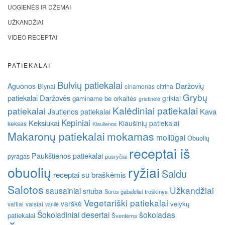
UOGIENĖS IR DŽEMAI
UŽKANDŽIAI
VIDEO RECEPTAI
PATIEKALAI
Bulvių patiekalai
Daržovių
Aguonos
Blynai
cinamonas
citrina
Grybų
patiekalai
Daržovės
grikiai
gaminame be orkaitės
grietinėlė
Kalėdiniai patiekalai
patiekalai
Kava
Jautienos patiekalai
Kepiniai
Keksiukai
Kiaušinių patiekalai
keksas
Kiaulienos
Makaronų patiekalai
mokamas
moliūgai
Obuolių
receptai iš
Paukštienos patiekalai
pyragas
pusryčiai
obuolių
ryžiai
Saldu
receptai su braškėmis
Salotos
Užkandžiai
sausainiai
sriuba
Sūrūs gabalėliai
troškinys
Vegetariški patiekalai
varškė
velykų
vafliai
vaisiai
vanilė
Šokoladiniai desertai
šokoladas
patiekalai
Šventėms