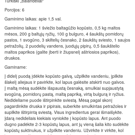
Turkiški „balandėliai“
Porcijos: 6
Gaminimo laikas: apie 1,5 val.
Gaminimo laikas: 1 šviežio baltagūžio kopūsto, 0,5 kg maltos
mėsos, 200 g baltųjų ryžių, 100 g bulguro, 4 šaukštų pomidorų
pastos, 1 svogūno, 3 skiltelių česnako, 2 šaukštų sviesto, 1 saujos
petražolių, 2 puodelių vandens, juodųjų pipirų, 0,5 šaukštelio
maltos paprikos (galite įberti ir žiupsnelį aštriosios paprikos),
druskos.
Gaminame:
Į didelį puodą įdėkite kopūsto galvą, užpilkite vandeniu, įpilkite
šlakelį aliejaus ir pavirkite, kol lapus galėsite atskirti nuo galvos.
Į maltą mėsą sudėkite išspaustą česnaką, smulkiai supjaustytą
svogūną, pomidorų pastą, maltą papriką, virtą bulgurą ir ryžius.
Nedideliame puode ištirpinkite sviestą. Mėsą pagal skonį
pagardinkite druska ir pipirais, suberkite smulkintas petražoles ir
supilkite ištirpintą sviestą. Visus ingredientus gerai išmaišykite.
Įdarą nedideliais kiekiais vyniokite į kopūsto lapus. Ant puodo
dugno padėkite 2-3 kopūstų lapus, ant jų vieną šalia kito sudėkite
kopūstų suktinukus, ir užpilkite vandeniu. Užvirkite ir virkite, kol