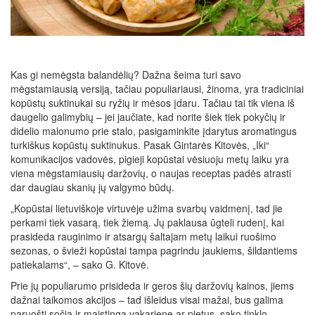
Kas gi nemėgsta balandėlių? Dažna šeima turi savo
mėgstamiausią versiją, tačiau populiariausi, žinoma, yra tradiciniai
kopūstų suktinukai su ryžių ir mėsos įdaru. Tačiau tai tik viena iš
daugelio galimybių – jei jaučiate, kad norite šiek tiek pokyčių ir
didelio malonumo prie stalo, pasigaminkite įdarytus aromatingus
turkiškus kopūstų suktinukus. Pasak Gintarės Kitovės, „Iki“
komunikacijos vadovės, pigieji kopūstai vėsiuoju metų laiku yra
viena mėgstamiausių daržovių, o naujas receptas padės atrasti
dar daugiau skanių jų valgymo būdų.
„Kopūstai lietuviškoje virtuvėje užima svarbų vaidmenį, tad jie
perkami tiek vasarą, tiek žiemą. Jų paklausa ūgteli rudenį, kai
prasideda rauginimo ir atsargų šaltajam metų laikui ruošimo
sezonas, o švieži kopūstai tampa pagrindu jaukiems, šildantiems
patiekalams“, – sako G. Kitovė.
Prie jų populiarumo prisideda ir geros šių daržovių kainos, jiems
dažnai taikomos akcijos – tad išleidus visai mažai, bus galima
paruošti sočią ir maistingą vakarienę ar pietus, sako tinklo