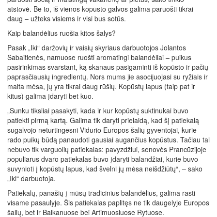
atstovė. Be to, iš vienos kopūsto galvos galima paruošti tikrai
daug – užteks visiems ir visi bus sotūs.
Kaip balandėlius ruošia kitos šalys?
Pasak „Iki“ daržovių ir vaisių skyriaus darbuotojos Jolantos
Sabaitienės, namuose ruošti aromatingi balandėliai – puikus
pasirinkimas svarstant, ką skanaus pasigaminti iš kopūsto ir pačių
paprasčiausių ingredientų. Nors mums jie asocijuojasi su ryžiais ir
malta mėsa, jų yra tikrai daug rūšių. Kopūstų lapus (taip pat ir
kitus) galima įdaryti bet kuo.
„Sunku tiksliai pasakyti, kada ir kur kopūstų suktinukai buvo
patiekti pirmą kartą. Galima tik daryti prielaidą, kad šį patiekalą
sugalvojo neturtingesni Vidurio Europos šalių gyventojai, kurie
rado puikų būdą panaudoti gausiai augančius kopūstus. Tačiau tai
nebuvo tik varguolių patiekalas: pavyzdžiui, senovės Prancūzijoje
populiarus dvaro patiekalas buvo įdaryti balandžiai, kurie buvo
suvynioti į kopūstų lapus, kad švelni jų mėsa neišdžiūtų“, – sako
„Iki“ darbuotoja.
Patiekalų, panašių į mūsų tradicinius balandėlius, galima rasti
visame pasaulyje. Šis patiekalas paplitęs ne tik daugelyje Europos
šalių, bet ir Balkanuose bei Artimuosiuose Rytuose.