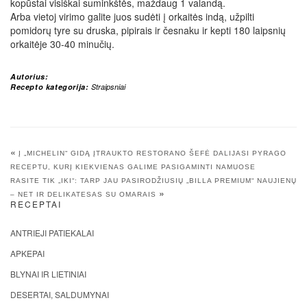
kopūstai visiškai suminkštės, maždaug 1 valandą.
Arba vietoj virimo galite juos sudėti į orkaitės indą, užpilti
pomidorų tyre su druska, pipirais ir česnaku ir kepti 180 laipsnių
orkaitėje 30-40 minučių.
Autorius:
Recepto kategorija:
Straipsniai
«
Į „MICHELIN“ GIDĄ ĮTRAUKTO RESTORANO ŠEFĖ DALIJASI PYRAGO
RECEPTU, KURĮ KIEKVIENAS GALIME PASIGAMINTI NAMUOSE
RASITE TIK „IKI“: TARP JAU PASIRODŽIUSIŲ „BILLA PREMIUM“ NAUJIENŲ
»
– NET IR DELIKATESAS SU OMARAIS
RECEPTAI
ANTRIEJI PATIEKALAI
APKEPAI
BLYNAI IR LIETINIAI
DESERTAI, SALDUMYNAI