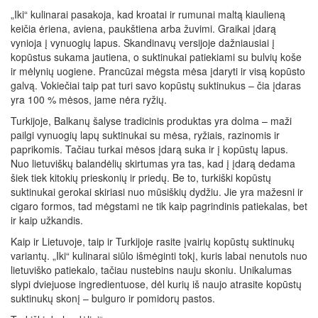
„Iki“ kulinarai pasakoja, kad kroatai ir rumunai maltą kiaulieną
keičia ėriena, aviena, paukštiena arba žuvimi. Graikai įdarą
vynioja į vynuogių lapus. Skandinavų versijoje dažniausiai į
kopūstus sukama jautiena, o suktinukai patiekiami su bulvių koše
ir mėlynių uogiene. Prancūzai mėgsta mėsa įdaryti ir visą kopūsto
galvą. Vokiečiai taip pat turi savo kopūstų suktinukus – čia įdaras
yra 100 % mėsos, jame nėra ryžių.
Turkijoje, Balkanų šalyse tradicinis produktas yra dolma – maži
pailgi vynuogių lapų suktinukai su mėsa, ryžiais, razinomis ir
paprikomis. Tačiau turkai mėsos įdarą suka ir į kopūstų lapus.
Nuo lietuviškų balandėlių skirtumas yra tas, kad į įdarą dedama
šiek tiek kitokių prieskonių ir priedų. Be to, turkiški kopūstų
suktinukai gerokai skiriasi nuo mūsiškių dydžiu. Jie yra mažesni ir
cigaro formos, tad mėgstami ne tik kaip pagrindinis patiekalas, bet
ir kaip užkandis.
Kaip ir Lietuvoje, taip ir Turkijoje rasite įvairių kopūstų suktinukų
variantų. „Iki“ kulinarai siūlo išmėginti tokį, kuris labai nenutols nuo
lietuviško patiekalo, tačiau nustebins nauju skoniu. Unikalumas
slypi dviejuose ingredientuose, dėl kurių iš naujo atrasite kopūstų
suktinukų skonį – bulguro ir pomidorų pastos.