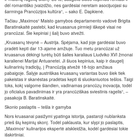
dėl romantiško įvaizdžio, nes gardėsiai neretam asocijuojasi su
šarminga Prancūzijos kultūra“, – sako E. Dapkienė.
Tačiau „Maximos“ Maisto gamybos departamento vadovė Brigita
Baratinskaitė pastebi, kad kruasanus pirmieji iškepė visai ne
prancūzai. Šie kepiniai į šalį buvo atvežti.
„Kruasanų tėvynė – Austrija. Spėjama, kad joje gardėsiai buvo
pradėti kepti dar 13-ajame amžiuje. Tuo metu prancūzai už
kruasanus dėkingi turėtų būti šalies karaliaus Liudviko XVI žmonai
karalienei Marijai Antuanetei. Ji šiuos kepinius, kaip ir daugelį
kulinarinių tradicijų, į Prancūziją atvežė 18-tojo amžiaus
pabaigoje. Šalyje austriškas kruasanų variantas buvo šiek tiek
pakeistas ir skanėstas pradėtas kepti iš sluoksniuotos tešlos. Taigi
toks, kokį valgome šiandien, vadinamas prancūzų inovacija, todėl
jo oficialus pavadinimas ir yra prancūziškas sviestinis ragelis“, –
pasakoja B. Baratinskaitė.
Skonio paslaptis – tešla ir gamyba
Nors kruasanai pasižymi ypatinga istorija, pastaroji nublanksta
prieš šių kepinių skonį. Todėl paklausta, kur slypi jo paslaptis,
„Maximos“ kulinarijos ekspertė atskleidžia, kodėl gardėsiai tokie
išskirtiniai.