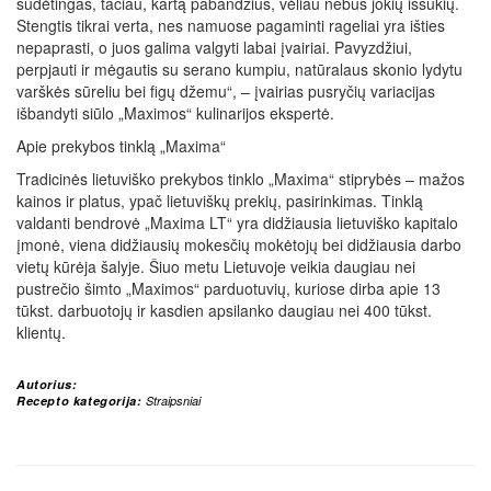
sudėtingas, tačiau, kartą pabandžius, vėliau nebus jokių iššūkių.
Stengtis tikrai verta, nes namuose pagaminti rageliai yra išties
nepaprasti, o juos galima valgyti labai įvairiai. Pavyzdžiui,
perpjauti ir mėgautis su serano kumpiu, natūralaus skonio lydytu
varškės sūreliu bei figų džemu“, – įvairias pusryčių variacijas
išbandyti siūlo „Maximos“ kulinarijos ekspertė.
Apie prekybos tinklą „Maxima“
Tradicinės lietuviško prekybos tinklo „Maxima“ stiprybės – mažos
kainos ir platus, ypač lietuviškų prekių, pasirinkimas. Tinklą
valdanti bendrovė „Maxima LT“ yra didžiausia lietuviško kapitalo
įmonė, viena didžiausių mokesčių mokėtojų bei didžiausia darbo
vietų kūrėja šalyje. Šiuo metu Lietuvoje veikia daugiau nei
pustrečio šimto „Maximos“ parduotuvių, kuriose dirba apie 13
tūkst. darbuotojų ir kasdien apsilanko daugiau nei 400 tūkst.
klientų.
Autorius:
Recepto kategorija:
Straipsniai