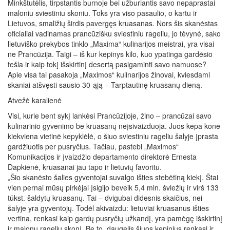
Minkštutėlis, tirpstantis burnoje bei užburiantis savo nepaprastai
maloniu sviestiniu skoniu. Toks yra viso pasaulio, o kartu ir
Lietuvos, smaližių širdis pavergęs kruasanas. Nors šis skanėstas
oficialiai vadinamas prancūzišku sviestiniu rageliu, jo tėvynė, sako
lietuviško prekybos tinklo „Maxima“ kulinarijos meistrai, yra visai
ne Prancūzija. Taigi – iš kur kepinys kilo, kuo ypatinga gardėsio
tešla ir kaip tokį išskirtinį desertą pasigaminti savo namuose?
Apie visa tai pasakoja „Maximos“ kulinarijos žinovai, kviesdami
skaniai atšvęsti sausio 30-ąją – Tarptautinę kruasanų dieną.
Atvežė karalienė
Visi, kurie bent sykį lankėsi Prancūzijoje, žino – prancūzai savo
kulinarinio gyvenimo be kruasanų neįsivaizduoja. Juos kepa kone
kiekviena vietinė kepyklėlė, o šiuo sviestiniu rageliu šalyje įprasta
gardžiuotis per pusryčius. Tačiau, pastebi „Maximos“
Komunikacijos ir įvaizdžio departamento direktorė Ernesta
Dapkienė, kruasanai jau tapo ir lietuvių favoritu.
„Šio skanėsto šalies gyventojai suvalgo išties stebėtiną kiekį. Štai
vien pernai mūsų pirkėjai įsigijo beveik 5,4 mln. šviežių ir virš 133
tūkst. šaldytų kruasanų. Tai – dvigubai didesnis skaičius, nei
šalyje yra gyventojų. Todėl akivaizdu: lietuviai kruasanus išties
vertina, renkasi kaip gardų pusryčių užkandį, yra pamėgę išskirtinį
ir malonų ragelių skonį. Be to, daugelis šiuos kepinius renkasi ir