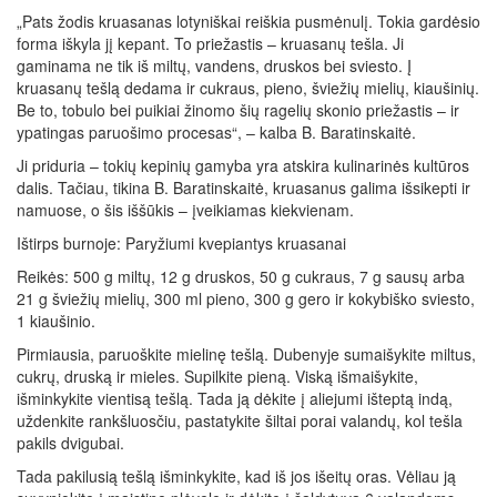
„Pats žodis kruasanas lotyniškai reiškia pusmėnulį. Tokia gardėsio
forma iškyla jį kepant. To priežastis – kruasanų tešla. Ji
gaminama ne tik iš miltų, vandens, druskos bei sviesto. Į
kruasanų tešlą dedama ir cukraus, pieno, šviežių mielių, kiaušinių.
Be to, tobulo bei puikiai žinomo šių ragelių skonio priežastis – ir
ypatingas paruošimo procesas“, – kalba B. Baratinskaitė.
Ji priduria – tokių kepinių gamyba yra atskira kulinarinės kultūros
dalis. Tačiau, tikina B. Baratinskaitė, kruasanus galima išsikepti ir
namuose, o šis iššūkis – įveikiamas kiekvienam.
Ištirps burnoje: Paryžiumi kvepiantys kruasanai
Reikės: 500 g miltų, 12 g druskos, 50 g cukraus, 7 g sausų arba
21 g šviežių mielių, 300 ml pieno, 300 g gero ir kokybiško sviesto,
1 kiaušinio.
Pirmiausia, paruoškite mielinę tešlą. Dubenyje sumaišykite miltus,
cukrų, druską ir mieles. Supilkite pieną. Viską išmaišykite,
išminkykite vientisą tešlą. Tada ją dėkite į aliejumi išteptą indą,
uždenkite rankšluosčiu, pastatykite šiltai porai valandų, kol tešla
pakils dvigubai.
Tada pakilusią tešlą išminkykite, kad iš jos išeitų oras. Vėliau ją