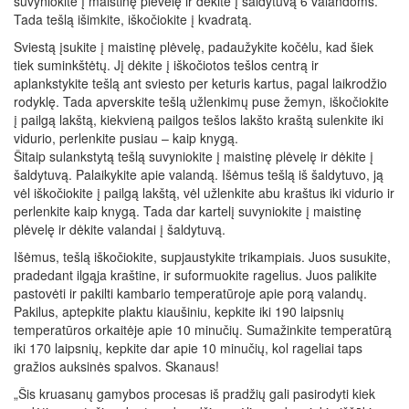
suvyniokite į maistinę plėvelę ir dėkite į šaldytuvą 6 valandoms.
Tada tešlą išimkite, iškočiokite į kvadratą.
Sviestą įsukite į maistinę plėvelę, padaužykite kočėlu, kad šiek
tiek suminkštėtų. Jį dėkite į iškočiotos tešlos centrą ir
aplankstykite tešlą ant sviesto per keturis kartus, pagal laikrodžio
rodyklę. Tada apverskite tešlą užlenkimų puse žemyn, iškočiokite
į pailgą lakštą, kiekvieną pailgos tešlos lakšto kraštą sulenkite iki
vidurio, perlenkite pusiau – kaip knygą.
Šitaip sulankstytą tešlą suvyniokite į maistinę plėvelę ir dėkite į
šaldytuvą. Palaikykite apie valandą. Išėmus tešlą iš šaldytuvo, ją
vėl iškočiokite į pailgą lakštą, vėl užlenkite abu kraštus iki vidurio ir
perlenkite kaip knygą. Tada dar kartelį suvyniokite į maistinę
plėvelę ir dėkite valandai į šaldytuvą.
Išėmus, tešlą iškočiokite, supjaustykite trikampiais. Juos susukite,
pradedant ilgąja kraštine, ir suformuokite ragelius. Juos palikite
pastovėti ir pakilti kambario temperatūroje apie porą valandų.
Pakilus, aptepkite plaktu kiaušiniu, kepkite iki 190 laipsnių
temperatūros orkaitėje apie 10 minučių. Sumažinkite temperatūrą
iki 170 laipsnių, kepkite dar apie 10 minučių, kol rageliai taps
gražios auksinės spalvos. Skanaus!
„Šis kruasanų gamybos procesas iš pradžių gali pasirodyti kiek