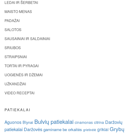
LEDAI IR ŠERBETAI
MAISTO MENAS
PADAŽAI
SALOTOS
SAUSAINIAI IR SALDAINIAI
SRIUBOS
STRAIPSNIAI
TORTAI IR PYRAGAI
UOGIENĖS IR DŽEMAI
UŽKANDŽIAI
VIDEO RECEPTAI
PATIEKALAI
Bulvių patiekalai
Daržovių
Aguonos
Blynai
cinamonas
citrina
Grybų
patiekalai
Daržovės
grikiai
gaminame be orkaitės
grietinėlė