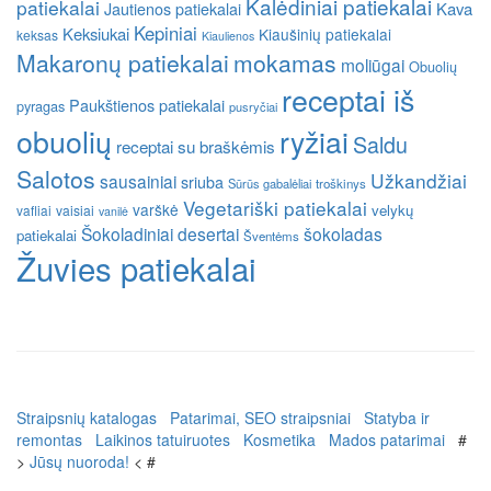
Kalėdiniai patiekalai
patiekalai
Kava
Jautienos patiekalai
Kepiniai
Keksiukai
Kiaušinių patiekalai
keksas
Kiaulienos
Makaronų patiekalai
mokamas
moliūgai
Obuolių
receptai iš
Paukštienos patiekalai
pyragas
pusryčiai
obuolių
ryžiai
Saldu
receptai su braškėmis
Salotos
Užkandžiai
sausainiai
sriuba
Sūrūs gabalėliai
troškinys
Vegetariški patiekalai
varškė
velykų
vafliai
vaisiai
vanilė
Šokoladiniai desertai
šokoladas
patiekalai
Šventėms
Žuvies patiekalai
Straipsnių katalogas
Patarimai, SEO straipsniai
Statyba ir
remontas
Laikinos tatuiruotes
Kosmetika
Mados patarimai
#
>
Jūsų nuoroda!
< #