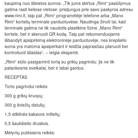
kaupimą nuo išleistos sumos. „Tik jums skirtus „Rimi“ pasiūlymus
galima rasti keliose vietose: prisijungus prie savo paskyros adresu
www.rimi.lt, taip pat „Rimi“ programėlėje telefone arba „Mano
Rimi“ kortelių terminale parduotuvėse. Naudinga žinoti tai, kad
terminale galima ne tik naudotis plastikine fizine „Mano Rimi“
kortele, bet ir skenuoti QR kodą. Taip pat rekomenduojame
išbandyti apsipirkimą elektroninėje parduotuvėje, nes krepšelio
suma yra matoma apsiperkant ir leidžia paprasčiau planuoti bei
kontroliuoti išlaidas“, – teigia ekspertė.
„Rimi“ siūlo pasigaminti tortą su grikių pagrindu: jis ne tik
palankesnis sveikatai, bet ir labai gardus.
RECEPTAS
Torto pagrindui reikės:
300 g grikių kruopų;
300 g šviežių datulių;
1,5 stiklinės kakavos miltelių;
0,5 šaukštelio druskos.
Mėlynių putėsiams reikės: