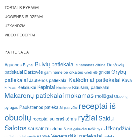
TORTAI IR PYRAGAI
UOGIENĖS IR DŽEMAI
UŽKANDŽIAI
VIDEO RECEPTAI
PATIEKALAI
Bulvių patiekalai
Daržovių
Aguonos
Blynai
cinamonas
citrina
Grybų
patiekalai
Daržovės
grikiai
gaminame be orkaitės
grietinėlė
Kalėdiniai patiekalai
patiekalai
Kava
Jautienos patiekalai
Kepiniai
Keksiukai
Kiaušinių patiekalai
keksas
Kiaulienos
Makaronų patiekalai
mokamas
moliūgai
Obuolių
receptai iš
Paukštienos patiekalai
pyragas
pusryčiai
obuolių
ryžiai
Saldu
receptai su braškėmis
Salotos
Užkandžiai
sausainiai
sriuba
Sūrūs gabalėliai
troškinys
Vegetariški patiekalai
varškė
velykų
vafliai
vaisiai
vanilė