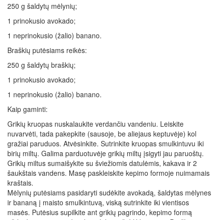
250 g šaldytų mėlynių;
1 prinokusio avokado;
1 neprinokusio (žalio) banano.
Braškių putėsiams reikės:
250 g šaldytų braškių;
1 prinokusio avokado;
1 neprinokusio (žalio) banano.
Kaip gaminti:
Grikių kruopas nuskalaukite verdančiu vandeniu. Leiskite
nuvarvėti, tada pakepkite (sausoje, be aliejaus keptuvėje) kol
gražiai paruduos. Atvėsinkite. Sutrinkite kruopas smulkintuvu iki
birių miltų. Galima parduotuvėje grikių miltų įsigyti jau paruoštų.
Grikių miltus sumaišykite su šviežiomis datulėmis, kakava ir 2
šaukštais vandens. Masę paskleiskite kepimo formoje nuimamais
kraštais.
Mėlynių putėsiams pasidaryti sudėkite avokadą, šaldytas mėlynes
ir bananą į maisto smulkintuvą, viską sutrinkite iki vientisos
masės. Putėsius supilkite ant grikių pagrindo, kepimo formą