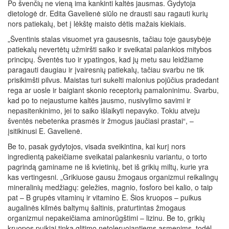
Po švenčių ne vieną ima kankinti kaltės jausmas. Gydytoja
dietologė dr. Edita Gavelienė siūlo ne drausti sau ragauti kurių
nors patiekalų, bet į lėkštę maisto dėtis mažais kiekiais.
„Šventinis stalas visuomet yra gausesnis, tačiau toje gausybėje
patiekalų nevertėtų užmiršti saiko ir sveikatai palankios mitybos
principų. Šventės tuo ir ypatingos, kad jų metu sau leidžiame
paragauti daugiau ir įvairesnių patiekalų, tačiau svarbu ne tik
prisikimšti pilvus. Maistas turi sukelti malonius pojūčius pradedant
rega ar uosle ir baigiant skonio receptorių pamaloninimu. Svarbu,
kad po to nejaustume kaltės jausmo, nusivylimo savimi ir
nepasitenkinimo, jei to saiko išlaikyti nepavyko. Tokiu atveju
šventės nebetenka prasmės ir žmogus jaučiasi prastai“, –
įsitikinusi E. Gavelienė.
Be to, pasak gydytojos, visada sveikintina, kai kurį nors
ingredientą pakeičiame sveikatai palankesniu variantu, o torto
pagrindą gaminame ne iš kvietinių, bet iš grikių miltų, kurie yra
kas vertingesni. „Grikiuose gausu žmogaus organizmui reikalingų
mineralinių medžiagų: geležies, magnio, fosforo bei kalio, o taip
pat – B grupės vitaminų ir vitamino E. Šios kruopos – puikus
augalinės kilmės baltymų šaltinis, praturtintas žmogaus
organizmui nepakeičiama aminorūgštimi – lizinu. Be to, grikių
kruopos puikiai tinka glitimo netoleruojantiems asmenims, todėl