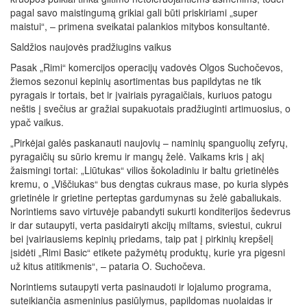
pagal savo maistingumą grikiai gali būti priskiriami „super
maistui“, – primena sveikatai palankios mitybos konsultantė.
Saldžios naujovės pradžiugins vaikus
Pasak „Rimi“ komercijos operacijų vadovės Olgos Suchočevos,
žiemos sezonui kepinių asortimentas bus papildytas ne tik
pyragais ir tortais, bet ir įvairiais pyragaičiais, kuriuos patogu
neštis į svečius ar gražiai supakuotais pradžiuginti artimuosius, o
ypač vaikus.
„Pirkėjai galės paskanauti naujovių – naminių spanguolių zefyrų,
pyragaičių su sūrio kremu ir mangų želė. Vaikams kris į akį
žaismingi tortai: „Liūtukas“ vilios šokoladiniu ir baltu grietinėlės
kremu, o „Viščiukas“ bus dengtas cukraus mase, po kuria slypės
grietinėle ir grietine perteptas gardumynas su želė gabaliukais.
Norintiems savo virtuvėje pabandyti sukurti konditerijos šedevrus
ir dar sutaupyti, verta pasidairyti akcijų miltams, sviestui, cukrui
bei įvairiausiems kepinių priedams, taip pat į pirkinių krepšelį
įsidėti „Rimi Basic“ etikete pažymėtų produktų, kurie yra pigesni
už kitus atitikmenis“, – pataria O. Suchočeva.
Norintiems sutaupyti verta pasinaudoti ir lojalumo programa,
suteikiančia asmeninius pasiūlymus, papildomas nuolaidas ir