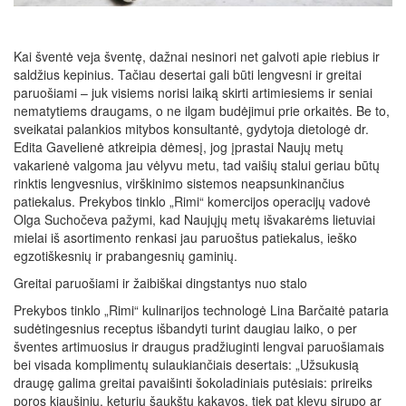
Kai šventė veja šventę, dažnai nesinori net galvoti apie riebius ir
saldžius kepinius. Tačiau desertai gali būti lengvesni ir greitai
paruošiami – juk visiems norisi laiką skirti artimiesiems ir seniai
nematytiems draugams, o ne ilgam budėjimui prie orkaitės. Be to,
sveikatai palankios mitybos konsultantė, gydytoja dietologė dr.
Edita Gavelienė atkreipia dėmesį, jog įprastai Naujų metų
vakarienė valgoma jau vėlyvu metu, tad vaišių stalui geriau būtų
rinktis lengvesnius, virškinimo sistemos neapsunkinančius
patiekalus. Prekybos tinklo „Rimi“ komercijos operacijų vadovė
Olga Suchočeva pažymi, kad Naujųjų metų išvakarėms lietuviai
mielai iš asortimento renkasi jau paruoštus patiekalus, ieško
egzotiškesnių ir prabangesnių gaminių.
Greitai paruošiami ir žaibiškai dingstantys nuo stalo
Prekybos tinklo „Rimi“ kulinarijos technologė Lina Barčaitė pataria
sudėtingesnius receptus išbandyti turint daugiau laiko, o per
šventes artimuosius ir draugus pradžiuginti lengvai paruošiamais
bei visada komplimentų sulaukiančiais desertais: „Užsukusią
draugę galima greitai pavaišinti šokoladiniais putėsiais: prireiks
poros kiaušinių, keturių šaukštų kakavos, tiek pat klevų sirupo ar