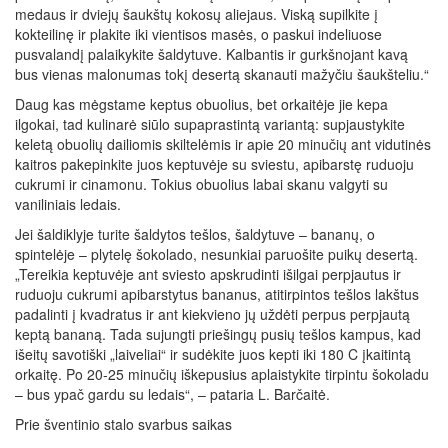
medaus ir dviejų šaukštų kokosų aliejaus. Viską supilkite į
kokteilinę ir plakite iki vientisos masės, o paskui indeliuose
pusvalandį palaikykite šaldytuve. Kalbantis ir gurkšnojant kavą
bus vienas malonumas tokį desertą skanauti mažyčiu šaukšteliu.“
Daug kas mėgstame keptus obuolius, bet orkaitėje jie kepa
ilgokai, tad kulinarė siūlo supaprastintą variantą: supjaustykite
keletą obuolių dailiomis skiltelėmis ir apie 20 minučių ant vidutinės
kaitros pakepinkite juos keptuvėje su sviestu, apibarstę ruduoju
cukrumi ir cinamonu. Tokius obuolius labai skanu valgyti su
vaniliniais ledais.
Jei šaldiklyje turite šaldytos tešlos, šaldytuve – bananų, o
spintelėje – plytelę šokolado, nesunkiai paruošite puikų desertą.
„Tereikia keptuvėje ant sviesto apskrudinti išilgai perpjautus ir
ruduoju cukrumi apibarstytus bananus, atitirpintos tešlos lakštus
padalinti į kvadratus ir ant kiekvieno jų uždėti perpus perpjautą
keptą bananą. Tada sujungti priešingų pusių tešlos kampus, kad
išeitų savotiški „laiveliai“ ir sudėkite juos kepti iki 180 C įkaitintą
orkaitę. Po 20-25 minučių iškepusius aplaistykite tirpintu šokoladu
– bus ypač gardu su ledais“, – pataria L. Barčaitė.
Prie šventinio stalo svarbus saikas