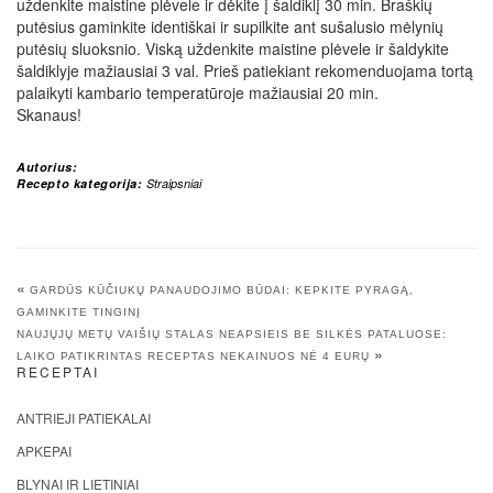
uždenkite maistine plėvele ir dėkite į šaldiklį 30 min. Braškių
putėsius gaminkite identiškai ir supilkite ant sušalusio mėlynių
putėsių sluoksnio. Viską uždenkite maistine plėvele ir šaldykite
šaldiklyje mažiausiai 3 val. Prieš patiekiant rekomenduojama tortą
palaikyti kambario temperatūroje mažiausiai 20 min.
Skanaus!
Autorius:
Recepto kategorija:
Straipsniai
«
GARDŪS KŪČIUKŲ PANAUDOJIMO BŪDAI: KEPKITE PYRAGĄ,
GAMINKITE TINGINĮ
NAUJŲJŲ METŲ VAIŠIŲ STALAS NEAPSIEIS BE SILKĖS PATALUOSE:
»
LAIKO PATIKRINTAS RECEPTAS NEKAINUOS NĖ 4 EURŲ
RECEPTAI
ANTRIEJI PATIEKALAI
APKEPAI
BLYNAI IR LIETINIAI