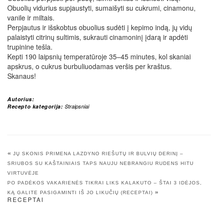
Obuolių vidurius supjaustyti, sumaišyti su cukrumi, cinamonu,
vanile ir miltais.
Perpjautus ir išskobtus obuolius sudėti į kepimo indą, jų vidų
palaistyti citrinų sultimis, sukrauti cinamoninį įdarą ir apdėti
trupinine tešla.
Kepti 190 laipsnių temperatūroje 35–45 minutes, kol skaniai
apskrus, o cukrus burbuliuodamas veršis per kraštus.
Skanaus!
Autorius:
Recepto kategorija:
Straipsniai
«
JŲ SKONIS PRIMENA LAZDYNO RIEŠUTŲ IR BULVIŲ DERINĮ –
SRIUBOS SU KAŠTAINIAIS TAPS NAUJU NEBRANGIU RUDENS HITU
VIRTUVĖJE
PO PADĖKOS VAKARIENĖS TIKRAI LIKS KALAKUTO – ŠTAI 3 IDĖJOS,
»
KĄ GALITE PASIGAMINTI IŠ JO LIKUČIŲ (RECEPTAI)
RECEPTAI