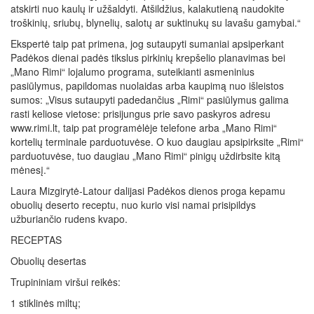
atskirti nuo kaulų ir užšaldyti. Atšildžius, kalakutieną naudokite
troškinių, sriubų, blynelių, salotų ar suktinukų su lavašu gamybai.“
Ekspertė taip pat primena, jog sutaupyti sumaniai apsiperkant
Padėkos dienai padės tikslus pirkinių krepšelio planavimas bei
„Mano Rimi“ lojalumo programa, suteikianti asmeninius
pasiūlymus, papildomas nuolaidas arba kaupimą nuo išleistos
sumos: „Visus sutaupyti padedančius „Rimi“ pasiūlymus galima
rasti keliose vietose: prisijungus prie savo paskyros adresu
www.rimi.lt, taip pat programėlėje telefone arba „Mano Rimi“
kortelių terminale parduotuvėse. O kuo daugiau apsipirksite „Rimi“
parduotuvėse, tuo daugiau „Mano Rimi“ pinigų uždirbsite kitą
mėnesį.“
Laura Mizgirytė-Latour dalijasi Padėkos dienos proga kepamu
obuolių deserto receptu, nuo kurio visi namai prisipildys
užburiančio rudens kvapo.
RECEPTAS
Obuolių desertas
Trupininiam viršui reikės:
1 stiklinės miltų;