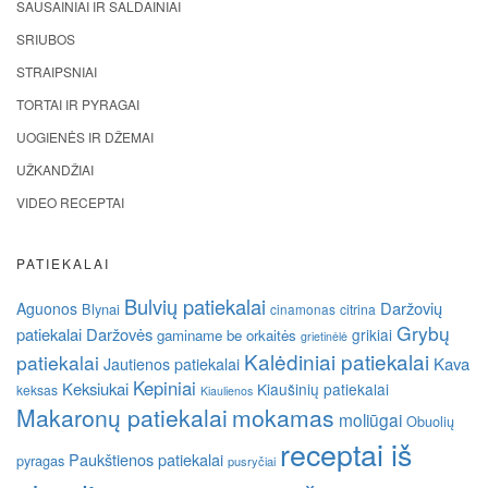
SAUSAINIAI IR SALDAINIAI
SRIUBOS
STRAIPSNIAI
TORTAI IR PYRAGAI
UOGIENĖS IR DŽEMAI
UŽKANDŽIAI
VIDEO RECEPTAI
PATIEKALAI
Bulvių patiekalai
Daržovių
Aguonos
Blynai
cinamonas
citrina
Grybų
patiekalai
Daržovės
grikiai
gaminame be orkaitės
grietinėlė
Kalėdiniai patiekalai
patiekalai
Kava
Jautienos patiekalai
Kepiniai
Keksiukai
Kiaušinių patiekalai
keksas
Kiaulienos
Makaronų patiekalai
mokamas
moliūgai
Obuolių
receptai iš
Paukštienos patiekalai
pyragas
pusryčiai