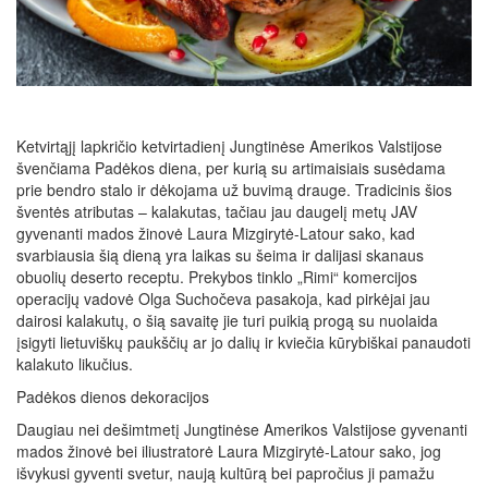
Ketvirtąjį lapkričio ketvirtadienį Jungtinėse Amerikos Valstijose
švenčiama Padėkos diena, per kurią su artimaisiais susėdama
prie bendro stalo ir dėkojama už buvimą drauge. Tradicinis šios
šventės atributas – kalakutas, tačiau jau daugelį metų JAV
gyvenanti mados žinovė Laura Mizgirytė-Latour sako, kad
svarbiausia šią dieną yra laikas su šeima ir dalijasi skanaus
obuolių deserto receptu. Prekybos tinklo „Rimi“ komercijos
operacijų vadovė Olga Suchočeva pasakoja, kad pirkėjai jau
dairosi kalakutų, o šią savaitę jie turi puikią progą su nuolaida
įsigyti lietuviškų paukščių ar jo dalių ir kviečia kūrybiškai panaudoti
kalakuto likučius.
Padėkos dienos dekoracijos
Daugiau nei dešimtmetį Jungtinėse Amerikos Valstijose gyvenanti
mados žinovė bei iliustratorė Laura Mizgirytė-Latour sako, jog
išvykusi gyventi svetur, naują kultūrą bei papročius ji pamažu