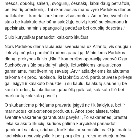
mėsos, obuolių, salierų, svogūnų, česnakų, labai daug petražolių
bei įvairių prieskonių. Tai skaniausias mano vyro Padėkos dienos
patiekalas – kantriai laukiamas visus metus. Ant mūsų šventinio
stalo be kalakuto dar būna saldžiųjų bulvių košė su cinamonu ir
apelsinais, naminis spanguolių padažas bei obuolių desertas.“
Siūlo kūrybiškai panaudoti kalakuto likučius
Nors Padėkos diena labiausiai švenčiama už Atlanto, vis daugiau
lietuvių mėgsta paminėti rudens pabaigą. Minintiems Padėkos
dieną, prekybos tinklo „Rimi“ komercijos operacijų vadovė Olga
Suchočeva siūlo pasidairyti akcijų lietuviškiems kalakutienos
gaminiams, mat šventinę savaitę „Arvi“ atšaldytiems kalakutams
taikoma 44 proc. nuolaida. Iki lapkričio 27d. parduotuvėse pirkėjai
gali įsigyti ir kalakuto blauzdelių su kaulu, kalakutų šlaunelių be
kaulo ir odos, kalakutienos gabalėlių guliašui, kalakutų filė bei
marinuotų kalakuto puselių.
O skubantiems pirkėjams pravartu įsigyti ne tik šaldytus, bet ir
marinuotus kalakutienos produktus. Anot specialistės, tokia
šventinė vakarienė garantuotai pavyks: „Po vakarienės įprastai
lieka kalakuto likučių, kuriuos galima kūrybiškai panaudoti
gaminant salotas, sriubas, troškinius ar sumuštinius. O jei matote,
kad visko nesuvalgysite ir per porą dienų, rekomenduoju mėsą