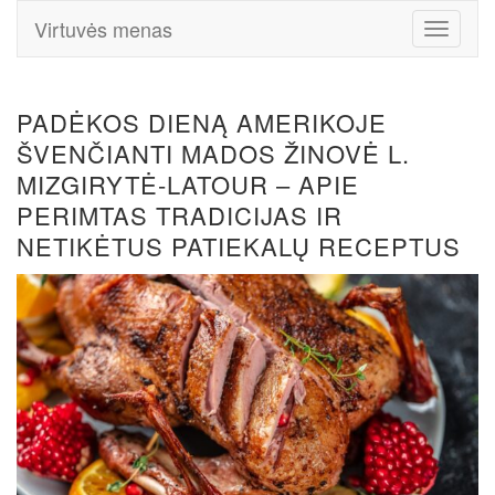
Virtuvės menas
Toggle
Navigati
PADĖKOS DIENĄ AMERIKOJE
ŠVENČIANTI MADOS ŽINOVĖ L.
MIZGIRYTĖ-LATOUR – APIE
PERIMTAS TRADICIJAS IR
NETIKĖTUS PATIEKALŲ RECEPTUS