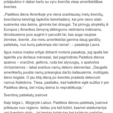
prisijaukino ir dabar kartu su vyru švenčia visas amerikietiškas
šventes.
„Padėkos diena Amerikoje yra viena svarbiausių metų švenčių,
švenčiama ketvirtąjį lapkričio ketvirtadienį, kai prie vieno stalo
susirenka visa šeima, giminės bei draugai. Tai pirmųjų atvykėlių iš
Europos į Amerikos žemyną dėkingumo vietiniams indėnams,
išmokiusiems juos auginti ir paruošti tai, kas auga naujose
žemėse, šventė. Jos metu amerikiečiai gamina daug gardžių
patiekalų, nuo kurių pakvimpa visi namai“, – pasakoja Laura.
Ilgus metus mados srityje dirbanti moteris pasakoja, jog spalis bei
lapkritis yra derliaus mėnesiai, tad pagrindinės Padėkos dienos
spalvos – oranžinė, geltona, ruda bei alyvuogių, o spalvotos
chrizantemos – labai svarbus namų dekoro elementas: „Daugelis
amerikiečių puošia namų prieangius daržo kaliausėmis, moliūgais,
šieno kūgiais. O jau kitą dieną po šventės pradeda dekoruoti
namus Kalėdoms. Tiesa, pasitaiko, kad kalėdinė eglė sužiba ir per
Padėkos dieną, bet mūsų šeima to nepraktikuoja.“
Šventinių patiekalų įvairovė
Kaip teigia L. Mizgirytė-Latour, Padėkos dienos patiekalų įvairovė
priklauso nuo regiono, tačiau yra keli būtini, kasmet atsiduriantys
ant šventinio stalo – tai keptas kalakutas bei kalakuto padažas,