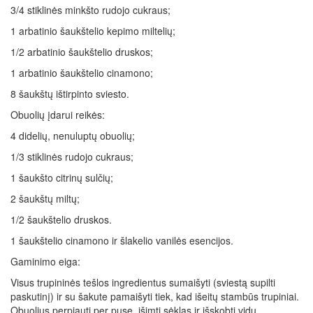
3/4 stiklinės minkšto rudojo cukraus;
1 arbatinio šaukštelio kepimo miltelių;
1/2 arbatinio šaukštelio druskos;
1 arbatinio šaukštelio cinamono;
8 šaukštų ištirpinto sviesto.
Obuolių įdarui reikės:
4 didelių, nenuluptų obuolių;
1/3 stiklinės rudojo cukraus;
1 šaukšto citrinų sulčių;
2 šaukštų miltų;
1/2 šaukštelio druskos.
1 šaukštelio cinamono ir šlakelio vanilės esencijos.
Gaminimo eiga:
Visus trupininės tešlos ingredientus sumaišyti (sviestą supilti
paskutinį) ir su šakute pamaišyti tiek, kad išeitų stambūs trupiniai.
Obuolius perpjauti per pusę, išimti sėklas ir išskobti vidų.