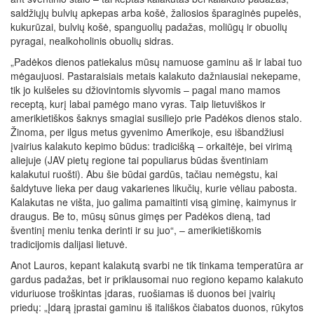
saldžiųjų bulvių apkepas arba košė, žaliosios šparaginės pupelės,
kukurūzai, bulvių košė, spanguolių padažas, moliūgų ir obuolių
pyragai, nealkoholinis obuolių sidras.
„Padėkos dienos patiekalus mūsų namuose gaminu aš ir labai tuo
mėgaujuosi. Pastaraisiais metais kalakuto dažniausiai nekepame,
tik jo kulšeles su džiovintomis slyvomis – pagal mano mamos
receptą, kurį labai pamėgo mano vyras. Taip lietuviškos ir
amerikietiškos šaknys smagiai susiliejo prie Padėkos dienos stalo.
Žinoma, per ilgus metus gyvenimo Amerikoje, esu išbandžiusi
įvairius kalakuto kepimo būdus: tradicišką – orkaitėje, bei virimą
aliejuje (JAV pietų regione tai populiarus būdas šventiniam
kalakutui ruošti). Abu šie būdai gardūs, tačiau nemėgstu, kai
šaldytuve lieka per daug vakarienes likučių, kurie vėliau pabosta.
Kalakutas ne višta, juo galima pamaitinti visą giminę, kaimynus ir
draugus. Be to, mūsų sūnus gimęs per Padėkos dieną, tad
šventinį meniu tenka derinti ir su juo“, – amerikietiškomis
tradicijomis dalijasi lietuvė.
Anot Lauros, kepant kalakutą svarbi ne tik tinkama temperatūra ar
gardus padažas, bet ir priklausomai nuo regiono kepamo kalakuto
viduriuose troškintas įdaras, ruošiamas iš duonos bei įvairių
priedų: „Įdarą įprastai gaminu iš itališkos čiabatos duonos, rūkytos