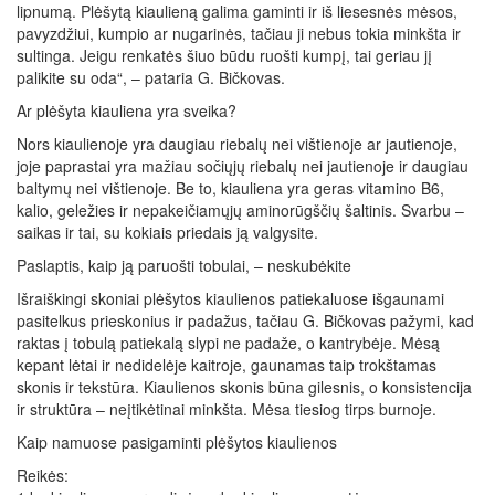
lipnumą. Plėšytą kiaulieną galima gaminti ir iš liesesnės mėsos,
pavyzdžiui, kumpio ar nugarinės, tačiau ji nebus tokia minkšta ir
sultinga. Jeigu renkatės šiuo būdu ruošti kumpį, tai geriau jį
palikite su oda“, – pataria G. Bičkovas.
Ar plėšyta kiauliena yra sveika?
Nors kiaulienoje yra daugiau riebalų nei vištienoje ar jautienoje,
joje paprastai yra mažiau sočiųjų riebalų nei jautienoje ir daugiau
baltymų nei vištienoje. Be to, kiauliena yra geras vitamino B6,
kalio, geležies ir nepakeičiamųjų aminorūgščių šaltinis. Svarbu –
saikas ir tai, su kokiais priedais ją valgysite.
Paslaptis, kaip ją paruošti tobulai, – neskubėkite
Išraiškingi skoniai plėšytos kiaulienos patiekaluose išgaunami
pasitelkus prieskonius ir padažus, tačiau G. Bičkovas pažymi, kad
raktas į tobulą patiekalą slypi ne padaže, o kantrybėje. Mėsą
kepant lėtai ir nedidelėje kaitroje, gaunamas taip trokštamas
skonis ir tekstūra. Kiaulienos skonis būna gilesnis, o konsistencija
ir struktūra – neįtikėtinai minkšta. Mėsa tiesiog tirps burnoje.
Kaip namuose pasigaminti plėšytos kiaulienos
Reikės: