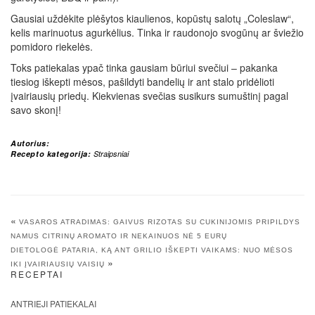
Gausiai uždėkite plėšytos kiaulienos, kopūstų salotų „Coleslaw“,
kelis marinuotus agurkėlius. Tinka ir raudonojo svogūnų ar šviežio
pomidoro riekelės.
Toks patiekalas ypač tinka gausiam būriui svečiui – pakanka
tiesiog iškepti mėsos, pašildyti bandelių ir ant stalo pridėlioti
įvairiausių priedų. Kiekvienas svečias susikurs sumuštinį pagal
savo skonį!
Autorius:
Recepto kategorija:
Straipsniai
«
VASAROS ATRADIMAS: GAIVUS RIZOTAS SU CUKINIJOMIS PRIPILDYS
NAMUS CITRINŲ AROMATO IR NEKAINUOS NĖ 5 EURŲ
DIETOLOGĖ PATARIA, KĄ ANT GRILIO IŠKEPTI VAIKAMS: NUO MĖSOS
»
IKI ĮVAIRIAUSIŲ VAISIŲ
RECEPTAI
ANTRIEJI PATIEKALAI