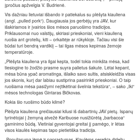
įpročius apžvelgia V. Budrienė.
Vis dažniau lietuviai išbando ir patiekalus su plėšyta kiauliena
(angl. „pulled pork“). Daugiausia jos gerbėjų yra JAV, kur
išskiriamos ir įvairios šios mėsos paruošimo tradicijos.
Priklausomai nuo valstijų, skiriasi prieskoniai, vieni kiaulieną
ruošia ant grotelių, kiti – orkaitėje ar rūkykloje. Tačiau visi šie
būdai turi bendrą vardiklį – tai ilgas mėsos kepimas žemoje
temperatūroje.
„Plėšyta kiauliena yra ilgai kepta, todėl tokia minkšta mėsa, kad
tiesiogine to žodžio prasme suyra palietus šakute. Lėtai kepant,
mėsa būna ypač aromatinga, išlaiko savo sultis, atsiskleidžia visas
jos skonis, kurį dar labiau sustiprina pasirinkti prieskoniai. O taip
ruošiama mėsa pasižymi neįtikėtinai švelnia tekstūra“, – sako „Iki“
mėsos technologas Gintaras Bičkovas.
Kokia šio ruošimo būdo kilmė?
Plėšyta kiauliena greičiausiai kilusi iš dabartinių JAV pietų. Ispanų
tyrinėtojai į žemyną atvežė Karibuose nusižiūrėtą „barbacoa“
gaminimo būdą. Vietiniai gyventojai greitai jį pamėgo, ir lėtas
visos kiaulės kepimas tapo pietietiška tradicija.
„Populiarumą lėmė ir paprastumas. Kiaulėms nereikia didelių