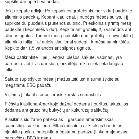
kepkite dar apie 5 valandas.
Jeigu kepate grilyje: Po kepsninės grotelėmis, per vidurį padėkite
aliuminio padėklą. Kepant kiaulienai, į nubėgs mėsos sultys. Į jį
supilkite du puodelius jautienos sultinio. Prieskoniais įtrintą mėsą
padėkite į kepsninės vidurį. Kepkite ant grotelių 2,5 valandos ant
silpnos ugnies. Tuomet mėsą nuimkite nuo grotelių ir suvyniokite į
aliuminio foliją. Tai neleis kiaulienai sudegti, ir mėsa suminkštės.
Kepkite dar 1,5 valandos ant silpnos ugnies.
Mėsą patikrinkite – jei ji lengvai plėšosi šakute, vadinasi, yra
paruošta. Jei ji vis dar kieta, orkaitėje reikia šiek tiek daugiau
laiko.
Šakute suplėšykite mėsą į mažus „siūlus“ ir sumaišykite su
mėgstamu BBQ padažu.
Visiems įtinkantis populiarusis karštas sumuštinis
Plėšyta kiauliena Amerikoje dažnai dedama į buritus, takus, jos
dedama ant gruzdintų bulvyčių ar kukurūzų traškučių.
Klasikinis šio žanro patiekalas – garsusis amerikietiškas
sumuštinis su kiauliena. Šiltas mėsainių ar kitokias bandeles
pjaukite pusiau, patepkite mėgstamu padažu (tinka majonezas,
garstyčios, BBQ ir pan.).