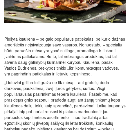
Plėšyta kiauliena – be galo populiarus patiekalas, be kurio dažnas
amerikietis neįsivaizduoja savo vasaros. Nenuostabu – specialiu
būdu paruošta mėsa yra ypač sultinga, aromatinga ir tinkanti
įvairiems patiekalams. Be to, tai nebrangus produktas, tad tai
atveria daug galimybių kulinarinei kūrybai. Kiauliena, pasak
Vaidos Budrienės, prekybos tinklo „Iki“ komunikacijos vadovės,
yra pagrindinis patiekalas ir lietuvių kepsninėse.
„Lietuviai grilina toli gražu ne tik mėsą – ant grotelių deda
daržoves, paukštieną, žuvį, jūros gėrybes, sūrius. Visgi
populiariausias pasirinkimas tebėra kiauliena. Pastebime, kad
prasidėjus grilio sezonui, pradeda augti ant žarijų tinkamų kepti
kiaulienos dalių, tokių kaip sprandinė, pardavimai. Laiką taupantys
pirkėjai taip pat noriai renkasi iš plataus marinuotos ir jau
paruoštos kepti mėsos asortimento – nuo tradicinių arba
egzotiškų skonių įkvėptų šašlykų iki lėtai troškintų šonkaulių
barbekiu padaže, plėšytos kiaulienos bei dešrelių“, – pirkėjų