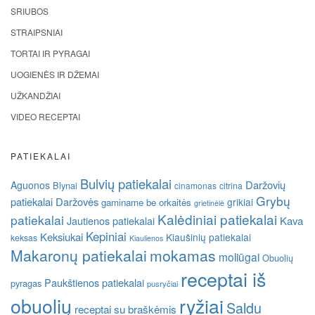
SRIUBOS
STRAIPSNIAI
TORTAI IR PYRAGAI
UOGIENĖS IR DŽEMAI
UŽKANDŽIAI
VIDEO RECEPTAI
PATIEKALAI
Bulvių patiekalai
Daržovių
Aguonos
Blynai
cinamonas
citrina
Grybų
patiekalai
Daržovės
grikiai
gaminame be orkaitės
grietinėlė
Kalėdiniai patiekalai
patiekalai
Kava
Jautienos patiekalai
Kepiniai
Keksiukai
Kiaušinių patiekalai
keksas
Kiaulienos
Makaronų patiekalai
mokamas
moliūgai
Obuolių
receptai iš
Paukštienos patiekalai
pyragas
pusryčiai
obuolių
ryžiai
Saldu
receptai su braškėmis