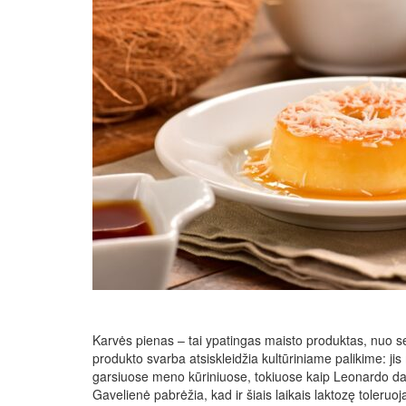
Karvės pienas – tai ypatingas maisto produktas, nuo se
produkto svarba atsiskleidžia kultūriniame palikime: jis m
garsiuose meno kūriniuose, tokiuose kaip Leonardo da 
Gavelienė pabrėžia, kad ir šiais laikais laktozę toleruo