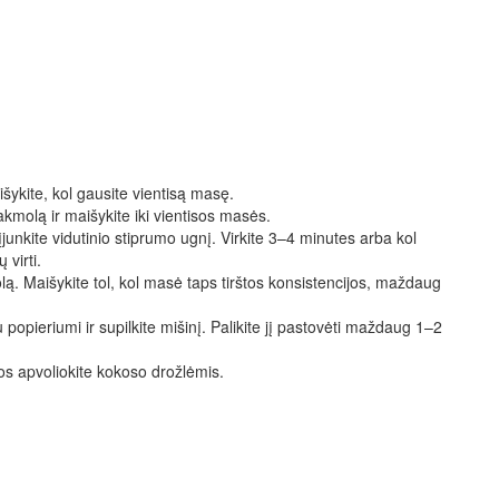
išykite, kol gausite vientisą masę.
rakmolą ir maišykite iki vientisos masės.
įjunkite vidutinio stiprumo ugnį. Virkite 3–4 minutes arba kol
virti.
lą. Maišykite tol, kol masė taps tirštos konsistencijos, maždaug
popieriumi ir supilkite mišinį. Palikite jį pastovėti maždaug 1–2
uos apvoliokite kokoso drožlėmis.