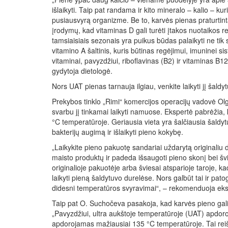
išlaikyti. Taip pat randama ir kito mineralo – kalio – k
pusiausvyrą organizme. Be to, karvės pienas praturtinta
įrodymų, kad vitaminas D gali turėti įtakos nuotaikos 
tamsiaisiais sezonais yra puikus būdas palaikyti ne tik s
vitamino A šaltinis, kuris būtinas regėjimui, imuninei 
vitaminai, pavyzdžiui, riboflavinas (B2) ir vitaminas B
gydytoja dietologė.
Nors UAT pienas tarnauja ilgiau, venkite laikyti jį šald
Prekybos tinklo „Rimi“ komercijos operacijų vadovė Olg
svarbu jį tinkamai laikyti namuose. Ekspertė pabrėžia, 
°C temperatūroje. Geriausia vieta yra šalčiausia šaldytu
bakterijų augimą ir išlaikyti pieno kokybę.
„Laikykite pieno pakuotę sandariai uždarytą originaliu d
maisto produktų ir padeda išsaugoti pieno skonį bei švie
originalioje pakuotėje arba šviesai atsparioje taroje, ka
laikyti pieną šaldytuvo durelėse. Nors galbūt tai ir pat
didesni temperatūros svyravimai“, – rekomenduoja eks
Taip pat O. Suchočeva pasakoja, kad karvės pieno galio
„Pavyzdžiui, ultra aukštoje temperatūroje (UAT) apdorota
apdorojamas mažiausiai 135 °C temperatūroje. Tai reiš