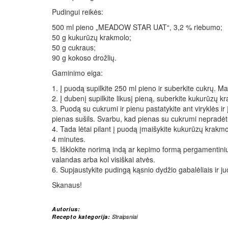
Pudingui reikės:
500 ml pieno „MEADOW STAR UAT“, 3,2 % riebumo;
50 g kukurūzų krakmolo;
50 g cukraus;
90 g kokoso drožlių.
Gaminimo eiga:
1. Į puodą supilkite 250 ml pieno ir suberkite cukrų. Ma
2. Į dubenį supilkite likusį pieną, suberkite kukurūzų k
3. Puodą su cukrumi ir pienu pastatykite ant viryklės ir 
pienas sušils. Svarbu, kad pienas su cukrumi nepradėtų 
4. Tada lėtai pilant į puodą įmaišykite kukurūzų krakmo
4 minutes.
5. Išklokite norimą indą ar kepimo formą pergamentiniu 
valandas arba kol visiškai atvės.
6. Supjaustykite pudingą kąsnio dydžio gabalėliais ir j
Skanaus!
Autorius:
Recepto kategorija:
Straipsniai