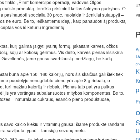
bos tinklo „Rimi“ komercijos operacijų vadovės Olgos
U
ą maisto produktą, tereikia prisiminti kelias šaldymo gudrybes. O
a pasinaudoti specialia 30 proc. nuolaida ir ženkliai sutaupyti –
V
nė euro. Be to, ieškantiems idėjų, kaip panaudoti šį produktą
ceptas vos iš keturių ingredientų.
tas, kurį galima įsigyti įvairių formų, įskaitant karvės, ožkos
A
olų, sojų ar kokosų gėrimus. Vis dėlto, karvės pienas išsiskiria
Da
s Gavelienės, jame gausu svarbiausių medžiagų, be kurių
gri
K
ai būna apie 150–160 kalorijų, nors šis skaičius gali šiek tiek
K
ename puodelyje nenugriebto pieno yra apie 8 g riebalų, o
 turi mažiau kalorijų ir riebalų. Pienas taip pat yra puikus
p
odėl jis yra vertingas subalansuotos mitybos komponentas. Be to,
ktozės – natūralaus cukraus, esančio pieno produktuose,
Pa
o
S
inis savo kalcio kiekiu ir vitaminų gausa: šiame produkte randami
U
era savijauta, ypač – tamsiųjų sezonų metu.
p
300–350 mg. Jis labai svarbus stipriems kaulams ir dantims