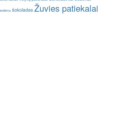
Žuvies patiekalai
šokoladas
entėms