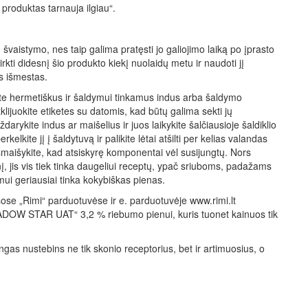
 produktas tarnauja ilgiau“.
vaistymo, nes taip galima pratęsti jo galiojimo laiką po įprasto
rkti didesnį šio produkto kiekį nuolaidų metu ir naudoti jį
s išmestas.
kite hermetiškus ir šaldymui tinkamus indus arba šaldymo
žklijuokite etiketes su datomis, kad būtų galima sekti jų
ždarykite indus ar maišelius ir juos laikykite šalčiausioje šaldiklio
elkite jį į šaldytuvą ir palikite lėtai atšilti per kelias valandas
 išmaišykite, kad atsiskyrę komponentai vėl susijungtų. Nors
nį, jis vis tiek tinka daugeliui receptų, ypač sriuboms, padažams
mui geriausiai tinka kokybiškas pienas.
visose „Rimi“ parduotuvėse ir e. parduotuvėje www.rimi.lt
ADOW STAR UAT“ 3,2 % riebumo pienui, kuris tuonet kainuos tik
as nustebins ne tik skonio receptorius, bet ir artimuosius, o