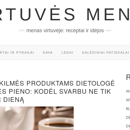
RTUVĖS ME
menas virtuvėje: receptai ir idėjos
RTAI IR PYRAGAI
KAVA
LEDAI
KALĖDINIAI PATIEKALAI
 KILMĖS PRODUKTAMS DIETOLOGĖ
S PIENO: KODĖL SVARBU NE TIK
AN
R DIENĄ
A
BL
D
DI