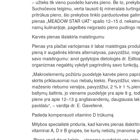
– užteks tik vieno puodelio karvės pieno. Be to, preky
Suchočevos teigimu, verta tausoti šį mineralais turting
pritrūkus pieno, šio prekybos tinklo parduotuvėse galim
pienas „MEADOW STAR UAT“ spalio 12–15 d. nekainuos 
namų kulinarijoje, pagelbės neįprasto pieno pudingo re
Karvės pienas išsiskiria maistingumu
Pienas yra plačiai vartojamas ir labai maistingas produk
pieną ir augalinės kilmės alternatyvas, pavyzdžiui, migd
savo maistingumu: anot gydytojos dietologės dr. Edito
organizmas negalėtų vykdyti pagrindinių savo funkcijų.
„Makroelementų požiūriu puodelyje karvės pieno paprast
skirtis priklausomai nuo riebalų kiekio. Pavyzdžiui, vi
mažesnio riebumo versijos, pavyzdžiui, 2 % ir 1 % pieno,
baltymų šaltinis, jo viename puodelyje yra apie 8 g, t
piene yra apie 12–13 g angliavandenių, daugiausia la
pavidalu“, – vardija dr. E. Gavelienė.
Padeda kompensuoti vitamino D trūkumą
Mitybos specialistė priduria, kad karvės pienas išskirt
vitaminai A, D ir B grupės, be kurių nebūtų įmanoma g
„Piene ypač daug kalcio – viename puodelyje yra apie 