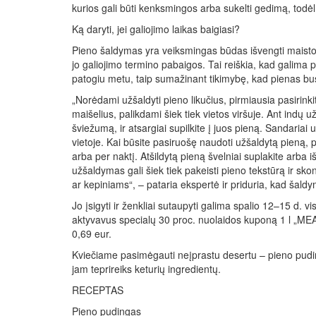
kurios gali būti kenksmingos arba sukelti gedimą, todėl
Ką daryti, jei galiojimo laikas baigiasi?
Pieno šaldymas yra veiksmingas būdas išvengti maisto š
jo galiojimo termino pabaigos. Tai reiškia, kad galima pi
patogiu metu, taip sumažinant tikimybę, kad pienas bu
„Norėdami užšaldyti pieno likučius, pirmiausia pasirin
maišelius, palikdami šiek tiek vietos viršuje. Ant indų u
šviežumą, ir atsargiai supilkite į juos pieną. Sandariai u
vietoje. Kai būsite pasiruošę naudoti užšaldytą pieną, perk
arba per naktį. Atšildytą pieną švelniai suplakite arba
užšaldymas gali šiek tiek pakeisti pieno tekstūrą ir sko
ar kepiniams“, – pataria ekspertė ir priduria, kad šaldy
Jo įsigyti ir ženkliai sutaupyti galima spalio 12–15 d. 
aktyvavus specialų 30 proc. nuolaidos kuponą 1 l „ME
0,69 eur.
Kviečiame pasimėgauti neįprastu desertu – pieno puding
jam teprireiks keturių ingredientų.
RECEPTAS
Pieno pudingas