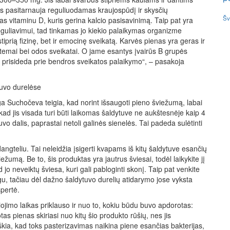
uris pasitarnauja reguliuodamas kraujospūdį ir skysčių
Šv
s vitaminu D, kuris gerina kalcio pasisavinimą. Taip pat yra
reguliavimui, tad tinkamas jo kiekio palaikymas organizme
tiprią fizinę, bet ir emocinę sveikatą. Karvės pienas yra geras ir
sistemai bei odos sveikatai. O jame esantys įvairūs B grupės
12 prisideda prie bendros sveikatos palaikymo“, – pasakoja
ytuvo durelėse
a Suchočeva teigia, kad norint išsaugoti pieno šviežumą, labai
kad jis visada turi būti laikomas šaldytuve ne aukštesnėje kaip 4
vo dalis, paprastai netoli galinės sienelės. Tai padeda sulėtinti
angteliu. Tai neleidžia įsigerti kvapams iš kitų šaldytuve esančių
žumą. Be to, šis produktas yra jautrus šviesai, todėl laikykite jį
d jo neveiktų šviesa, kuri gali pabloginti skonį. Taip pat venkite
ogu, tačiau dėl dažno šaldytuvo durelių atidarymo jose vyksta
pertė.
jimo laikas priklauso ir nuo to, kokiu būdu buvo apdorotas:
s pienas skiriasi nuo kitų šio produkto rūšių, nes jis
kia, kad toks pasterizavimas naikina piene esančias bakterijas,