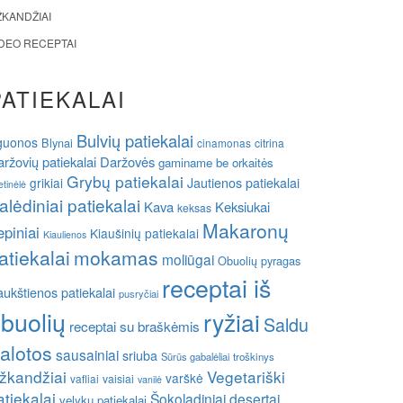
ŽKANDŽIAI
IDEO RECEPTAI
PATIEKALAI
Bulvių patiekalai
guonos
Blynai
cinamonas
citrina
ržovių patiekalai
Daržovės
gaminame be orkaitės
Grybų patiekalai
grikiai
Jautienos patiekalai
etinėlė
alėdiniai patiekalai
Kava
Keksiukai
keksas
Makaronų
epiniai
Kiaušinių patiekalai
Kiaulienos
atiekalai
mokamas
moliūgai
Obuolių pyragas
receptai iš
ukštienos patiekalai
pusryčiai
buolių
ryžiai
Saldu
receptai su braškėmis
alotos
sausainiai
sriuba
Sūrūs gabalėliai
troškinys
žkandžiai
Vegetariški
varškė
vafliai
vaisiai
vanilė
atiekalai
Šokoladiniai desertai
velykų patiekalai