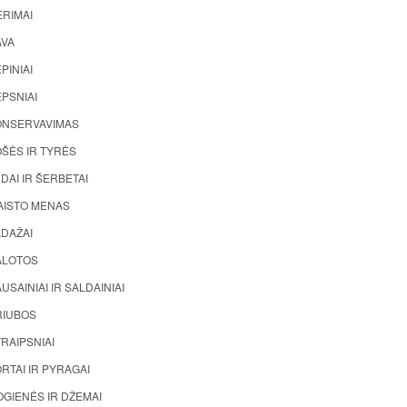
ĖRIMAI
AVA
PINIAI
PSNIAI
ONSERVAVIMAS
ŠĖS IR TYRĖS
DAI IR ŠERBETAI
AISTO MENAS
ADAŽAI
ALOTOS
USAINIAI IR SALDAINIAI
RIUBOS
RAIPSNIAI
RTAI IR PYRAGAI
GIENĖS IR DŽEMAI