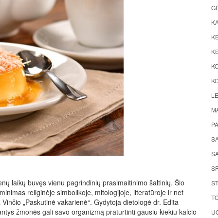
G
K
KE
KE
K
KO
LE
M
P
S
SA
S
nų laikų buvęs vienu pagrindinių prasimaitinimo šaltinių. Šio
ST
inimas religinėje simbolikoje, mitologijoje, literatūroje ir net
TO
Vinčio „Paskutinė vakarienė“. Gydytoja dietologė dr. Edita
jantys žmonės gali savo organizmą praturtinti gausiu kiekiu kalcio
UO