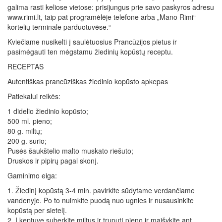
galima rasti keliose vietose: prisijungus prie savo paskyros adresu
www.rimi.lt, taip pat programėlėje telefone arba „Mano Rimi“
kortelių terminale parduotuvėse.“
Kviečiame nusikelti į saulėtuosius Prancūzijos pietus ir
pasimėgauti ten mėgstamu žiedinių kopūstų receptu.
RECEPTAS
Autentiškas prancūziškas žiedinio kopūsto apkepas
Patiekalui reikės:
1 didelio žiedinio kopūsto;
500 ml. pieno;
80 g. miltų;
200 g. sūrio;
Pusės šaukštelio malto muskato riešuto;
Druskos ir pipirų pagal skonį.
Gaminimo eiga:
1. Žiedinį kopūstą 3-4 min. pavirkite sūdytame verdančiame
vandenyje. Po to nuimkite puodą nuo ugnies ir nusausinkite
kopūstą per sietelį.
2. Į keptuvę suberkite miltus ir truputį pieno ir maišykite ant