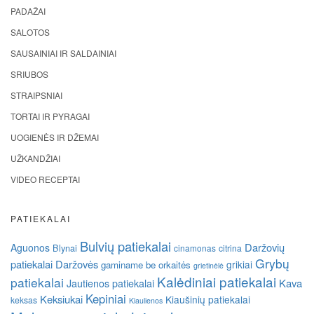
PADAŽAI
SALOTOS
SAUSAINIAI IR SALDAINIAI
SRIUBOS
STRAIPSNIAI
TORTAI IR PYRAGAI
UOGIENĖS IR DŽEMAI
UŽKANDŽIAI
VIDEO RECEPTAI
PATIEKALAI
Bulvių patiekalai
Daržovių
Aguonos
Blynai
cinamonas
citrina
Grybų
patiekalai
Daržovės
grikiai
gaminame be orkaitės
grietinėlė
Kalėdiniai patiekalai
patiekalai
Kava
Jautienos patiekalai
Kepiniai
Keksiukai
Kiaušinių patiekalai
keksas
Kiaulienos