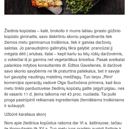
Žiedinis kopūstas – kalė, brokolio ir mums labiau įprasto gūžinio
kopūsto giminaitis, savo išskirtiniu skoniu pagardinantis tiek
žiemos metu gaminamus troškinius, tiek ir gaivias daržovių
salotas. Jo panaudojimo galimybių tikra galybė: prancūzai jį
mėgsta dėti į sriubas, italai – kepti kartu su kitų rūšių daržovėmis,
o vokiečiai iš jo gamina net vegetariškus šnicelius. Pasak sveikatai
palankios mitybos konsultantės dr. Editos Gavelienės, ši daržovė
savo skonio savybėmis ne tik praturtina patiekalus, bet ir savyje
turi gausybę naudingų maistinių medžiagų. Tuo tarpu „Rimi“
komercijos operacijų vadovė Olga Suchočeva primena, kad šiuo
metu tinklo parduotuvėse žiedinių kopūstų galite įsigyti pigiau, nes
iki vasario 11 d. jiems taikoma net 43 proc. nuolaida. Tai puiki
proga pasirūpinti reikiamais ingredientais žiemiškiems troškiniams
ir sutaupyti.
Užbūrė karaliaus skonį
Nors apie žiedinius kopūstus rašoma dar VI a. šaltiniuose, tačiau
jie išpopuliarėjo tik XV a. Tuo metu juos pradėjo auginti Italijoje ir