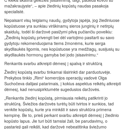
mažakraujyste“, – apie žiedinių kopūstų naudas pasakoja
specialistė.
Nepaisant visų teigiamų naudų, gydytoja įspėja, jog žiediniuose
kopūstuose yra sunkiau virškinamų sieros junginių ir netirpių
skaidulų, todėl ši daržovė pasižymi pilvą pučiančiu poveikiu:
„Žiedinių kopūstų privengti bei dėl vartojimo pasitarti su savo
gydytoju rekomenduojama tiems žmonėms, kurie serga
skydliaukės ligomis, nes kopūstuose yra medžiagų, susijusių su
skydliaukės hormonų gamyba bei jodo įsisavinimu.“
Renkantis svarbu atkreipti dėmesį į spalvą ir struktūrą
Žiedinį kopūstą svarbu tinkamai išsirinkti dar parduotuvėje.
Prekybos tinklo „Rimi“ komercijos operacijų vadovė Olga
Suchočeva dalijasi patarimais, į kokius aspektus reikėtų atkreipti
dėmesį, kad nenusipirktumėte sugedusios daržovės.
„Renkantis žiedinį kopūstą, pirmiausia reikėtų patikrinti jo
struktūrą. Šviežios daržovės turėtų būti tvirtos ir sunkios, tad
venkite kopūstų, kurie yra minkšti ir savo struktūra primena
kempinę. Be to, prieš perkant svarbu atkreipti dėmesį į žiedinio
kopūsto lapus. Jie turi būti tamsiai žali, be parudavimų, o
pastarieji gali reikšti, kad daržovė nebeatitinka šviežumo