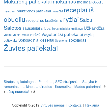
Makaronų patiekalai
mokamas
moliūgai
Obuolių
receptai iš
Paukštienos patiekalai
pyragas
pusryčiai
obuolių
ryžiai
Saldu
receptai su braškėmis
Salotos
Užkandžiai
sausainiai
sriuba
Sūrūs gabalėliai
troškinys
Vegetariški patiekalai
varškė
velykų
vafliai
vaisiai
vanilė
Šokoladiniai desertai
šokoladas
patiekalai
Šventėms
Žuvies patiekalai
Straipsnių katalogas
Patarimai, SEO straipsniai
Statyba ir
remontas
Laikinos tatuiruotes
Kosmetika
Mados patarimai
#
>
Jūsų nuoroda!
< #
Copyright © 2019
Virtuvės menas
|
Kontaktai
|
Reklama