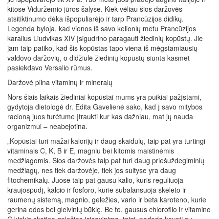
kitose Viduržemio jūros šalyse. Kiek vėliau šios daržovės
atsitiktinumo dėka išpopuliarėjo ir tarp Prancūzijos didikų.
Legenda byloja, kad vienos iš savo kelionių metu Prancūzijos
karalius Liudvikas XIV įsigudrino paragauti žiedinių kopūstų. Jie
jam taip patiko, kad šis kopūstas tapo viena iš mėgstamiausių
valdovo daržovių, o didžiulė žiedinių kopūstų siunta kasmet
pasiekdavo Versalio rūmus.
Daržovė pilna vitaminų ir mineralų
Nors šiais laikais žiediniai kopūstai mums yra puikiai pažįstami,
gydytoja dietologė dr. Edita Gavelienė sako, kad į savo mitybos
racioną juos turėtume įtraukti kur kas dažniau, mat jų nauda
organizmui – neabejotina.
„Kopūstai turi mažai kalorijų ir daug skaidulų, taip pat yra turtingi
vitaminais C, K, B ir E, magniu bei kitomis maistinėmis
medžiagomis. Šios daržovės taip pat turi daug priešuždegiminių
medžiagų, nes tiek daržovėje, tiek jos sultyse yra daug
fitochemikalų. Juose taip pat gausu kalio, kuris reguliuoja
kraujospūdį, kalcio ir fosforo, kurie subalansuoja skeleto ir
raumenų sistemą, magnio, geležies, vario ir beta karoteno, kurie
gerina odos bei gleivinių būklę. Be to, gausus chlorofilo ir vitamino
C kiekis skatina geležies įsisavinimą, taigi, padeda kovoti su