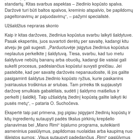
standartų. Kitas svarbus aspektas – žiedinio kopūsto spalva.
Daržovė turi būti baltos spalvos, kreminio atspalvio, be papildomų
pageltonavimų ar pajuodavimų“, – pažymi specialistė.
Užšaldžius nepraras skonio
Kaip ir kitas daržoves, žiedinius kopūstus svarbu laikyti šaldytuve.
Pasak ekspertės, juos suvartoti derėtų per savaitę, kadangi kitu
atveju jie gali sugesti. „Parduotuvėje įsigytus žiedinius kopūstus
neplautus perkelkite į šaldytuvą. Tiesa, svarbu, kad tuo metu
šaldytuve nebūtų bananų arba obuolių, kadangi šie vaisiai gali
sukelti procesus, padėsiančius kopūstui suvysti greičiau. Jei
pastebite, kad per savaitę daržovės nepanaudosite, iš jos galite
pasigaminti šaldytus žiedinio kopūsto ryžius, kurie paskanins
įvairiausius troškinius ar sriubas. Tam prireiks tik supjaustyti
daržovę smulkiais gabalėliais, sudėti į šaldymo maišelius ir
perkelti į šaldiklį. Taip užšaldytą žiedinį kopūstą galite laikyti iki
pusės metų“, – pataria O. Suchočeva.
Ekspertė taip pat primena, jog pigiau įsigyjant žiedinių kopūstų ir
kitų ingredientų sutaupyti padės tikslus pirkinių krepšelio
planavimas bei „Mano Rimi“ lojalumo programa, suteikianti
asmeninius pasiūlymus, papildomas nuolaidas arba kaupimą nuo
išleistos sumos: „Visus sutaupyti padedančius „Rimi“ pasiūlymus