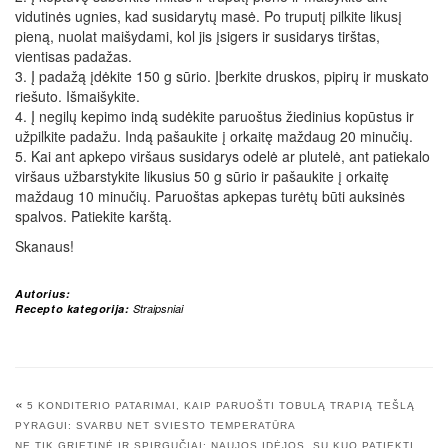
vidutinės ugnies, kad susidarytų masė. Po truputį pilkite likusį
pieną, nuolat maišydami, kol jis įsigers ir susidarys tirštas,
vientisas padažas.
3. Į padažą įdėkite 150 g sūrio. Įberkite druskos, pipirų ir muskato
riešuto. Išmaišykite.
4. Į negilų kepimo indą sudėkite paruoštus žiedinius kopūstus ir
užpilkite padažu. Indą pašaukite į orkaitę maždaug 20 minučių.
5. Kai ant apkepo viršaus susidarys odelė ar plutelė, ant patiekalo
viršaus užbarstykite likusius 50 g sūrio ir pašaukite į orkaitę
maždaug 10 minučių. Paruoštas apkepas turėtų būti auksinės
spalvos. Patiekite karštą.
Skanaus!
Autorius:
Recepto kategorija:
Straipsniai
«
5 KONDITERIO PATARIMAI, KAIP PARUOŠTI TOBULĄ TRAPIĄ TEŠLĄ
PYRAGUI: SVARBU NET SVIESTO TEMPERATŪRA
NE TIK GRIETINĖ IR SPIRGUČIAI: NAUJOS IDĖJOS, SU KUO PATIEKTI