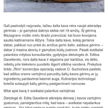
Gali pasirodyti neįprasta, tačiau šalta kava nėra naujai atsiradęs
gėrimas – jo gamybos šaknys siekia net 19 amžių. Šį gėrimą
Mazagrano mūšio metu išrado prancūzai, kai buvo kovojama
saulės kaitinamame Alžyre. Tokia šalta kava, kokią geriame
dabar, pakitusi nuo prieš du amžius gerto šalto, saldaus gėrimo –
dabar ji masina skonių ir gamybos būdų įvairove. Pasak sveikatai
palankios mitybos konsultantės, gydytojos dietologės dr. Editos
Gavelienės, nors šalta kava ir atgaivina per karščius, vis dėlto,
reikėtų prie kiekvieno puodelio išgerti stiklinę vandens. Prekybos
tinklo „Rimi“ komercijos operacijų vadovė O. Suchočeva pastebi,
kad atšilus orams vartojimui paruoštų šaltų kavos gėrimų ar jų
ingredientų pardavimai kasmet auga. Kulinarijos technologai
kviečia sutaupyti šaltų gėrimų pasigaminant namuose.
Mitai apie kavą ir sveikatai palankus vartojimas
Dietologė dr. Edita Gavelienė atkreipia dėmesį į kavos vartojimo
ypatumus, paneigiančius mitą, kad kava – sveikatai nepalankus
gėrimas. „Yra labai nedaug maisto produktų, kurie galėtų pasigirti