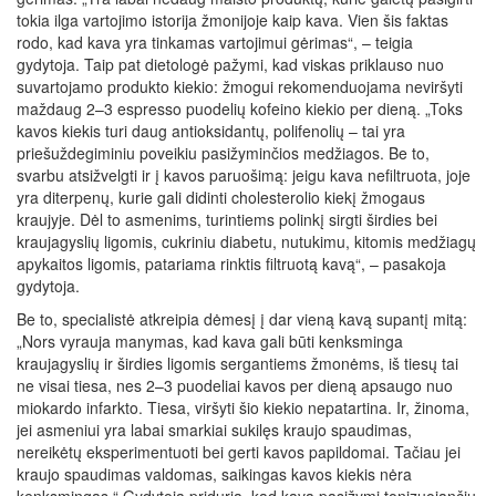
tokia ilga vartojimo istorija žmonijoje kaip kava. Vien šis faktas
rodo, kad kava yra tinkamas vartojimui gėrimas“, – teigia
gydytoja. Taip pat dietologė pažymi, kad viskas priklauso nuo
suvartojamo produkto kiekio: žmogui rekomenduojama neviršyti
maždaug 2–3 espresso puodelių kofeino kiekio per dieną. „Toks
kavos kiekis turi daug antioksidantų, polifenolių – tai yra
priešuždegiminiu poveikiu pasižyminčios medžiagos. Be to,
svarbu atsižvelgti ir į kavos paruošimą: jeigu kava nefiltruota, joje
yra diterpenų, kurie gali didinti cholesterolio kiekį žmogaus
kraujyje. Dėl to asmenims, turintiems polinkį sirgti širdies bei
kraujagyslių ligomis, cukriniu diabetu, nutukimu, kitomis medžiagų
apykaitos ligomis, patariama rinktis filtruotą kavą“, – pasakoja
gydytoja.
Be to, specialistė atkreipia dėmesį į dar vieną kavą supantį mitą:
„Nors vyrauja manymas, kad kava gali būti kenksminga
kraujagyslių ir širdies ligomis sergantiems žmonėms, iš tiesų tai
ne visai tiesa, nes 2–3 puodeliai kavos per dieną apsaugo nuo
miokardo infarkto. Tiesa, viršyti šio kiekio nepatartina. Ir, žinoma,
jei asmeniui yra labai smarkiai sukilęs kraujo spaudimas,
nereikėtų eksperimentuoti bei gerti kavos papildomai. Tačiau jei
kraujo spaudimas valdomas, saikingas kavos kiekis nėra
kenksmingas.“ Gydytoja priduria, kad kava pasižymi tonizuojančiu