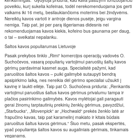
poveikiu, kurį sukelia kofeinas, todėl nerekomenduojama jos gerti
vaikams iki 16 metų, besilaukiančioms moterims bei žindyvėms.
Nereiktų kavos vartoti ir antroje dienos pusėje, jeigu vargina
nemiga. Taip pat, jei per parą išgeriamas didesnis nei
rekomenduojamas kavos kiekis, kofeino bus gaunama per daug,
o tai – sveikatai nepalanku.
Šaltos kavos populiarumas Lietuvoje
Pasak prekybos tinklo „Rimi“ komercijos operacijų vadovės O.
Suchočevos, vasarą populiarių vartojimui paruoštų šaltų kavos
gėrimų pardavimai kasmet auga. Specialistė pažymi, kad
paruoštos šaltos kavos – puiki galimybė sutaupyti bendrą
apsipirkimo laiką, nes nereikia dėl gėrimo specialiai užsukti į
kavinę ir laukti eilėje. Taip pat O. Suchočeva priduria: „Renkantis
vartojimui paruoštus šaltus kavos gėrimus privalumu tampa ir
plačios pasirinkimo galimybės. Kavos mylėtojai gali paragauti
gerai žinomų tarptautinių prekinių ženklų gėrimus, pavyzdžiui,
„Starbucks“, „Movenpick“ ar „Hochwald“ prekės ženklo latė ar
frapučino kavas, taip pat karamelinį makiato ir kitais būdais
paruoštus šaltus kavos gėrimus.“ Šiuo metu, pasak ekspertės,
ypač populiarėja šaltos kavos su augaliniais gėrimais, tinkamais
veganams.