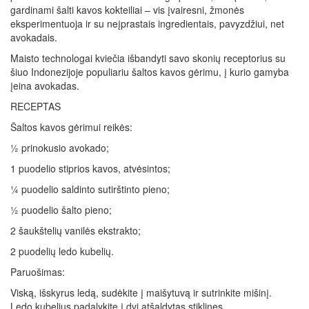
gardinami šalti kavos kokteiliai – vis įvairesni, žmonės
eksperimentuoja ir su neįprastais ingredientais, pavyzdžiui, net
avokadais.
Maisto technologai kviečia išbandyti savo skonių receptorius su
šiuo Indonezijoje populiariu šaltos kavos gėrimu, į kurio gamyba
įeina avokadas.
RECEPTAS
Šaltos kavos gėrimui reikės:
½ prinokusio avokado;
1 puodelio stiprios kavos, atvėsintos;
¼ puodelio saldinto sutirštinto pieno;
½ puodelio šalto pieno;
2 šaukštelių vanilės ekstrakto;
2 puodelių ledo kubelių.
Paruošimas:
Viską, išskyrus ledą, sudėkite į maišytuvą ir sutrinkite mišinį.
Ledo kubelius padalykite į dvi atšaldytas stiklines.