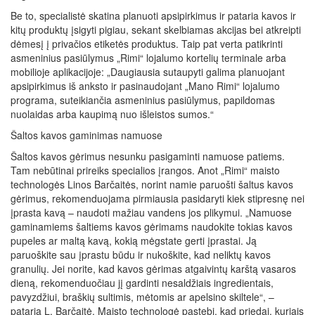
Be to, specialistė skatina planuoti apsipirkimus ir pataria kavos ir
kitų produktų įsigyti pigiau, sekant skelbiamas akcijas bei atkreipti
dėmesį į privačios etiketės produktus. Taip pat verta patikrinti
asmeninius pasiūlymus „Rimi“ lojalumo kortelių terminale arba
mobilioje aplikacijoje: „Daugiausia sutaupyti galima planuojant
apsipirkimus iš anksto ir pasinaudojant „Mano Rimi“ lojalumo
programa, suteikiančia asmeninius pasiūlymus, papildomas
nuolaidas arba kaupimą nuo išleistos sumos.“
Šaltos kavos gaminimas namuose
Šaltos kavos gėrimus nesunku pasigaminti namuose patiems.
Tam nebūtinai prireiks specialios įrangos. Anot „Rimi“ maisto
technologės Linos Barčaitės, norint namie paruošti šaltus kavos
gėrimus, rekomenduojama pirmiausia pasidaryti kiek stipresnę nei
įprasta kavą – naudoti mažiau vandens jos plikymui. „Namuose
gaminamiems šaltiems kavos gėrimams naudokite tokias kavos
pupeles ar maltą kavą, kokią mėgstate gerti įprastai. Ją
paruoškite sau įprastu būdu ir nukoškite, kad neliktų kavos
granulių. Jei norite, kad kavos gėrimas atgaivintų karštą vasaros
dieną, rekomenduočiau jį gardinti nesaldžiais ingredientais,
pavyzdžiui, braškių sultimis, mėtomis ar apelsino skiltele“, –
pataria L. Barčaitė. Maisto technologė pastebi, kad priedai, kuriais