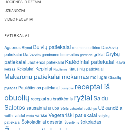
UOGIENĖS IR DŽEMAI
UŽKANDŽIAI
VIDEO RECEPTAI
PATIEKALAI
Bulvių patiekalai
Daržovių
Aguonos
Blynai
cinamonas
citrina
Grybų
patiekalai
Daržovės
grikiai
gaminame be orkaitės
grietinėlė
Kalėdiniai patiekalai
patiekalai
Kava
Jautienos patiekalai
Kepiniai
Keksiukai
Kiaušinių patiekalai
keksas
Kiaulienos
Makaronų patiekalai
mokamas
moliūgai
Obuolių
receptai iš
Paukštienos patiekalai
pyragas
pusryčiai
obuolių
ryžiai
Saldu
receptai su braškėmis
Salotos
Užkandžiai
sausainiai
sriuba
Sūrūs gabalėliai
troškinys
Vegetariški patiekalai
varškė
velykų
vafliai
vaisiai
vanilė
Šokoladiniai desertai
šokoladas
patiekalai
Šventėms