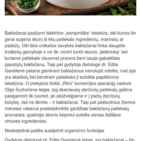
Baklažanai pasižymi išskirtine „kempiniška“ tekstūra, dėl kurios itin
gerai sugeria skonį iš kitų patiekalo ingredientų, marinatų ar
padažų. Dėl šios unikalios savybės baklažanai tinka daugelio
troškinių gamyboje ir ne tik: norint turėti skonio „laidininką“ bet
kuriame patiekale visuomet pravers bent sauja gabalėliais
pjaustytų baklažanų. Taip pat gydytoja dietologė dr. Edita
Gavelienė pataria gaminant baklažanus nenulupti odelės, mat joje
yra skaidulų bei bendram patiekalui ji suteikia papildomos
tekstūros. O prekybos tinklo „Rimi“ komercijos operacijų vadovė
Olga Suchočeva teigia, jog skaniausių daržovių patiekalų galima
pasigaminti tik tuomet, jei atsižvelgiame ir į pačių daržovių
kokybę, tad ne išimtis – ir baklažanai. Taip pat paskutinius žiemos
mėnesio vakarus praskaidrinkite gardžiais baklažanų patiekalų
aromatais: ypatingo skonio kepiniui suteiks vienas itališkos
virtuvės ingredientas.
Neabejotinai padės sustiprinti organizmo funkcijas
Gydytoja dietologė dr. Edita Gavelienė teigia, jog baklažanai – itin