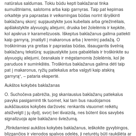
natūralus saldumas. Tokiu būdu kepti baklažanai tinka
sumuštiniams, salotoms arba kaip garnyras. Taip pat kepimas
orkaitėje yra paprastas ir veiksmingas būdas norint išryškinti
baklažanų skonį: supjaustykite juos kubeliais arba griežinėliais,
apšlakstykite alyvuogių aliejumi, druska bei žolelėmis ir kepkite,
kol apskrus ir karamelizuosis. Iškeptus baklažanus galima patiekti
kaip garnyrą, įmaišyti į makaronus arba į kreminį padažą. O
troškinimas yra greitas ir paprastas būdas, išsaugantis švelnią
baklažanų tekstūrą: supjaustykite juos gabalėliais ir troškinkite su
alyvuogių aliejumi, česnakais ir mėgstamomis žolelėmis, kol jie
paruduos ir suminkštės. Troškintus baklažanus galima dėti taip
pat į makaronus, ryžių patiekalus arba valgyti kaip atskirą
garnyrą“, – pataria ekspertė.
Aukštos kokybės baklažanas
O. Suchočeva pabrėžia, jog skaniausius baklažanų patiekalus
pavyks pasigaminti tik tuomet, kai tam bus naudojamos
aukščiausios kokybės daržovės: renkantis visuomet reikėtų
atsižvelgti į jų dydį, svorį bei išvaizdą, nes būtent šios savybės
signalizuoja apie baklažano šviežumą.
„Rinkdamiesi aukštos kokybės baklažanus, ieškokite gyvybingos,
blizgančios ir vienodos spalvos odelės, ji neturėtų būti raukšlėta ar