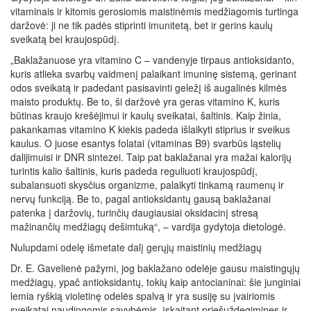
vitaminais ir kitomis gerosiomis maistinėmis medžiagomis turtinga
daržovė: ji ne tik padės stiprinti imunitetą, bet ir gerins kaulų
sveikatą bei kraujospūdį.
„Baklažanuose yra vitamino C – vandenyje tirpaus antioksidanto,
kuris atlieka svarbų vaidmenį palaikant imuninę sistemą, gerinant
odos sveikatą ir padedant pasisavinti geležį iš augalinės kilmės
maisto produktų. Be to, ši daržovė yra geras vitamino K, kuris
būtinas kraujo krešėjimui ir kaulų sveikatai, šaltinis. Kaip žinia,
pakankamas vitamino K kiekis padeda išlaikyti stiprius ir sveikus
kaulus. O juose esantys folatai (vitaminas B9) svarbūs ląstelių
dalijimuisi ir DNR sintezei. Taip pat baklažanai yra mažai kalorijų
turintis kalio šaltinis, kuris padeda reguliuoti kraujospūdį,
subalansuoti skysčius organizme, palaikyti tinkamą raumenų ir
nervų funkciją. Be to, pagal antioksidantų gausą baklažanai
patenka į daržovių, turinčių daugiausiai oksidacinį stresą
mažinančių medžiagų dešimtuką“, – vardija gydytoja dietologė.
Nulupdami odelę išmetate dalį gerųjų maistinių medžiagų
Dr. E. Gavelienė pažymi, jog baklažano odelėje gausu maistingųjų
medžiagų, ypač antioksidantų, tokių kaip antocianinai: šie junginiai
lemia ryškią violetinę odelės spalvą ir yra susiję su įvairiomis
sveikatai naudingomis savybėmis, įskaitant priešuždegimines ir