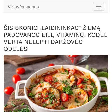
Virtuvės menas
Toggle
Navigati
ŠIS SKONIO „LAIDININKAS“ ŽIEMĄ
PADOVANOS EILĘ VITAMINŲ: KODĖL
VERTA NELUPTI DARŽOVĖS
ODELĖS