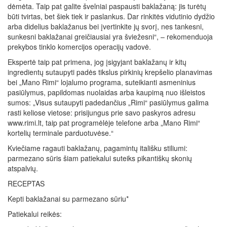
dėmėta. Taip pat galite švelniai paspausti baklažaną: jis turėtų
būti tvirtas, bet šiek tiek ir paslankus. Dar rinkitės vidutinio dydžio
arba didelius baklažanus bei įvertinkite jų svorį, nes tankesni,
sunkesni baklažanai greičiausiai yra šviežesni“, – rekomenduoja
prekybos tinklo komercijos operacijų vadovė.
Ekspertė taip pat primena, jog įsigyjant baklažanų ir kitų
ingredientų sutaupyti padės tikslus pirkinių krepšelio planavimas
bei „Mano Rimi“ lojalumo programa, suteikianti asmeninius
pasiūlymus, papildomas nuolaidas arba kaupimą nuo išleistos
sumos: „Visus sutaupyti padedančius „Rimi“ pasiūlymus galima
rasti keliose vietose: prisijungus prie savo paskyros adresu
www.rimi.lt, taip pat programėlėje telefone arba „Mano Rimi“
kortelių terminale parduotuvėse.“
Kviečiame ragauti baklažanų, pagamintų itališku stiliumi:
parmezano sūris šiam patiekalui suteiks pikantiškų skonių
atspalvių.
RECEPTAS
Kepti baklažanai su parmezano sūriu*
Patiekalui reikės: