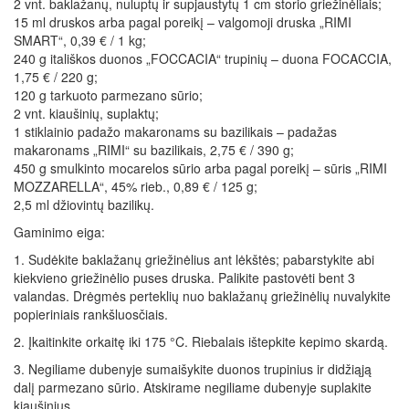
2 vnt. baklažanų, nuluptų ir supjaustytų 1 cm storio griežinėliais;
15 ml druskos arba pagal poreikį – valgomoji druska „RIMI
SMART“, 0,39 € / 1 kg;
240 g itališkos duonos „FOCCACIA“ trupinių – duona FOCACCIA,
1,75 € / 220 g;
120 g tarkuoto parmezano sūrio;
2 vnt. kiaušinių, suplaktų;
1 stiklainio padažo makaronams su bazilikais – padažas
makaronams „RIMI“ su bazilikais, 2,75 € / 390 g;
450 g smulkinto mocarelos sūrio arba pagal poreikį – sūris „RIMI
MOZZARELLA“, 45% rieb., 0,89 € / 125 g;
2,5 ml džiovintų bazilikų.
Gaminimo eiga:
1. Sudėkite baklažanų griežinėlius ant lėkštės; pabarstykite abi
kiekvieno griežinėlio puses druska. Palikite pastovėti bent 3
valandas. Drėgmės perteklių nuo baklažanų griežinėlių nuvalykite
popieriniais rankšluosčiais.
2. Įkaitinkite orkaitę iki 175 °C. Riebalais ištepkite kepimo skardą.
3. Negiliame dubenyje sumaišykite duonos trupinius ir didžiąją
dalį parmezano sūrio. Atskirame negiliame dubenyje suplakite
kiaušinius.