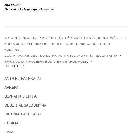
Autorius:
Recepto kategorija:
Straipsniai
«
5 KRITERIJAI, KAIP ATSKIRTI ŠVIEŽIĄ JAUTIENĄ PARDUOTUVĖJE, IR
KURIĄ JOS DALĮ RINKTIS – MENTĘ, KUMPĮ, NUGARINĘ, O GAL
KULNINĘ?
SOČIAI VAKARIENEI SU ŠEIMA VERTA IŠBANDYTI ŠĮ RECEPTĄ: TAIP
»
MARINUOTA KIAULIENA BUS VIENA GARDŽIAUSIŲ
RECEPTAI
ANTRIEJI PATIEKALAI
APKEPAI
BLYNAI IR LIETINIAI
DESERTAI, SALDUMYNAI
DIETINIAI PATIEKALAI
GĖRIMAI
KAVA