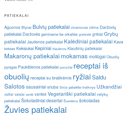
PATIEKALAI
Bulvių patiekalai
Daržovių
Aguonos
Blynai
cinamonas
citrina
Grybų
patiekalai
Daržovės
grikiai
gaminame be orkaitės
grietinėlė
Kalėdiniai patiekalai
patiekalai
Kava
Jautienos patiekalai
Kepiniai
Keksiukai
Kiaušinių patiekalai
keksas
Kiaulienos
Makaronų patiekalai
mokamas
moliūgai
Obuolių
receptai iš
Paukštienos patiekalai
pyragas
pusryčiai
obuolių
ryžiai
Saldu
receptai su braškėmis
Salotos
Užkandžiai
sausainiai
sriuba
Sūrūs gabalėliai
troškinys
Vegetariški patiekalai
varškė
velykų
vafliai
vaisiai
vanilė
Šokoladiniai desertai
šokoladas
patiekalai
Šventėms
Žuvies patiekalai