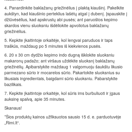
4. Panardinkite baklažanų griežinėlius į plaktą kiaušinį. Pakelkite
aukštyn, kad kiaušinio perteklius lašėtų atgal į dubenį. Įspauskite į
džiūvėsėlius, kad apskrustų abi pusės; ant paruoštos kepimo
skardos vienu sluoksniu išdėliokite apvoliotus baklažanų
griežinėlius.
5. Kepkite įkaitintoje orkaitėje, kol lengvai paruduos ir taps
traškūs, maždaug po 5 minutes iš kiekvienos pusės.
6. 20 x 30 cm dydžio kepimo indo dugną išklokite sluoksniu
makaronų padažo; ant viršaus uždėkite sluoksnį baklažanų
griežinėlių. Apibarstykite maždaug 1 valgomuoju šaukštu likusio
parmezano sūrio ir mocarelos sūrio. Pakartokite sluoksnius su
likusiais ingredientais, baigdami sūrio sluoksniu. Pabarstykite
bazilikais.
7. Kepkite įkaitintoje orkaitėje, kol sūris ims burbuliuoti ir įgaus
auksinę spalvą, apie 35 minutes.
Skanaus!
*Šios produktų kainos užfiksuotos sausio 15 d. e. parduotuvėje
„Rimi.lt“.