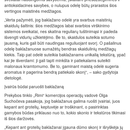
antioksidacines savybes, o nulupus odelę būtų prarastos šios
vertingos maistinės medžiagos.
„Verta pažymėti, jog baklažano odelė yra svarbus maistinių
skaidulų šaltinis: šios medžiagos labai svarbios virškinimo
sistemos sveikatai, nes skatina reguliarų tuštinimąsi ir padeda
išvengti vidurių užkietėjimo. Be to, skaidulos suteikia sotumo
jausmą, kuris gali būti naudingas reguliuojant svorį. O pašalinus
odelę baklažanuose sumažėtų bendras skaidulinių medžiagų
kiekis. Taip pat odelė suteikia baklažanams unikalią tekstūrą, ypač
kai jie išverdami: ji gali tapti minkšta ir patiekalams suteikti
malonaus kramtomumo. Be to, gaminant maistą odelė sugeria
aromatus ir pagerina bendrą patiekalo skonį“, – sako gydytoja
dietologė.
Įvairūs būdai paruošti baklažaną
Prekybos tinklo „Rimi“ komercijos operacijų vadovė Olga
Suchočeva pasakoja, jog baklažanus galima ruošti įvairiai, juos
kepant ant grotelių, keptuvėje ar troškinant, o pasirinktas
gamybos būdas priklauso nuo to, kokio skonio ir tekstūros tikimasi
iš šios daržovės.
„Kepant ant grotelių baklažanai įgauna dūmo skonį ir išryškėja jų