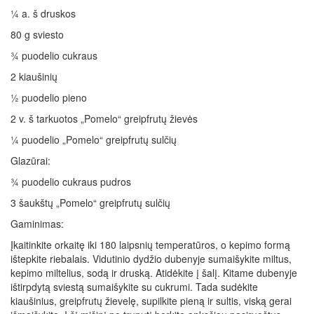
¼ a. š druskos
80 g sviesto
¾ puodelio cukraus
2 kiaušinių
½ puodelio pieno
2 v. š tarkuotos „Pomelo“ greipfrutų žievės
¼ puodelio „Pomelo“ greipfrutų sulčių
Glazūrai:
¾ puodelio cukraus pudros
3 šaukštų „Pomelo“ greipfrutų sulčių
Gaminimas:
Įkaitinkite orkaitę iki 180 laipsnių temperatūros, o kepimo formą
ištepkite riebalais. Vidutinio dydžio dubenyje sumaišykite miltus,
kepimo miltelius, sodą ir druską. Atidėkite į šalį. Kitame dubenyje
ištirpdytą sviestą sumaišykite su cukrumi. Tada sudėkite
kiaušinius, greipfrutų žievelę, supilkite pieną ir sultis, viską gerai