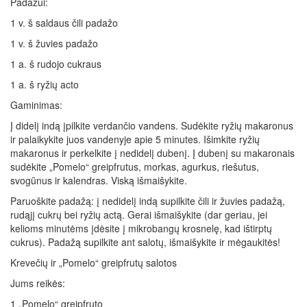
Padažui:
1 v. š saldaus čili padažo
1 v. š žuvies padažo
1 a. š rudojo cukraus
1 a. š ryžių acto
Gaminimas:
Į didelį indą įpilkite verdančio vandens. Sudėkite ryžių makaronus
ir palaikykite juos vandenyje apie 5 minutes. Išimkite ryžių
makaronus ir perkelkite į nedidelį dubenį. Į dubenį su makaronais
sudėkite „Pomelo“ greipfrutus, morkas, agurkus, riešutus,
svogūnus ir kalendras. Viską išmaišykite.
Paruoškite padažą: į nedidelį indą supilkite čili ir žuvies padažą,
rudąjį cukrų bei ryžių actą. Gerai išmaišykite (dar geriau, jei
kelioms minutėms įdėsite į mikrobangų krosnelę, kad ištirptų
cukrus). Padažą supilkite ant salotų, išmaišykite ir mėgaukitės!
Krevečių ir „Pomelo“ greipfrutų salotos
Jums reikės:
1 „Pomelo“ greipfruto