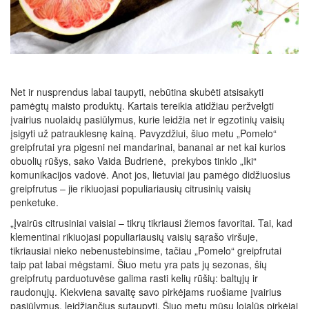
Net ir nusprendus labai taupyti, nebūtina skubėti atsisakyti
pamėgtų maisto produktų. Kartais tereikia atidžiau peržvelgti
įvairius nuolaidų pasiūlymus, kurie leidžia net ir egzotinių vaisių
įsigyti už patrauklesnę kainą. Pavyzdžiui, šiuo metu „Pomelo“
greipfrutai yra pigesni nei mandarinai, bananai ar net kai kurios
obuolių rūšys, sako Vaida Budrienė, prekybos tinklo „Iki“
komunikacijos vadovė. Anot jos, lietuviai jau pamėgo didžiuosius
greipfrutus – jie rikiuojasi populiariausių citrusinių vaisių
penketuke.
„Įvairūs citrusiniai vaisiai – tikrų tikriausi žiemos favoritai. Tai, kad
klementinai rikiuojasi populiariausių vaisių sąrašo viršuje,
tikriausiai nieko nebenustebinsime, tačiau „Pomelo“ greipfrutai
taip pat labai mėgstami. Šiuo metu yra pats jų sezonas, šių
greipfrutų parduotuvėse galima rasti kelių rūšių: baltųjų ir
raudonųjų. Kiekviena savaitę savo pirkėjams ruošiame įvairius
pasiūlymus, leidžiančius sutaupyti. Šiuo metu mūsų lojalūs pirkėjai