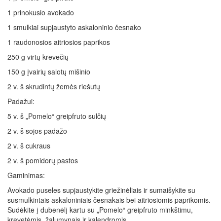
1 prinokusio avokado
1 smulkiai supjaustyto askaloninio česnako
1 raudonosios aitriosios paprikos
250 g virtų krevečių
150 g įvairių salotų mišinio
2 v. š skrudintų žemės riešutų
Padažui:
5 v. š „Pomelo“ greipfruto sulčių
2 v. š sojos padažo
2 v. š cukraus
2 v. š pomidorų pastos
Gaminimas:
Avokado puseles supjaustykite griežinėliais ir sumaišykite su
susmulkintais askaloniniais česnakais bei aitriosiomis paprikomis.
Sudėkite į dubenėlį kartu su „Pomelo“ greipfruto minkštimu,
krevetėmis, žalumynais ir kalendromis.