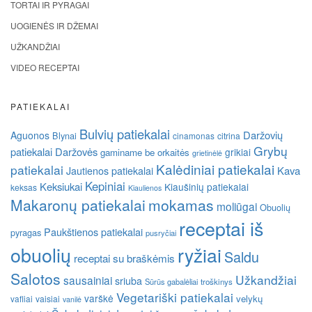
TORTAI IR PYRAGAI
UOGIENĖS IR DŽEMAI
UŽKANDŽIAI
VIDEO RECEPTAI
PATIEKALAI
Bulvių patiekalai
Daržovių
Aguonos
Blynai
cinamonas
citrina
Grybų
patiekalai
Daržovės
grikiai
gaminame be orkaitės
grietinėlė
Kalėdiniai patiekalai
patiekalai
Kava
Jautienos patiekalai
Kepiniai
Keksiukai
Kiaušinių patiekalai
keksas
Kiaulienos
Makaronų patiekalai
mokamas
moliūgai
Obuolių
receptai iš
Paukštienos patiekalai
pyragas
pusryčiai
obuolių
ryžiai
Saldu
receptai su braškėmis
Salotos
Užkandžiai
sausainiai
sriuba
Sūrūs gabalėliai
troškinys
Vegetariški patiekalai
varškė
velykų
vafliai
vaisiai
vanilė