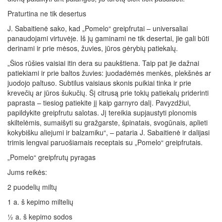
Praturtina ne tik desertus
J. Sabaitienė sako, kad „Pomelo“ greipfrutai – universaliai
panaudojami virtuvėje. Iš jų gaminami ne tik desertai, jie gali būti
derinami ir prie mėsos, žuvies, jūros gėrybių patiekalų.
„Šios rūšies vaisiai itin dera su paukštiena. Taip pat jie dažnai
patiekiami ir prie baltos žuvies: juodadėmės menkės, plekšnės ar
juodojo paltuso. Subtilus vaisiaus skonis puikiai tinka ir prie
krevečių ar jūros šukučių. Šį citrusą prie tokių patiekalų priderinti
paprasta – tiesiog patiekite jį kaip garnyro dalį. Pavyzdžiui,
papildykite greipfrutu salotas. Jį tereikia supjaustyti plonomis
skiltelėmis, sumaišyti su gražgarste, špinatais, svogūnais, aplieti
kokybišku aliejumi ir balzamiku“, – pataria J. Sabaitienė ir dalijasi
trimis lengvai paruošiamais receptais su „Pomelo“ greipfrutais.
„Pomelo“ greipfrutų pyragas
Jums reikės:
2 puodelių miltų
1 a. š kepimo miltelių
½ a. š kepimo sodos