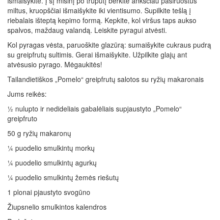
išmaišykite. Į šį mišinį po truputį berkite anksčiau pasiruoštus
miltus, kruopščiai išmaišykite iki vientisumo. Supilkite tešlą į
riebalais išteptą kepimo formą. Kepkite, kol viršus taps aukso
spalvos, maždaug valandą. Leiskite pyragui atvėsti.
Kol pyragas vėsta, paruoškite glazūrą: sumaišykite cukraus pudrą
su greipfrutų sultimis. Gerai išmaišykite. Užpilkite glajų ant
atvėsusio pyrago. Mėgaukitės!
Tailandietiškos „Pomelo“ greipfrutų salotos su ryžių makaronais
Jums reikės:
½ nulupto ir nedideliais gabalėliais supjaustyto „Pomelo“
greipfruto
50 g ryžių makaronų
¼ puodelio smulkintų morkų
¼ puodelio smulkintų agurkų
¼ puodelio smulkintų žemės riešutų
1 plonai pjaustyto svogūno
Žiupsnelio smulkintos kalendros