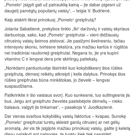
„Pomelo“ įsigyti gali už patrauklią kainą – jie dabar pigesni už
daugelį pamėgtų populiarių vaisių“, – teigia V. Budrienė.
Kaip atskirti tikrai prinokusį „Pomelo“ greipfrutą?
Jolanta Sabaitienė, prekybos tinklo „Iki“ daržovių ir vaisių skyriaus
darbuotoja, sako, kad „Pomelo“ greipfrutai – vieni didžiausių
citrusinių vaisių šeimos atstovai. Jie pasižymi švelnesniu, tačiau
intensyviu skoniu, tvirtesne tekstūra, yra mažiau kartūs ir rūgštūs
nei tradiciniai raudonieji greipfrutai. Negana to, jie yra kupini
vitamino C ir lengvai dera prie skirtingų patiekalų.
„Norėdami parduotuvėje išsirinkti kuo kokybiškesnį šios rūšies
greipfrutą, dėmesį reikėtų atkreipti į kelis dalykus. Prinokęs šios
rūšies greipfrutas būna minkštokas, jo žievelė – lengvai
suspaudžiama.
Patikrinkite ir šio vaisiaus svorį. Kuo sunkesnis, tuo sultingesnis jis
bus. Jeigu ant greipfruto žievelės pastebėjote dėmelių – nieko
baisaus, valgyti jis tinkamas“, – pasakoja V. Juodkazienė.
Dar vienas svarbus kokybiškų vaisių faktorius – kvapas. Sunokę
„Pomelo“ greipfrutai turėtų skleisti gardų citrusinį ar net gėlių
aromatą. Jei vis tik įsigijote mažiau prinokusį vaisių, galite jį keletą
dienų palaikyti ant palangės, jis turėtų šiek tiek pasaldėti.