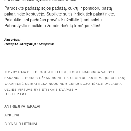
Paruoškite padažą: sojos padažą, cukrų ir pomidorų pastą
pakaitinkite keptuvėje. Supilkite sultis ir šiek tiek pakaitinkite.
Palaukite, kol padažas pravės ir užpilkite jį ant salotų.
Pabarstykite smulkintų žemės riešutų ir mėgaukitės!
Autorius:
Recepto kategorija:
Straipsniai
«
GYDYTOJA DIETOLOGĖ ATSKLEIDĖ, KODĖL NAUDINGA VALGYTI
BANANUS – PUIKUS UŽKANDIS NE TIK SPORTUOJANTIEMS (RECEPTAS)
VAKARIENĖ ŠEIMAI NEKAINUOS NĖ 5 EURŲ: EGZOTIŠKOJI „MEJADRA“
»
UŽLIES VIRTUVĘ RYTIETIŠKAIS KVAPAIS
RECEPTAI
ANTRIEJI PATIEKALAI
APKEPAI
BLYNAI IR LIETINIAI