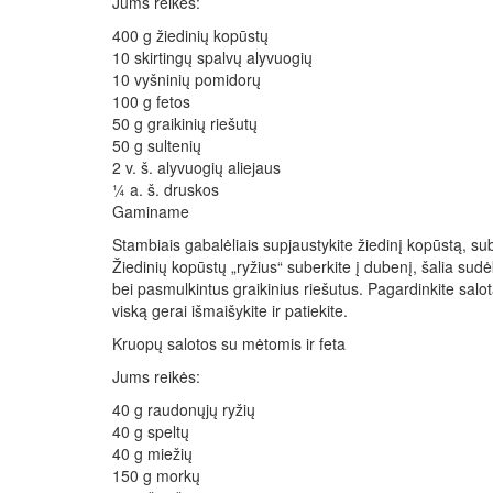
Jums reikės:
400 g žiedinių kopūstų
10 skirtingų spalvų alyvuogių
10 vyšninių pomidorų
100 g fetos
50 g graikinių riešutų
50 g sultenių
2 v. š. alyvuogių aliejaus
¼ a. š. druskos
Gaminame
Stambiais gabalėliais supjaustykite žiedinį kopūstą, suberk
Žiedinių kopūstų „ryžius“ suberkite į dubenį, šalia sud
bei pasmulkintus graikinius riešutus. Pagardinkite salot
viską gerai išmaišykite ir patiekite.
Kruopų salotos su mėtomis ir feta
Jums reikės:
40 g raudonųjų ryžių
40 g speltų
40 g miežių
150 g morkų