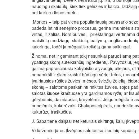
angliavandenių, beveik nėra kalorijų. Na, o burnoje trašk
naudingų skaidulų, šiek tiek geležies ir kalcio. Didžiąją
bet kuriuo dienos metu.
Morkos – taip pat viena populiariausių pavasario sezo
padeda lėtinti senėjimo procesus, gerina imuninės siste
virtas, ir žalias. Nors bulvės – prieštaringai vertinama 
maistinių medžiagų: skaidulų, baltymų, angliavandenių, r
kaloringa, todėl ja mėgautis reikėtų gana saikingai.
Žinoma, net ir gaminant tokį nesunkiai paruošiamą pati
ypatingą skonį suteikiančių ingredientų. Pavyzdžiui, jei
galima paprasčiausiu kokybiško alyvuogių aliejaus, citr
nepamiršti ir šiam kraštui būdingų sūrių: fetos, mocare
įvairiausios rūšies žuvies, mėsos, šviežių žolelių: čiobre
skonių – salotoms paskaninti rinkitės žuvies, sojos padaž
salotas šiuose kraštuose yra gardinamos ryžių ar kiauši
gėrybėmis, dažniausiai, krevetėmis. Jeigu mėgstate ašt
pupelėmis, kukurūzais, Chalapos pipirais, naudokite avok
kukurūzų traškučius.
J. Sabaitienė dalijasi net keturiais skirtingų šalių įkvė
Viduržemio jūros įkvėptos salotos su žiedinių kopūstų 