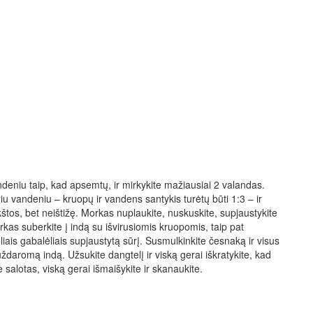
andeniu taip, kad apsemtų, ir mirkykite mažiausiai 2 valandas.
iu vandeniu – kruopų ir vandens santykis turėtų būti 1:3 – ir
nkštos, bet neištižę. Morkas nuplaukite, nuskuskite, supjaustykite
rkas suberkite į indą su išvirusiomis kruopomis, taip pat
iais gabalėliais supjaustytą sūrį. Susmulkinkite česnaką ir visus
 uždaromą indą. Užsukite dangtelį ir viską gerai iškratykite, kad
salotas, viską gerai išmaišykite ir skanaukite.