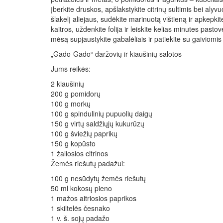
įberkite druskos, apšlakstykite citrinų sultimis bei alyvuo
šlakelį aliejaus, sudėkite marinuotą vištieną ir apkepkit
kaitros, uždenkite folija ir leiskite kelias minutes pasto
mėsą supjaustykite gabalėliais ir patiekite su gaiviomis
„Gado-Gado“ daržovių ir kiaušinių salotos
Jums reikės:
2 kiaušinių
200 g pomidorų
100 g morkų
100 g spindulinių pupuolių daigų
150 g virtų saldžiųjų kukurūzų
100 g šviežių paprikų
150 g kopūsto
1 žaliosios citrinos
Žemės riešutų padažui:
100 g nesūdytų žemės riešutų
50 ml kokosų pieno
1 mažos aitriosios paprikos
1 skiltelės česnako
1 v. š. sojų padažo