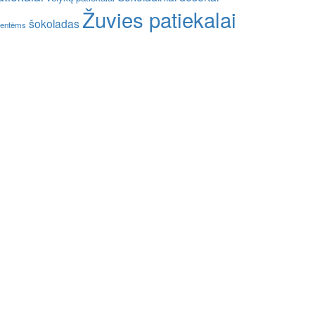
Žuvies patiekalai
šokoladas
entėms