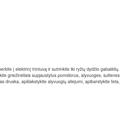
ite į elektrinį trintuvą ir sutrinkite iki ryžių dydžio gabalėlių.
ėkite griežinėliais supjaustytus pomidorus, alyvuoges, sultenes
as druska, apšlakstykite alyvuogių aliejumi, apibarstykite feta,