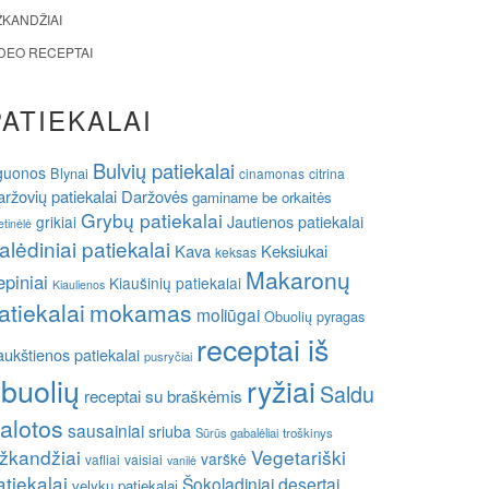
ŽKANDŽIAI
IDEO RECEPTAI
PATIEKALAI
Bulvių patiekalai
guonos
Blynai
cinamonas
citrina
ržovių patiekalai
Daržovės
gaminame be orkaitės
Grybų patiekalai
grikiai
Jautienos patiekalai
etinėlė
alėdiniai patiekalai
Kava
Keksiukai
keksas
Makaronų
epiniai
Kiaušinių patiekalai
Kiaulienos
atiekalai
mokamas
moliūgai
Obuolių pyragas
receptai iš
ukštienos patiekalai
pusryčiai
buolių
ryžiai
Saldu
receptai su braškėmis
alotos
sausainiai
sriuba
Sūrūs gabalėliai
troškinys
žkandžiai
Vegetariški
varškė
vafliai
vaisiai
vanilė
atiekalai
Šokoladiniai desertai
velykų patiekalai