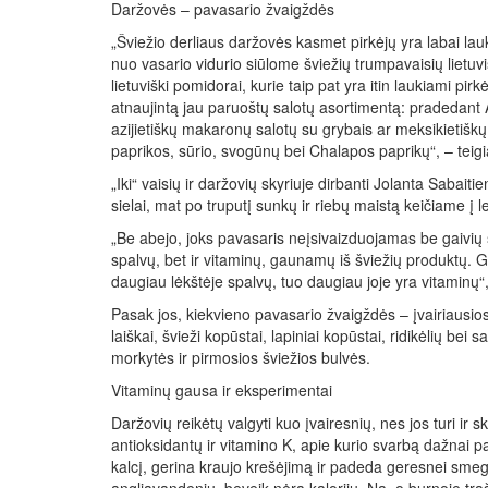
Daržovės – pavasario žvaigždės
„Šviežio derliaus daržovės kasmet pirkėjų yra labai lau
nuo vasario vidurio siūlome šviežių trumpavaisių lietuv
lietuviški pomidorai, kurie taip pat yra itin laukiami pir
atnaujintą jau paruoštų salotų asortimentą: pradedant A
azijietiškų makaronų salotų su grybais ar meksikietišk
paprikos, sūrio, svogūnų bei Chalapos paprikų“, – teigi
„Iki“ vaisių ir daržovių skyriuje dirbanti Jolanta Sabait
sielai, mat po truputį sunkų ir riebų maistą keičiame į 
„Be abejo, joks pavasaris neįsivaizduojamas be gaivių 
spalvų, bet ir vitaminų, gaunamų iš šviežių produktų. G
daugiau lėkštėje spalvų, tuo daugiau joje yra vitaminų“
Pasak jos, kiekvieno pavasario žvaigždės – įvairiausios 
laiškai, švieži kopūstai, lapiniai kopūstai, ridikėlių be
morkytės ir pirmosios šviežios bulvės.
Vitaminų gausa ir eksperimentai
Daržovių reikėtų valgyti kuo įvairesnių, nes jos turi ir 
antioksidantų ir vitamino K, apie kurio svarbą dažnai p
kalcį, gerina kraujo krešėjimą ir padeda geresnei smege