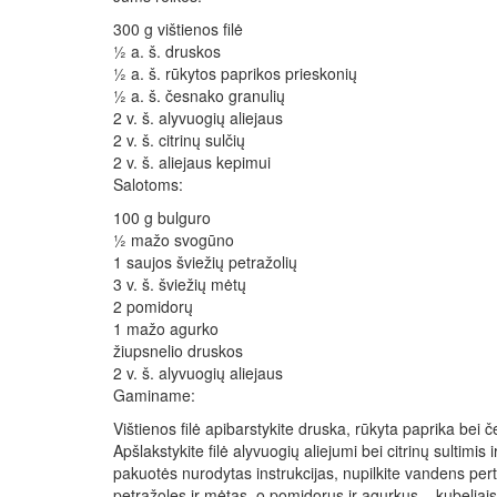
300 g vištienos filė
½ a. š. druskos
½ a. š. rūkytos paprikos prieskonių
½ a. š. česnako granulių
2 v. š. alyvuogių aliejaus
2 v. š. citrinų sulčių
2 v. š. aliejaus kepimui
Salotoms:
100 g bulguro
½ mažo svogūno
1 saujos šviežių petražolių
3 v. š. šviežių mėtų
2 pomidorų
1 mažo agurko
žiupsnelio druskos
2 v. š. alyvuogių aliejaus
Gaminame:
Vištienos filė apibarstykite druska, rūkyta paprika bei 
Apšlakstykite filė alyvuogių aliejumi bei citrinų sultimis
pakuotės nurodytas instrukcijas, nupilkite vandens perte
petražoles ir mėtas, o pomidorus ir agurkus – kubeliais