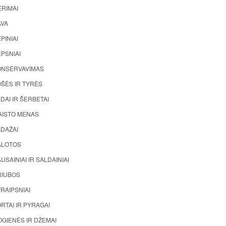
ĖRIMAI
AVA
PINIAI
PSNIAI
ONSERVAVIMAS
ŠĖS IR TYRĖS
DAI IR ŠERBETAI
AISTO MENAS
ADAŽAI
ALOTOS
USAINIAI IR SALDAINIAI
RIUBOS
RAIPSNIAI
RTAI IR PYRAGAI
GIENĖS IR DŽEMAI