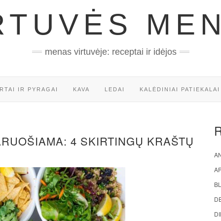
RTUVĖS ME
menas virtuvėje: receptai ir idėjos
RTAI IR PYRAGAI
KAVA
LEDAI
KALĖDINIAI PATIEKALAI
PARUOŠIAMA: 4 SKIRTINGŲ KRAŠTŲ
AN
A
BL
D
DI