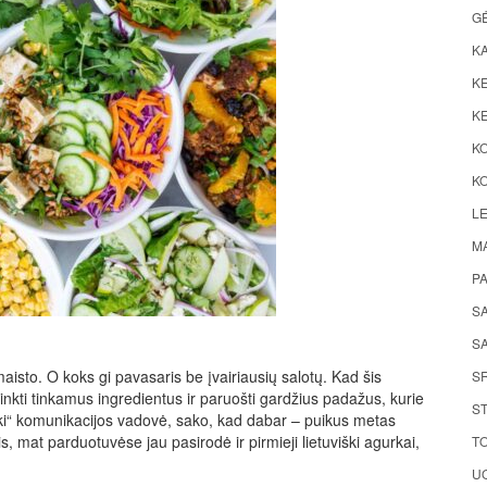
G
K
KE
KE
K
KO
LE
M
P
S
SA
aisto. O koks gi pavasaris be įvairiausių salotų. Kad šis
S
rinkti tinkamus ingredientus ir paruošti gardžius padažus, kurie
ST
ki“ komunikacijos vadovė, sako, kad dabar – puikus metas
 mat parduotuvėse jau pasirodė ir pirmieji lietuviški agurkai,
TO
UO