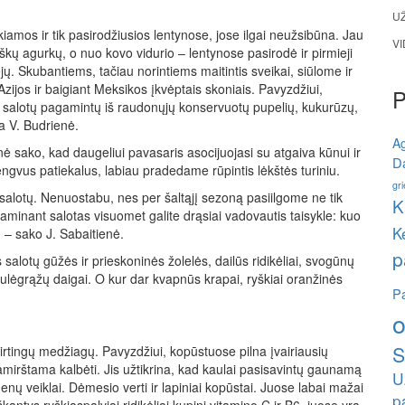
U
kiamos ir tik pasirodžiusios lentynose, jose ilgai neužsibūna. Jau
V
iškų agurkų, o nuo kovo vidurio – lentynose pasirodė ir pirmieji
kėjų. Skubantiems, tačiau norintiems maitintis sveikai, siūlome ir
zijos ir baigiant Meksikos įkvėptais skoniais. Pavyzdžiui,
ų salotų pagamintų iš raudonųjų konservuotų pupelių, kukurūzų,
a V. Budrienė.
A
ienė sako, kad daugeliui pavasaris asocijuojasi su atgaiva kūnui ir
Da
lengvus patiekalus, labiau pradedame rūpintis lėkštės turiniu.
gri
salotų. Nenuostabu, nes per šaltąjį sezoną pasiilgome ne tik
K
aminant salotas visuomet galite drąsiai vadovautis taisykle: kuo
K
, – sako J. Sabaitienė.
p
salotų gūžės ir prieskoninės žolelės, dailūs ridikėliai, svogūnų
i saulėgrąžų daigai. O kur dar kvapnūs krapai, ryškiai oranžinės
Pa
o
S
skirtingų medžiagų. Pavyzdžiui, kopūstuose pilna įvairiausių
amirštama kalbėti. Jis užtikrina, kad kaulai pasisavintų gaunamą
U
nų veiklai. Dėmesio verti ir lapiniai kopūstai. Juose labai mažai
p