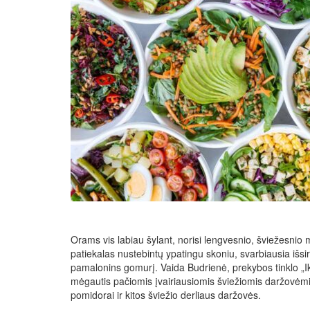
Orams vis labiau šylant, norisi lengvesnio, šviežesnio m
patiekalas nustebintų ypatingu skoniu, svarbiausia išsi
pamalonins gomurį. Vaida Budrienė, prekybos tinklo „I
mėgautis pačiomis įvairiausiomis šviežiomis daržovėmis,
pomidorai ir kitos šviežio derliaus daržovės.