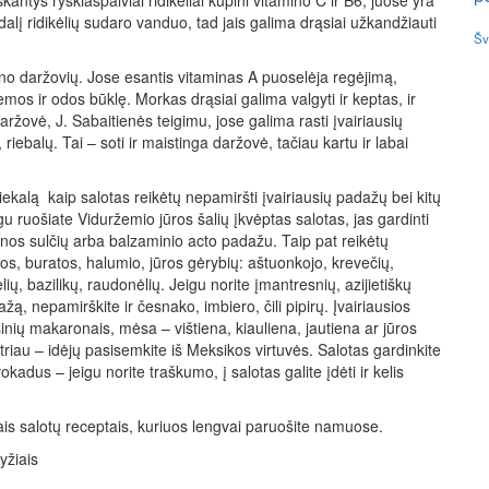
antys ryškiaspalviai ridikėliai kupini vitamino C ir B6, juose yra
 dalį ridikėlių sudaro vanduo, tad jais galima drąsiai užkandžiauti
Šv
no daržovių. Jose esantis vitaminas A puoselėja regėjimą,
mos ir odos būklę. Morkas drąsiai galima valgyti ir keptas, ir
daržovė, J. Sabaitienės teigimu, jose galima rasti įvairiausių
iebalų. Tai – soti ir maistinga daržovė, tačiau kartu ir labai
ekalą kaip salotas reikėtų nepamiršti įvairiausių padažų bei kitų
gu ruošiate Viduržemio jūros šalių įkvėptas salotas, jas gardinti
inos sulčių arba balzaminio acto padažu. Taip pat reikėtų
los, buratos, halumio, jūros gėrybių: aštuonkojo, krevečių,
lių, bazilikų, raudonėlių. Jeigu norite įmantresnių, azijietiškų
ą, nepamirškite ir česnako, imbiero, čili pipirų. Įvairiausios
nių makaronais, mėsa – vištiena, kiauliena, jautiena ar jūros
riau – idėjų pasisemkite iš Meksikos virtuvės. Salotas gardinkite
adus – jeigu norite traškumo, į salotas galite įdėti ir kelis
ptais salotų receptais, kuriuos lengvai paruošite namuose.
ryžiais