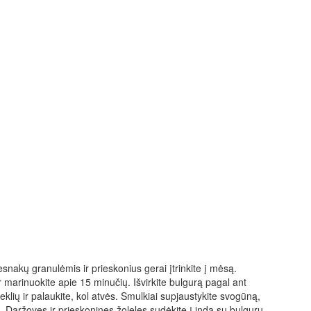
česnakų granulėmis ir prieskonius gerai įtrinkite į mėsą.
 ir marinuokite apie 15 minučių. Išvirkite bulgurą pagal ant
klių ir palaukite, kol atvės. Smulkiai supjaustykite svogūną,
. Daržoves ir prieskonines žoleles sudėkite į indą su bulguru,