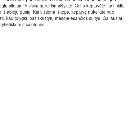
gių aliejumi ir viską gerai išmaišykite. Grilio keptuvėje įkaitinkite
e iš abiejų pusių. Kai vištiena iškeps, keptuvę nukelkite nuo
vėti, kad tolygiai pasiskirstytų mėsoje esančios sultys. Galiausiai
 rytietiškomis salotomis.