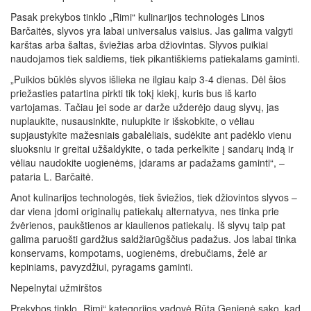
Pasak prekybos tinklo „Rimi“ kulinarijos technologės Linos
Barčaitės, slyvos yra labai universalus vaisius. Jas galima valgyti
karštas arba šaltas, šviežias arba džiovintas. Slyvos puikiai
naudojamos tiek saldiems, tiek pikantiškiems patiekalams gaminti.
„Puikios būklės slyvos išlieka ne ilgiau kaip 3-4 dienas. Dėl šios
priežasties patartina pirkti tik tokį kiekį, kuris bus iš karto
vartojamas. Tačiau jei sode ar darže užderėjo daug slyvų, jas
nuplaukite, nusausinkite, nulupkite ir išskobkite, o vėliau
supjaustykite mažesniais gabalėliais, sudėkite ant padėklo vienu
sluoksniu ir greitai užšaldykite, o tada perkelkite į sandarų indą ir
vėliau naudokite uogienėms, įdarams ar padažams gaminti“, –
pataria L. Barčaitė.
Anot kulinarijos technologės, tiek šviežios, tiek džiovintos slyvos –
dar viena įdomi originalių patiekalų alternatyva, nes tinka prie
žvėrienos, paukštienos ar kiaulienos patiekalų. Iš slyvų taip pat
galima paruošti gardžius saldžiarūgščius padažus. Jos labai tinka
konservams, kompotams, uogienėms, drebučiams, želė ar
kepiniams, pavyzdžiui, pyragams gaminti.
Nepelnytai užmirštos
Prekybos tinklo „Rimi“ kategorijos vadovė Rūta Genienė sako, kad