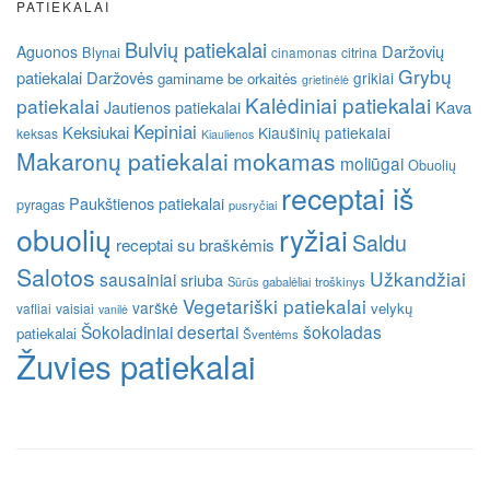
PATIEKALAI
Bulvių patiekalai
Daržovių
Aguonos
Blynai
cinamonas
citrina
Grybų
patiekalai
Daržovės
grikiai
gaminame be orkaitės
grietinėlė
Kalėdiniai patiekalai
patiekalai
Kava
Jautienos patiekalai
Kepiniai
Keksiukai
Kiaušinių patiekalai
keksas
Kiaulienos
Makaronų patiekalai
mokamas
moliūgai
Obuolių
receptai iš
Paukštienos patiekalai
pyragas
pusryčiai
obuolių
ryžiai
Saldu
receptai su braškėmis
Salotos
Užkandžiai
sausainiai
sriuba
Sūrūs gabalėliai
troškinys
Vegetariški patiekalai
varškė
velykų
vafliai
vaisiai
vanilė
Šokoladiniai desertai
šokoladas
patiekalai
Šventėms
Žuvies patiekalai