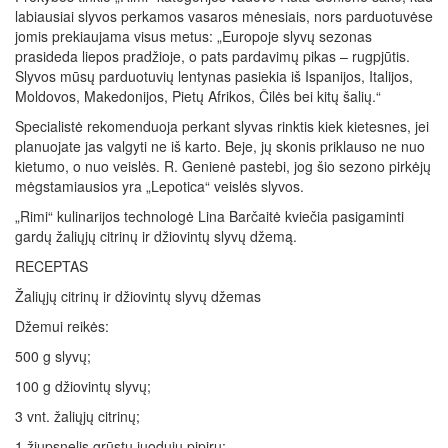
labiausiai slyvos perkamos vasaros mėnesiais, nors parduotuvėse
jomis prekiaujama visus metus: „Europoje slyvų sezonas
prasideda liepos pradžioje, o pats pardavimų pikas – rugpjūtis.
Slyvos mūsų parduotuvių lentynas pasiekia iš Ispanijos, Italijos,
Moldovos, Makedonijos, Pietų Afrikos, Čilės bei kitų šalių.“
Specialistė rekomenduoja perkant slyvas rinktis kiek kietesnes, jei
planuojate jas valgyti ne iš karto. Beje, jų skonis priklauso ne nuo
kietumo, o nuo veislės. R. Genienė pastebi, jog šio sezono pirkėjų
mėgstamiausios yra „Lepotica“ veislės slyvos.
„Rimi“ kulinarijos technologė Lina Barčaitė kviečia pasigaminti
gardų žaliųjų citrinų ir džiovintų slyvų džemą.
RECEPTAS
Žaliųjų citrinų ir džiovintų slyvų džemas
Džemui reikės:
500 g slyvų;
100 g džiovintų slyvų;
3 vnt. žaliųjų citrinų;
1 žiupsnelis grūstų juodųjų pipirų;