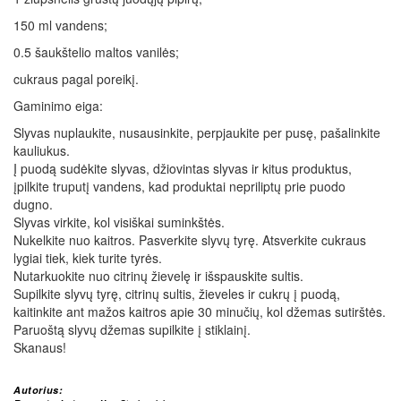
150 ml vandens;
0.5 šaukštelio maltos vanilės;
cukraus pagal poreikį.
Gaminimo eiga:
Slyvas nuplaukite, nusausinkite, perpjaukite per pusę, pašalinkite
kauliukus.
Į puodą sudėkite slyvas, džiovintas slyvas ir kitus produktus,
įpilkite truputį vandens, kad produktai nepriliptų prie puodo
dugno.
Slyvas virkite, kol visiškai suminkštės.
Nukelkite nuo kaitros. Pasverkite slyvų tyrę. Atsverkite cukraus
lygiai tiek, kiek turite tyrės.
Nutarkuokite nuo citrinų žievelę ir išspauskite sultis.
Supilkite slyvų tyrę, citrinų sultis, žieveles ir cukrų į puodą,
kaitinkite ant mažos kaitros apie 30 minučių, kol džemas sutirštės.
Paruoštą slyvų džemas supilkite į stiklainį.
Skanaus!
Autorius: