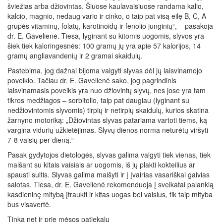
šviežias arba džiovintas. Šiuose kaulavaisiuose randama kalio,
kalcio, magnio, nedaug vario ir cinko, o taip pat visą eilę B, C, A
grupės vitaminų, folatų, karotinoidų ir fenolio junginių“, – pasakoja
dr. E. Gavelienė. Tiesa, lyginant su kitomis uogomis, slyvos yra
šiek tiek kaloringesnės: 100 gramų jų yra apie 57 kalorijos, 14
gramų angliavandenių ir 2 gramai skaidulų.
Pastebima, jog dažnai bijoma valgyti slyvas dėl jų laisvinamojo
poveikio. Tačiau dr. E. Gavelienė sako, jog pagrindinis
laisvinamasis poveikis yra nuo džiovintų slyvų, nes jose yra tam
tikros medžiagos – sorbitolio, taip pat daugiau (lyginant su
nedžiovintomis slyvomis) tirpių ir netirpių skaidulų, kurios skatina
žarnyno motoriką: „Džiovintas slyvas patariama vartoti tiems, ką
vargina vidurių užkietėjimas. Slyvų dienos norma neturėtų viršyti
7-8 vaisių per dieną.“
Pasak gydytojos dietologės, slyvas galima valgyti tiek vienas, tiek
maišant su kitais vaisiais ar uogomis, iš jų plakti kokteilius ar
spausti sultis. Slyvas galima maišyti ir į įvairias vasariškai gaivias
salotas. Tiesa, dr. E. Gavelienė rekomenduoja į sveikatai palankią
kasdieninę mitybą įtraukti ir kitas uogas bei vaisius, tik taip mityba
bus visavertė.
Tinka net ir prie mėsos patiekalų