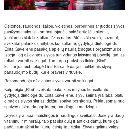
Geltonos, raudonos, žalios, violetinės, purpurinės ar juodos slyvos
pasižymi maloniai kontrastuojančiu saldžiarūgščiu skoniu,
jaučiamos šiek tiek pikantiškos natos. Atėjus šių vaisių sezonui,
sveikatai palankios mitybos konsultantė, gydytoja dietologė dr.
Edita Gavelienė pasakoja apie jų naudą žmogaus organizmui bei
įspėja, jog džiovintos slyvos turi vidurius laisvinantį poveikį, tad jas
reikėtų vartoti saikingai. Tuo tarpu prekybos tinklo „Rimi“
kulinarijos technologė Lina Barčaitė dalijasi netikėtais slyvų
panaudojimo būdų, kurie pravers virtuvėje.
Rekomenduoja džiovintas slyvas vartoti saikingai
Kaip teigia „Rimi“ sveikatai palankios mitybos konsultantė,
gydytoja dietologė dr. Edita Gavelienė, slyvų šeima yra labai plati,
o pačios slyvos skiriasi didžiu, spalva bei skoniu. Priklausomai nuo
spalvos atsiranda papildomų naudingųjų medžiagų.
„Slyvos yra labai maistingos ir naudingos sveikatai. Jose yra daug
vitaminų ir mineralų, taip pat skaidulų ir antioksidantų, kurie gali
padėti sumažinti kai kurių lėtinių ligų riziką. Slyvas galima valgyti