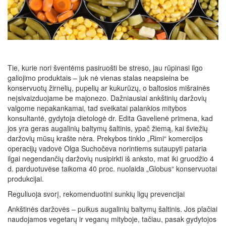
Tie, kurie nori šventėms pasiruošti be streso, jau rūpinasi ilgo
galiojimo produktais – juk nė vienas stalas neapsieina be
konservuotų žirnelių, pupelių ar kukurūzų, o baltosios mišrainės
neįsivaizduojame be majonezo. Dažniausiai ankštinių daržovių
valgome nepakankamai, tad sveikatai palankios mitybos
konsultantė, gydytoja dietologė dr. Edita Gavelienė primena, kad
jos yra geras augalinių baltymų šaltinis, ypač žiemą, kai šviežių
daržovių mūsų krašte nėra. Prekybos tinklo „Rimi“ komercijos
operacijų vadovė Olga Suchočeva norintiems sutaupyti pataria
ilgai negendančių daržovių nusipirkti iš anksto, mat iki gruodžio 4
d. parduotuvėse taikoma 40 proc. nuolaida „Globus“ konservuotai
produkcijai.
Reguliuoja svorį, rekomenduotini sunkių ligų prevencijai
Ankštinės daržovės – puikus augalinių baltymų šaltinis. Jos plačiai
naudojamos vegetarų ir veganų mityboje, tačiau, pasak gydytojos