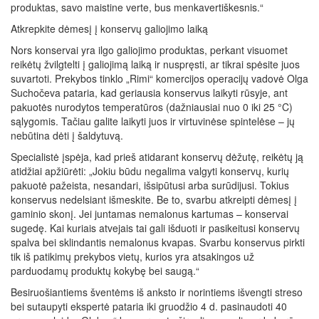
produktas, savo maistine verte, bus menkavertiškesnis.“
Atkrepkite dėmesį į konservų galiojimo laiką
Nors konservai yra ilgo galiojimo produktas, perkant visuomet
reikėtų žvilgtelti į galiojimą laiką ir nuspręsti, ar tikrai spėsite juos
suvartoti. Prekybos tinklo „Rimi“ komercijos operacijų vadovė Olga
Suchočeva pataria, kad geriausia konservus laikyti rūsyje, ant
pakuotės nurodytos temperatūros (dažniausiai nuo 0 iki 25 °C)
sąlygomis. Tačiau galite laikyti juos ir virtuvinėse spintelėse – jų
nebūtina dėti į šaldytuvą.
Specialistė įspėja, kad prieš atidarant konservų dėžutę, reikėtų ją
atidžiai apžiūrėti: „Jokiu būdu negalima valgyti konservų, kurių
pakuotė pažeista, nesandari, išsipūtusi arba surūdijusi. Tokius
konservus nedelsiant išmeskite. Be to, svarbu atkreipti dėmesį į
gaminio skonį. Jei juntamas nemalonus kartumas – konservai
sugedę. Kai kuriais atvejais tai gali išduoti ir pasikeitusi konservų
spalva bei sklindantis nemalonus kvapas. Svarbu konservus pirkti
tik iš patikimų prekybos vietų, kurios yra atsakingos už
parduodamų produktų kokybę bei saugą.“
Besiruošiantiems šventėms iš anksto ir norintiems išvengti streso
bei sutaupyti ekspertė pataria iki gruodžio 4 d. pasinaudoti 40