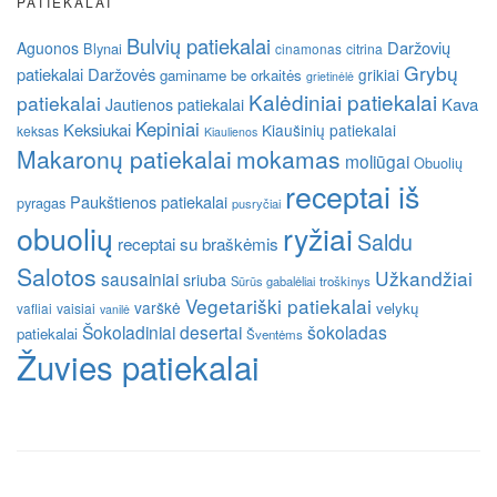
PATIEKALAI
Bulvių patiekalai
Daržovių
Aguonos
Blynai
cinamonas
citrina
Grybų
patiekalai
Daržovės
grikiai
gaminame be orkaitės
grietinėlė
Kalėdiniai patiekalai
patiekalai
Kava
Jautienos patiekalai
Kepiniai
Keksiukai
Kiaušinių patiekalai
keksas
Kiaulienos
Makaronų patiekalai
mokamas
moliūgai
Obuolių
receptai iš
Paukštienos patiekalai
pyragas
pusryčiai
obuolių
ryžiai
Saldu
receptai su braškėmis
Salotos
Užkandžiai
sausainiai
sriuba
Sūrūs gabalėliai
troškinys
Vegetariški patiekalai
varškė
velykų
vafliai
vaisiai
vanilė
Šokoladiniai desertai
šokoladas
patiekalai
Šventėms
Žuvies patiekalai