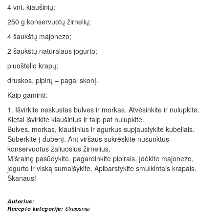
4 vnt. kiaušinių;
250 g konservuotų žirnelių;
4 šaukštų majonezo;
2 šaukštų natūralaus jogurto;
pluoštelio krapų;
druskos, pipirų – pagal skonį.
Kaip gaminti:
1. Išvirkite neskustas bulves ir morkas. Atvėsinkite ir nulupkite.
Kietai išvirkite kiaušinius ir taip pat nulupkite.
Bulves, morkas, kiaušinius ir agurkus supjaustykite kubeliais.
Suberkite į dubenį. Ant viršaus sukrėskite nusunktus
konservuotus žaliuosius žirnelius.
Mišrainę pasūdykite, pagardinkite pipirais, įdėkite majonezo,
jogurto ir viską sumaišykite. Apibarstykite smulkintais krapais.
Skanaus!
Autorius:
Recepto kategorija:
Straipsniai