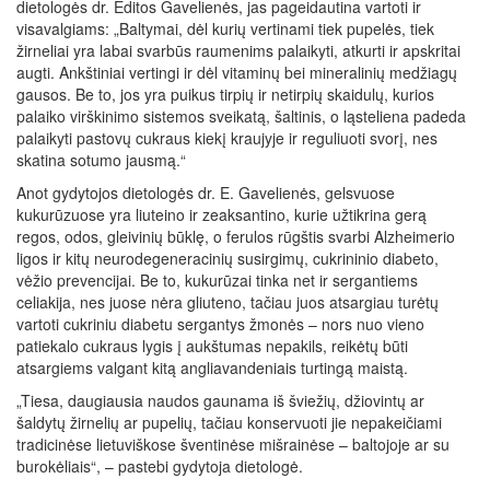
dietologės dr. Editos Gavelienės, jas pageidautina vartoti ir
visavalgiams: „Baltymai, dėl kurių vertinami tiek pupelės, tiek
žirneliai yra labai svarbūs raumenims palaikyti, atkurti ir apskritai
augti. Ankštiniai vertingi ir dėl vitaminų bei mineralinių medžiagų
gausos. Be to, jos yra puikus tirpių ir netirpių skaidulų, kurios
palaiko virškinimo sistemos sveikatą, šaltinis, o ląsteliena padeda
palaikyti pastovų cukraus kiekį kraujyje ir reguliuoti svorį, nes
skatina sotumo jausmą.“
Anot gydytojos dietologės dr. E. Gavelienės, gelsvuose
kukurūzuose yra liuteino ir zeaksantino, kurie užtikrina gerą
regos, odos, gleivinių būklę, o ferulos rūgštis svarbi Alzheimerio
ligos ir kitų neurodegeneracinių susirgimų, cukrininio diabeto,
vėžio prevencijai. Be to, kukurūzai tinka net ir sergantiems
celiakija, nes juose nėra gliuteno, tačiau juos atsargiau turėtų
vartoti cukriniu diabetu sergantys žmonės – nors nuo vieno
patiekalo cukraus lygis į aukštumas nepakils, reikėtų būti
atsargiems valgant kitą angliavandeniais turtingą maistą.
„Tiesa, daugiausia naudos gaunama iš šviežių, džiovintų ar
šaldytų žirnelių ar pupelių, tačiau konservuoti jie nepakeičiami
tradicinėse lietuviškose šventinėse mišrainėse – baltojoje ar su
burokėliais“, – pastebi gydytoja dietologė.