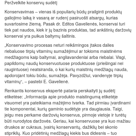
Peržvelkite konservų sudėtį
Konservavimas – vienas iš populiarių būdų prailginti produktų
galiojimo laiką ir vasarą ar rudenį pasiruošti atsargų, kurias
suvartosime žiemą. Pasak dr. Editos Gavelienės, konservai turi
tiek pat naudos, kiek ir jų bazinis produktas, tad ankštinių daržovių
konservai yra puikus baltymų šaltinis.
„Konservavimo procesas neturi reikšmingos įtakos dalies
riebaluose tirpių vitaminų sumažėjimui ar tokioms maistinėms
medžiagoms kaip baltymai, angliavandeniai arba riebalai. Visgi,
papildomų naudų konservuotuose produktuose (priešingai nei
raugintuose) neatsiranda, o kai kurių maistinių medžiagų nauda,
apdorojant tokiu būdu, sumažėja. Pavyzdžiui, vandenyje tirpių
vitaminų“, – pastebi E. Gavelienė.
Renkantis konservus ekspertė pataria perskaityti jų sudėtį
etiketėse: „Informacija apie produkto maistingumą etiketėje
visuomet yra pateikiama mažėjimo tvarka. Tad pirmiau įvardinami
tie komponentai, kurių gaminio sudėtyje yra daugiausia. Taigi,
jeigu mes perkame daržovių konservus, pirmoje vietoje ir turėtų
būti nurodytos daržovės. Geriau, kai konservuose yra kuo mažiau
druskos ar cukraus, įvairių konservantų, dažiklių bei skonio
stipriklių. Kuo pridėtinių medžiagų kiekis bus didesnis – tuo