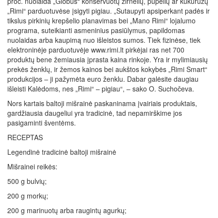
proc. nuolaida „Globus“ konservuotų žirnelių, pupelių ar kukurūzų
„Rimi“ parduotuvėse įsigyti pigiau. „Sutaupyti apsiperkant padės ir
tikslus pirkinių krepšelio planavimas bei „Mano Rimi“ lojalumo
programa, suteikianti asmeninius pasiūlymus, papildomas
nuolaidas arba kaupimą nuo išleistos sumos. Tiek fizinėse, tiek
elektroninėje parduotuvėje www.rimi.lt pirkėjai ras net 700
produktų bene žemiausia įprasta kaina rinkoje. Yra ir mylimiausių
prekės ženklų, ir žemos kainos bei aukštos kokybės „Rimi Smart“
produkcijos – ji pažymėta euro ženklu. Dabar galėsite daugiau
išleisti Kalėdoms, nes „Rimi“ – pigiau“, – sako O. Suchočeva.
Nors kartais baltoji mišrainė paskaninama įvairiais produktais,
gardžiausia daugeliui yra tradicinė, tad nepamirškime jos
pasigaminti šventėms.
RECEPTAS
Legendinė tradicinė baltoji mišrainė
Mišrainei reikės:
500 g bulvių;
200 g morkų;
200 g marinuotų arba raugintų agurkų;