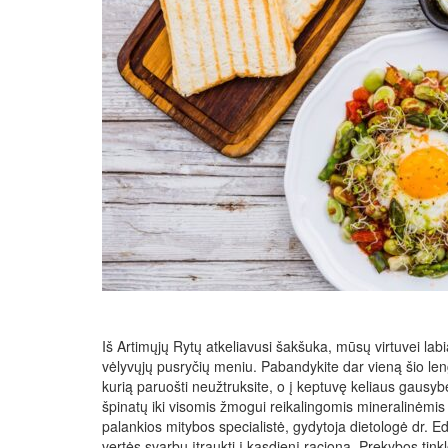
Iš Artimųjų Rytų atkeliavusi šakšuka, mūsų virtuvei labia
vėlyvųjų pusryčių meniu. Pabandykite dar vieną šio le
kurią paruošti neužtruksite, o į keptuvę keliaus gausyb
špinatų iki visomis žmogui reikalingomis mineralinėmis
palankios mitybos specialistė, gydytoja dietologė dr. E
vertės svarbu įtraukti į kasdienį racioną. Prekybos ti