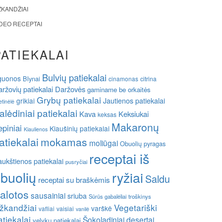
ŽKANDŽIAI
IDEO RECEPTAI
PATIEKALAI
Bulvių patiekalai
guonos
Blynai
cinamonas
citrina
ržovių patiekalai
Daržovės
gaminame be orkaitės
Grybų patiekalai
grikiai
Jautienos patiekalai
etinėlė
alėdiniai patiekalai
Kava
Keksiukai
keksas
Makaronų
epiniai
Kiaušinių patiekalai
Kiaulienos
atiekalai
mokamas
moliūgai
Obuolių pyragas
receptai iš
ukštienos patiekalai
pusryčiai
buolių
ryžiai
Saldu
receptai su braškėmis
alotos
sausainiai
sriuba
Sūrūs gabalėliai
troškinys
žkandžiai
Vegetariški
varškė
vafliai
vaisiai
vanilė
atiekalai
Šokoladiniai desertai
velykų patiekalai