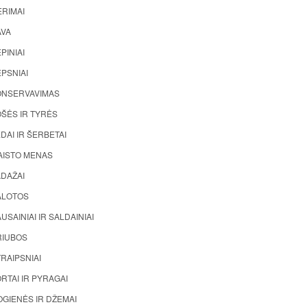
ĖRIMAI
AVA
PINIAI
PSNIAI
ONSERVAVIMAS
ŠĖS IR TYRĖS
DAI IR ŠERBETAI
AISTO MENAS
ADAŽAI
ALOTOS
USAINIAI IR SALDAINIAI
RIUBOS
RAIPSNIAI
RTAI IR PYRAGAI
GIENĖS IR DŽEMAI