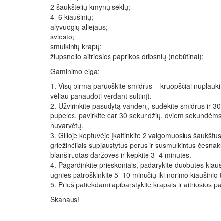
2 šaukštelių kmynų sėklų;
4–6 kiaušinių;
alyvuogių aliejaus;
sviesto;
smulkintų krapų;
žiupsnelio aitriosios paprikos dribsnių (nebūtinai);
Gaminimo eiga:
1. Visų pirma paruoškite smidrus – kruopščiai nuplaukit
vėliau panaudoti verdant sultinį).
2. Užvirinkite pasūdytą vandenį, sudėkite smidrus ir 30 
pupeles, pavirkite dar 30 sekundžių, dviem sekundėms s
nuvarvėtų.
3. Gilioje keptuvėje įkaitinkite 2 valgomuosius šaukštus
griežinėliais supjaustytus porus ir susmulkintus česna
blanširuotas daržoves ir kepkite 3–4 minutes.
4. Pagardinkite prieskoniais, padarykite duobutes kiau
ugnies patroškinkite 5–10 minučių iki norimo kiaušinio t
5. Prieš patiekdami apibarstykite krapais ir aitriosios pa
Skanaus!