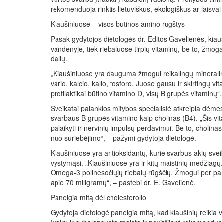
rekomenduoja rinktis lietuviškus, ekologiškus ar laisvai
Kiaušiniuose – visos būtinos amino rūgštys
Pasak gydytojos dietologės dr. Editos Gavelienės, kiau
vandenyje, tiek riebaluose tirpių vitaminų, be to, žmog
dalių.
„Kiaušiniuose yra dauguma žmogui reikalingų mineralin
vario, kalcio, kalio, fosforo. Juose gausu ir skirtingų vi
profilaktikai būtino vitamino D, visų B grupės vitaminų“,
Sveikatai palankios mitybos specialistė atkreipia dėmesį
svarbaus B grupės vitamino kaip cholinas (B4). „Šis vi
palaikyti ir nervinių impulsų perdavimui. Be to, choli
nuo suriebėjimo“, – pažymi gydytoja dietologė.
Kiaušiniuose yra antioksidantų, kurie svarbūs akių sveika
vystymąsi. „Kiaušiniuose yra ir kitų maistinių medžiagų
Omega-3 polinesočiųjų riebalų rūgščių. Žmogui per parą
apie 70 miligramų“, – pastebi dr. E. Gavelienė.
Paneigia mitą dėl cholesterolio
Gydytoja dietologė paneigia mitą, kad kiaušinių reikia 