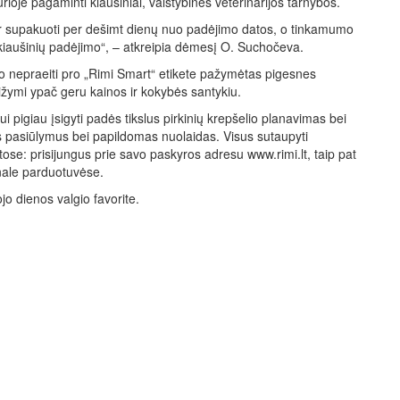
urioje pagaminti kiaušiniai, valstybinės veterinarijos tarnybos.
nti ir supakuoti per dešimt dienų nuo padėjimo datos, o tinkamumo
o kiaušinių padėjimo“, – atkreipia dėmesį O. Suchočeva.
ūlo nepraeiti pro „Rimi Smart“ etikete pažymėtas pigesnes
ižymi ypač geru kainos ir kokybės santykiu.
 pigiau įsigyti padės tikslus pirkinių krepšelio planavimas bei
 pasiūlymus bei papildomas nuolaidas. Visus sutaupyti
ose: prisijungus prie savo paskyros adresu www.rimi.lt, taip pat
nale parduotuvėse.
o dienos valgio favorite.