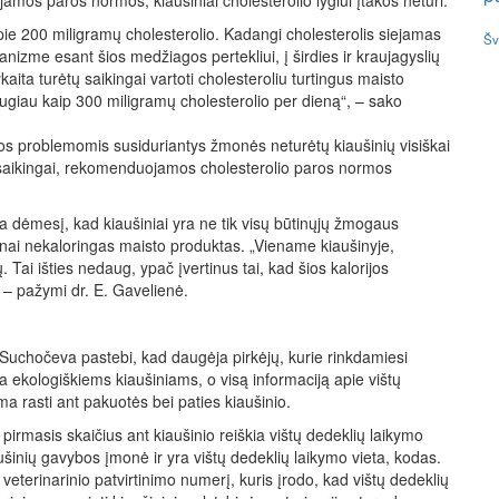
jamos paros normos, kiaušiniai cholesterolio lygiui įtakos neturi.
pie 200 miligramų cholesterolio. Kadangi cholesterolis siejamas
Šv
nizme esant šios medžiagos pertekliui, į širdies ir kraujagyslių
aita turėtų saikingai vartoti cholesteroliu turtingus maisto
ugiau kaip 300 miligramų cholesterolio per dieną“, – sako
tos problemomis susiduriantys žmonės neturėtų kiaušinių visiškai
s saikingai, rekomenduojamos cholesterolio paros normos
ia dėmesį, kad kiaušiniai yra ne tik visų būtinųjų žmogaus
ginai nekaloringas maisto produktas. „Viename kiaušinyje,
 Tai išties nedaug, ypač įvertinus tai, kad šios kalorijos
– pažymi dr. E. Gavelienė.
 Suchočeva pastebi, kad daugėja pirkėjų, kurie rinkdamiesi
ba ekologiškiems kiaušiniams, o visą informaciją apie vištų
ma rasti ant pakuotės bei paties kiaušinio.
 pirmasis skaičius ant kiaušinio reiškia vištų dedeklių laikymo
iaušinių gavybos įmonė ir yra vištų dedeklių laikymo vieta, kodas.
 veterinarinio patvirtinimo numerį, kuris įrodo, kad vištų dedeklių