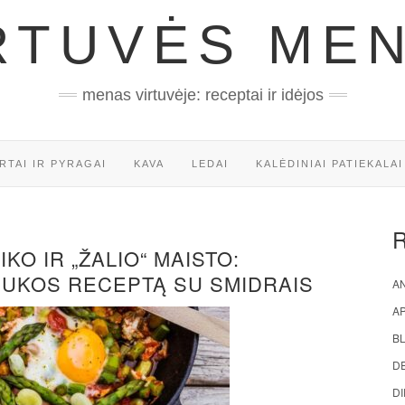
RTUVĖS ME
menas virtuvėje: receptai ir idėjos
RTAI IR PYRAGAI
KAVA
LEDAI
KALĖDINIAI PATIEKALAI
KO IR „ŽALIO“ MAISTO:
ŠUKOS RECEPTĄ SU SMIDRAIS
AN
A
BL
D
DI