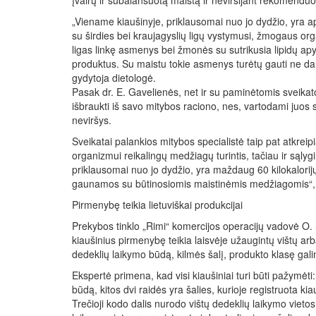
įvairų ir subalansuotą maistą ir neviršijant rekomenduo
„Viename kiaušinyje, priklausomai nuo jo dydžio, yra a
su širdies bei kraujagyslių ligų vystymusi, žmogaus orga
ligas linkę asmenys bei žmonės su sutrikusia lipidų apyk
produktus. Su maistu tokie asmenys turėtų gauti ne da
gydytoja dietologė.
Pasak dr. E. Gavelienės, net ir su paminėtomis sveika
išbraukti iš savo mitybos raciono, nes, vartodami juo
neviršys.
Sveikatai palankios mitybos specialistė taip pat atkreip
organizmui reikalingų medžiagų turintis, tačiau ir sąly
priklausomai nuo jo dydžio, yra maždaug 60 kilokalorijų.
gaunamos su būtinosiomis maistinėmis medžiagomis“, 
Pirmenybę teikia lietuviškai produkcijai
Prekybos tinklo „Rimi“ komercijos operacijų vadovė O.
kiaušinius pirmenybę teikia laisvėje užaugintų vištų ar
dedeklių laikymo būdą, kilmės šalį, produkto klasę gali
Ekspertė primena, kad visi kiaušiniai turi būti pažymėti:
būdą, kitos dvi raidės yra šalies, kurioje registruota k
Trečioji kodo dalis nurodo vištų dedeklių laikymo vietos