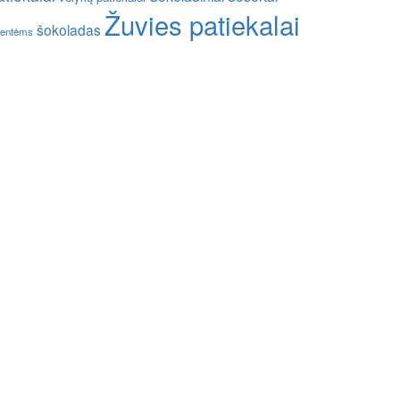
Žuvies patiekalai
šokoladas
entėms