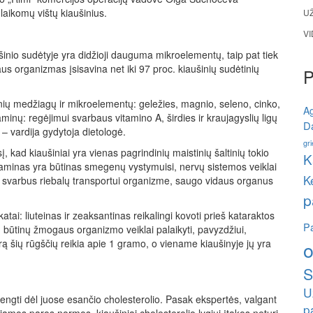
 laikomų vištų kiaušinius.
U
V
šinio sudėtyje yra didžioji dauguma mikroelementų, taip pat tiek
aus organizmas įsisavina net iki 97 proc. kiaušinių sudėtinių
ių medžiagų ir mikroelementų: geležies, magnio, seleno, cinko,
A
taminų: regėjimui svarbaus vitamino A, širdies ir kraujagyslių ligų
Da
 – vardija gydytoja dietologė.
gri
, kad kiaušiniai yra vienas pagrindinių maistinių šaltinių tokio
K
taminas yra būtinas smegenų vystymuisi, nervų sistemos veiklai
K
nas svarbus riebalų transportui organizme, saugo vidaus organus
p
tai: liuteinas ir zeaksantinas reikalingi kovoti prieš kataraktos
Pa
, būtinų žmogaus organizmo veiklai palaikyti, pavyzdžiui,
 šių rūgščių reikia apie 1 gramo, o viename kiaušinyje jų yra
o
S
U
vengti dėl juose esančio cholesterolio. Pasak ekspertės, valgant
p