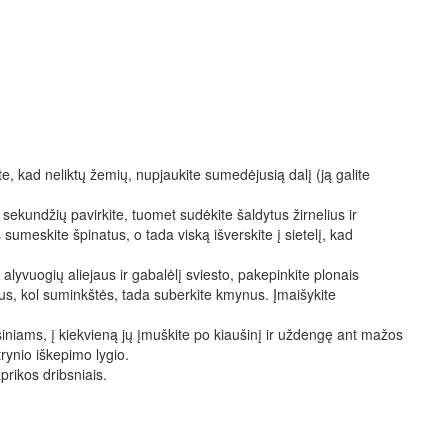
e, kad neliktų žemių, nupjaukite sumedėjusią dalį (ją galite
sekundžių pavirkite, tuomet sudėkite šaldytus žirnelius ir
umeskite špinatus, o tada viską išverskite į sietelį, kad
 alyvuogių aliejaus ir gabalėlį sviesto, pakepinkite plonais
kus, kol suminkštės, tada suberkite kmynus. Įmaišykite
šiniams, į kiekvieną jų įmuškite po kiaušinį ir uždengę ant mažos
rynio iškepimo lygio.
prikos dribsniais.