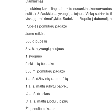
Gaminimas:
Į elektrinę kokteilinę suberkite nusunktas konservuotas
sultis ir 3 šaukštus alyvuogių aliejaus. Viską sutrinkite 
viską gerai išmaišykite. Sudėkite užtepėlę į dubenėlį, a
Pupelės pomidorų padaže
Jums reikės:
500 g pupelių
3 v. š. alyvuogių aliejaus
1 svogūno
2 skiltelių česnako
350 ml pomidorų padažo
1 a. š. džiovintų raudonėlių
1 a. š. maltų rūkytų paprikų
½ a. š. druskos
¼ a. š. maltų juodųjų pipirų
Žiupsnelio cukraus