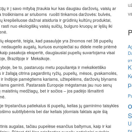
U
ijų ir į savo mitybą įtraukia kur kas daugiau daržovių, vaisių ar
a troškiniams ar sriuboms ruošti tinkamos daržovės: bulvės,
V
jų krepšeliuose dažnai atsiduria ir grūdinių kultūrų produktai,
rasti nuo ekologiškų vaisių sulčių, bulguro kruopų ar lęšių iki
enė.
ovių ekspertė, teigia, kad pasaulyje yra žinomos net 38 pupelių
iš nedaugelio augalų, kuriuos europiečiai su didele meile priėmė
A
kaip pasakoja ekspertė, daugiausiai pupelių suvartojama visai
Da
e, Brazilijoje ir Meksikoje.
gri
K
boje, be to, pastaruoju metu populiarėja ir meksikietiško
 ir žaliąją citrina pagardintų ryžių, pupelių, mėsos, gvakamolės,
K
ka ir Indijoje pamėgtiems kariams, užtepėlėms, daržovių blynams
p
škiniams gaminti. Pastarasis Europoje mėgstamas jau nuo senų
maistinių medžiagų, bet ir sočios – jos padėjo išmaitinti
Pa
enė.
o
je tirpstančius patiekalus iš pupelių, kelias jų gaminimo taisykles
uošimo subtilybėmis bei dar keliais įdomiais faktais apie šią
S
U
inis augalas, tačiau pupelėse esančius baltymus, kaip ir kai
p