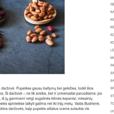
G
K
KE
KE
K
KO
LE
M
P
S
SA
 daržovė. Pupelėse gausu baltymų bei geležies, todėl šios
S
. Ši daržovė – ne tik sveika, bet ir universaliai paruošiama: jos
ST
s, iš jų gaminami netgi augalinės kilmės kepsniai, mėsainių
eles spintelėse laikyti galima net iki trijų metų. Vaida Budrienė,
TO
tokios daržovės, kaip pupelės atšalus orams sulaukia vis
UO