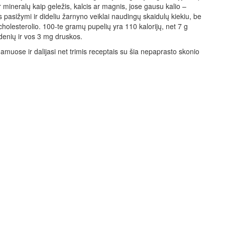
mineralų kaip geležis, kalcis ar magnis, jose gausu kalio –
pasižymi ir dideliu žarnyno veiklai naudingų skaidulų kiekiu, be
cholesterolio. 100-te gramų pupelių yra 110 kalorijų, net 7 g
ndenių ir vos 3 mg druskos.
namuose ir dalijasi net trimis receptais su šia nepaprasto skonio