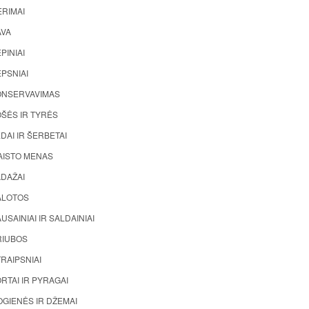
ĖRIMAI
AVA
PINIAI
PSNIAI
ONSERVAVIMAS
ŠĖS IR TYRĖS
DAI IR ŠERBETAI
AISTO MENAS
ADAŽAI
ALOTOS
USAINIAI IR SALDAINIAI
RIUBOS
RAIPSNIAI
RTAI IR PYRAGAI
GIENĖS IR DŽEMAI