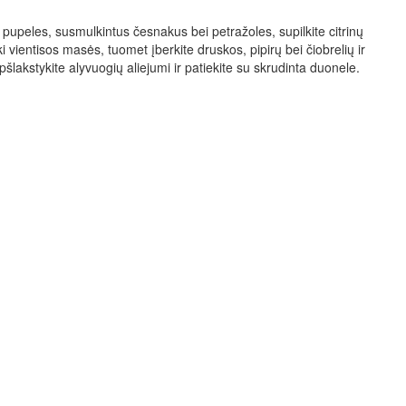
 pupeles, susmulkintus česnakus bei petražoles, supilkite citrinų
iki vientisos masės, tuomet įberkite druskos, pipirų bei čiobrelių ir
pšlakstykite alyvuogių aliejumi ir patiekite su skrudinta duonele.