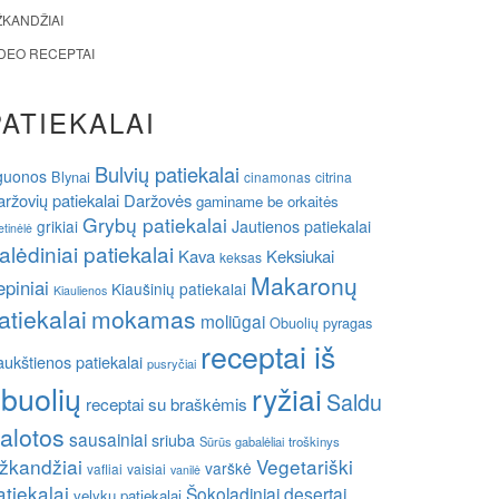
ŽKANDŽIAI
IDEO RECEPTAI
PATIEKALAI
Bulvių patiekalai
guonos
Blynai
cinamonas
citrina
ržovių patiekalai
Daržovės
gaminame be orkaitės
Grybų patiekalai
grikiai
Jautienos patiekalai
etinėlė
alėdiniai patiekalai
Kava
Keksiukai
keksas
Makaronų
epiniai
Kiaušinių patiekalai
Kiaulienos
atiekalai
mokamas
moliūgai
Obuolių pyragas
receptai iš
ukštienos patiekalai
pusryčiai
buolių
ryžiai
Saldu
receptai su braškėmis
alotos
sausainiai
sriuba
Sūrūs gabalėliai
troškinys
žkandžiai
Vegetariški
varškė
vafliai
vaisiai
vanilė
atiekalai
Šokoladiniai desertai
velykų patiekalai