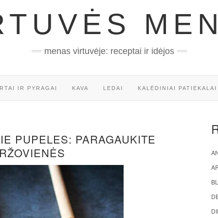
RTUVĖS ME
menas virtuvėje: receptai ir idėjos
RTAI IR PYRAGAI
KAVA
LEDAI
KALĖDINIAI PATIEKALAI
APIE PUPELES: PARAGAUKITE
ARŽOVIENĖS
AN
A
BL
D
DI