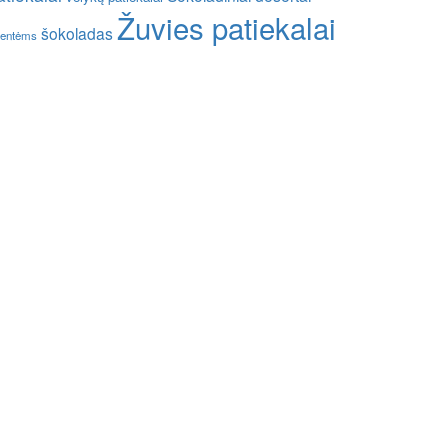
Žuvies patiekalai
šokoladas
entėms