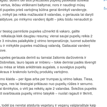
giau. Būtent dėl šios priežasties pupelių patiekalai suteikia
ta vertus, lėčiau virškinami baltymai, nors ir naudingi mūsų
Šv
ėl pupeles prieš vartojimą būtina gerai išmirkyti vandenyje.
 mirkyti jas reikia mažiausiai 8 valandas, o geriausia tai daryti
ldytuve, po mirkymo vandenį išpilti – jokiu būdu nenaudoti jo
ar tiesiog pamiršote pupeles užmerkti iš vakaro, galite
eikalauja kiek daugiau resursų: vienai saujai pupelių reikia 2
pie 3 minutes palaikykite jį virimo temperatūroje, tuomet suberkite
iu ir mirkykite pupeles maždaug valandą. Galiausiai vandenį
rove.
pupeles geriausia derinti su tamsiai žaliomis daržovėmis ir
iobreliais, lauro lapais ar imbieru – tokie deriniai padės išvengti
 mėsa ar kitais ankštiniais augalais, o suvalgius pupelių
ukraus ir krakmolo turinčių produktų vartojimo.
šimo klaida – per ilgas arba per trumpas jų virimo laikas. Tiesa,
lengva, nes tai tiesiogiai priklauso nuo pupelių rūšies ir senumo.
i išmirkytos, o virti jas reikėtų apie 2 valandas. Šviežios pupelės
svarbiausia pupelių virimo taisyklė – nuolat ragauti ir tikrinti,
todėl jos neretai atsiduria vegetarų ir veganų valgiaraštyje kaip