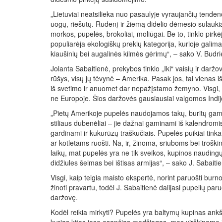
„Lietuviai neatsilieka nuo pasaulyje vyraujančių tendenc
uogų, riešutų. Rudenį ir žiemą didelio dėmesio sulauki
morkos, pupelės, brokoliai, moliūgai. Be to, tinklo pirkė
populiarėja ekologiškų prekių kategorija, kurioje galima 
kiaušinių bei augalinės kilmės gėrimų“, – sako V. Budri
Jolanta Sabaitienė, prekybos tinklo „Iki“ vaisių ir darž
rūšys, visų jų tėvynė – Amerika. Pasak jos, tai vienas 
iš svetimo ir anuomet dar nepažįstamo žemyno. Visgi, 
ne Europoje. Šios daržovės gausiausiai valgomos Indijoj
„Pietų Amerikoje pupelės naudojamos takų, buritų gamy
stiliaus dubenėliai – jie dažnai gaminami iš kalendromis
gardinami ir kukurūzų traškučiais. Pupelės puikiai tin
ar kotletams ruošti. Na, ir, žinoma, sriuboms bei tro
laikų, mat pupelės yra ne tik sveikos, kupinos naudingų 
didžiules šeimas bei ištisas armijas“, – sako J. Sabaiti
Visgi, kaip teigia maisto ekspertė, norint paruošti burno
žinoti pravartu, todėl J. Sabaitienė dalijasi pupelių par
daržovę.
Kodėl reikia mirkyti? Pupelės yra baltymų kupinas ankšt