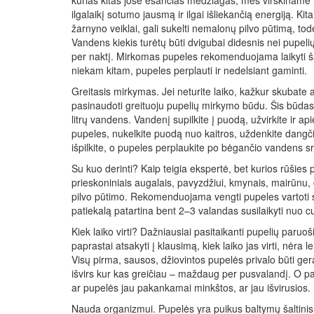
kurias kitas jose esančias medžiagas, mes virškiname il
ilgalaikį sotumo jausmą ir ilgai išliekančią energiją. Ki
žarnyno veiklai, gali sukelti nemalonų pilvo pūtimą, tod
Vandens kiekis turėtų būti dvigubai didesnis nei pupelių,
per naktį. Mirkomas pupeles rekomenduojama laikyti ša
niekam kitam, pupeles perplauti ir nedelsiant gaminti.
Greitasis mirkymas. Jei neturite laiko, kažkur skubate 
pasinaudoti greituoju pupelių mirkymo būdu. Šis būdas r
litrų vandens. Vandenį supilkite į puodą, užvirkite ir a
pupeles, nukelkite puodą nuo kaitros, uždenkite dangč
išpilkite, o pupeles perplaukite po bėgančio vandens s
Su kuo derinti? Kaip teigia ekspertė, bet kurios rūšies 
prieskoniniais augalais, pavyzdžiui, kmynais, mairūnu, č
pilvo pūtimo. Rekomenduojama vengti pupeles vartoti su
patiekalą patartina bent 2–3 valandas susilaikyti nuo c
Kiek laiko virti? Dažniausiai pasitaikanti pupelių paruo
paprastai atsakyti į klausimą, kiek laiko jas virti, nėra 
Visų pirma, sausos, džiovintos pupelės privalo būti gera
išvirs kur kas greičiau – maždaug per pusvalandį. O pati 
ar pupelės jau pakankamai minkštos, ar jau išvirusios.
Nauda organizmui. Pupelės yra puikus baltymų šaltinis, 