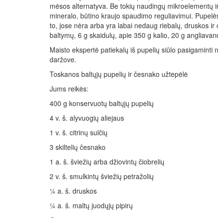
mėsos alternatyva. Be tokių naudingų mikroelementų ir 
mineralo, būtino kraujo spaudimo reguliavimui. Pupelės 
to, jose nėra arba yra labai nedaug riebalų, druskos ir 
baltymų, 6 g skaidulų, apie 350 g kalio, 20 g angliava
Maisto ekspertė patiekalų iš pupelių siūlo pasigaminti 
daržove.
Toskanos baltųjų pupelių ir česnako užtepėlė
Jums reikės:
400 g konservuotų baltųjų pupelių
4 v. š. alyvuogių aliejaus
1 v. š. citrinų sulčių
3 skiltelių česnako
1 a. š. šviežių arba džiovintų čiobrelių
2 v. š. smulkintų šviežių petražolių
¼ a. š. druskos
¼ a. š. maltų juodųjų pipirų