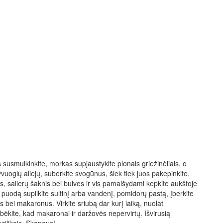
susmulkinkite, morkas supjaustykite plonais griežinėliais, o
lyvuogių aliejų, suberkite svogūnus, šiek tiek juos pakepinkite,
, salierų šaknis bei bulves ir vis pamaišydami kepkite aukštoje
puodą supilkite sultinį arba vandenį, pomidorų pastą, įberkite
es bei makaronus. Virkite sriubą dar kurį laiką, nuolat
tebėkite, kad makaronai ir daržovės nepervirtų. Išvirusią