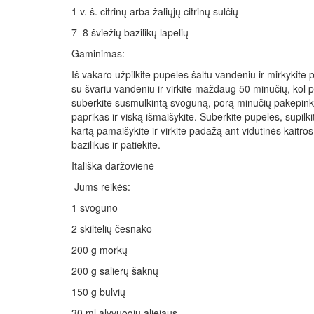
1 v. š. citrinų arba žaliųjų citrinų sulčių
7–8 šviežių bazilikų lapelių
Gaminimas:
Iš vakaro užpilkite pupeles šaltu vandeniu ir mirkykite 
su švariu vandeniu ir virkite maždaug 50 minučių, kol p
suberkite susmulkintą svogūną, porą minučių pakepinki
paprikas ir viską išmaišykite. Suberkite pupeles, supilk
kartą pamaišykite ir virkite padažą ant vidutinės kaitros
bazilikus ir patiekite.
Itališka daržovienė
Jums reikės:
1 svogūno
2 skiltelių česnako
200 g morkų
200 g salierų šaknų
150 g bulvių
30 ml alyvuogių aliejaus