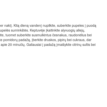
per naktį. Kitą dieną vandenį nupilkite, suberkite pupeles į puodą
upelės suminkštės. Keptuvėje įkaitinkite alyvuogių aliejų,
te, tuomet suberkite susmulkintus česnakus, raudonėlius bei
ite pomidorų padažą, įberkite druskos, pipirų bei cukraus, dar
 apie 20 minučių. Galiausiai į padažą įmaišykite citrinų sultis bei