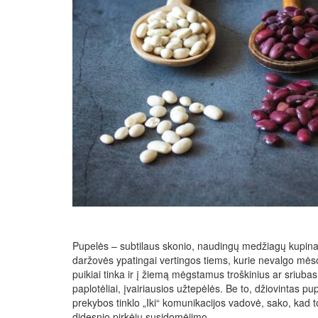
Pupelės – subtilaus skonio, naudingų medžiagų kupina
daržovės ypatingai vertingos tiems, kurie nevalgo mėsos
puikiai tinka ir į žiemą mėgstamus troškinius ar sriuba
paplotėliai, įvairiausios užtepėlės. Be to, džiovintas pup
prekybos tinklo „Iki“ komunikacijos vadovė, sako, kad 
didesnio pirkėjų susidomėjimo.