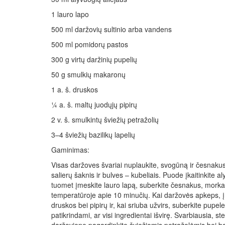
1 lauro lapo
500 ml daržovių sultinio arba vandens
500 ml pomidorų pastos
300 g virtų daržinių pupelių
50 g smulkių makaronų
1 a. š. druskos
¼ a. š. maltų juodųjų pipirų
2 v. š. smulkintų šviežių petražolių
3–4 šviežių bazilikų lapelių
Gaminimas:
Visas daržoves švariai nuplaukite, svogūną ir česnakus 
salierų šaknis ir bulves – kubeliais. Puode įkaitinkite a
tuomet įmeskite lauro lapą, suberkite česnakus, morkas
temperatūroje apie 10 minučių. Kai daržovės apkeps, į 
druskos bei pipirų ir, kai sriuba užvirs, suberkite pupel
patikrindami, ar visi ingredientai išvirę. Svarbiausia, s