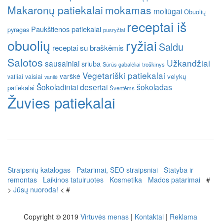
Makaronų patiekalai
mokamas
moliūgai
Obuolių
receptai iš
Paukštienos patiekalai
pyragas
pusryčiai
obuolių
ryžiai
Saldu
receptai su braškėmis
Salotos
Užkandžiai
sausainiai
sriuba
Sūrūs gabalėliai
troškinys
Vegetariški patiekalai
varškė
velykų
vafliai
vaisiai
vanilė
Šokoladiniai desertai
šokoladas
patiekalai
Šventėms
Žuvies patiekalai
Straipsnių katalogas
Patarimai, SEO straipsniai
Statyba ir
remontas
Laikinos tatuiruotes
Kosmetika
Mados patarimai
#
>
Jūsų nuoroda!
< #
Copyright © 2019
Virtuvės menas
|
Kontaktai
|
Reklama