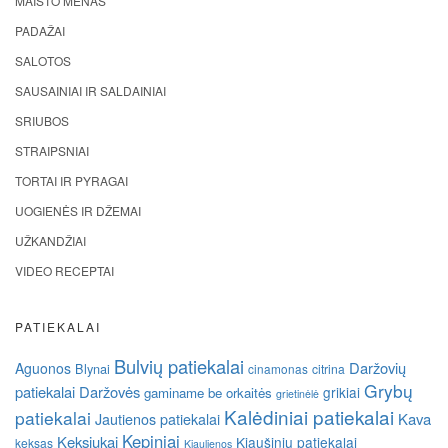
MAISTO MENAS
PADAŽAI
SALOTOS
SAUSAINIAI IR SALDAINIAI
SRIUBOS
STRAIPSNIAI
TORTAI IR PYRAGAI
UOGIENĖS IR DŽEMAI
UŽKANDŽIAI
VIDEO RECEPTAI
PATIEKALAI
Bulvių patiekalai
Daržovių
Aguonos
Blynai
cinamonas
citrina
Grybų
patiekalai
Daržovės
grikiai
gaminame be orkaitės
grietinėlė
Kalėdiniai patiekalai
patiekalai
Kava
Jautienos patiekalai
Kepiniai
Keksiukai
Kiaušinių patiekalai
keksas
Kiaulienos