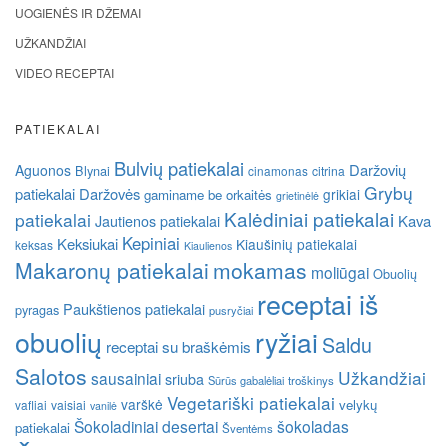
UOGIENĖS IR DŽEMAI
UŽKANDŽIAI
VIDEO RECEPTAI
PATIEKALAI
Bulvių patiekalai
Daržovių
Aguonos
Blynai
cinamonas
citrina
Grybų
patiekalai
Daržovės
grikiai
gaminame be orkaitės
grietinėlė
Kalėdiniai patiekalai
patiekalai
Kava
Jautienos patiekalai
Kepiniai
Keksiukai
Kiaušinių patiekalai
keksas
Kiaulienos
Makaronų patiekalai
mokamas
moliūgai
Obuolių
receptai iš
Paukštienos patiekalai
pyragas
pusryčiai
obuolių
ryžiai
Saldu
receptai su braškėmis
Salotos
Užkandžiai
sausainiai
sriuba
Sūrūs gabalėliai
troškinys
Vegetariški patiekalai
varškė
velykų
vafliai
vaisiai
vanilė
Šokoladiniai desertai
šokoladas
patiekalai
Šventėms