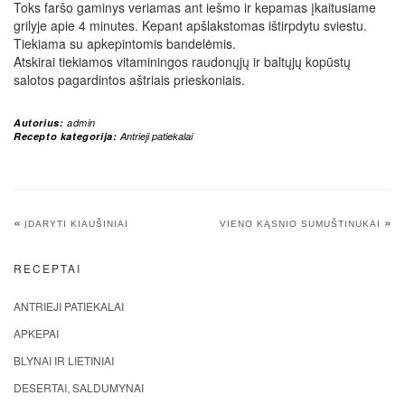
Toks faršo gaminys veriamas ant iešmo ir kepamas įkaitusiame
grilyje apie 4 minutes. Kepant apšlakstomas ištirpdytu sviestu.
Tiekiama su apkepintomis bandelėmis.
Atskirai tiekiamos vitaminingos raudonųjų ir baltųjų kopūstų
salotos pagardintos aštriais prieskoniais.
Autorius:
admin
Recepto kategorija:
Antrieji patiekalai
«
»
ĮDARYTI KIAUŠINIAI
VIENO KĄSNIO SUMUŠTINUKAI
RECEPTAI
ANTRIEJI PATIEKALAI
APKEPAI
BLYNAI IR LIETINIAI
DESERTAI, SALDUMYNAI