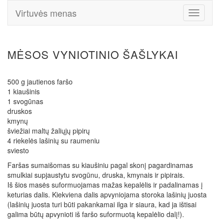
Virtuvės menas
Toggle
Navigati
MĖSOS VYNIOTINIO ŠAŠLYKAI
500 g jautienos faršo
1 kiaušinis
1 svogūnas
druskos
kmynų
šviežiai maltų žaliųjų pipirų
4 riekelės lašinių su raumeniu
sviesto
Faršas sumaišomas su kiaušiniu pagal skonį pagardinamas
smulkiai supjaustytu svogūnu, druska, kmynais ir pipirais.
Iš šios masės suformuojamas mažas kepalėlis ir padalinamas į
keturias dalis. Kiekviena dalis apvyniojama storoka lašinių juosta
(lašinių juosta turi būti pakankamai ilga ir siaura, kad ja ištisai
galima būtų apvynioti iš faršo suformuotą kepalėlio dalį!).