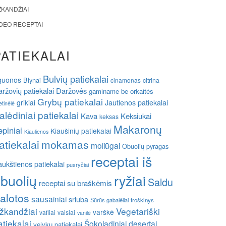
ŽKANDŽIAI
IDEO RECEPTAI
PATIEKALAI
Bulvių patiekalai
guonos
Blynai
cinamonas
citrina
ržovių patiekalai
Daržovės
gaminame be orkaitės
Grybų patiekalai
grikiai
Jautienos patiekalai
etinėlė
alėdiniai patiekalai
Kava
Keksiukai
keksas
Makaronų
epiniai
Kiaušinių patiekalai
Kiaulienos
atiekalai
mokamas
moliūgai
Obuolių pyragas
receptai iš
ukštienos patiekalai
pusryčiai
buolių
ryžiai
Saldu
receptai su braškėmis
alotos
sausainiai
sriuba
Sūrūs gabalėliai
troškinys
žkandžiai
Vegetariški
varškė
vafliai
vaisiai
vanilė
atiekalai
Šokoladiniai desertai
velykų patiekalai