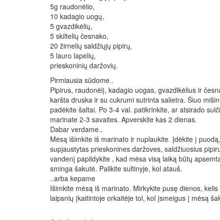
5g raudonėlio,
10 kadagio uogų,
5 gvazdikėlių,
5 skiltelių česnako,
20 žirnelių saldžiųjų pipirų,
5 lauro lapelių,
prieskoninių daržovių.
Pirmiausia sūdome..
Pipirus, raudonėlį, kadagio uogas, gvazdikėlius ir čes
karšta druska ir su cukrumi sutrinta salietra. Šiuo mišin
padėkite šaltai. Po 3-4 val. patikrinkite, ar atsirado sul
marinate 2-3 savaites. Apverskite kas 2 dienas.
Dabar verdame..
Mėsą išimkite iš marinato ir nuplaukite. Įdėkite į puod
supjaustytas prieskonines daržoves, saldžiuosius pipirus
vandenį papildykite , kad mėsa visą laiką būtų apsemta
sminga šakutė. Palikite sultinyje, kol atauš.
..arba kepame
Išimkite mėsą iš marinato. Mirkykite pusę dienos, kelis
laipsnių įkaitintoje orkaitėje tol, kol įsmeigus į mėsą š