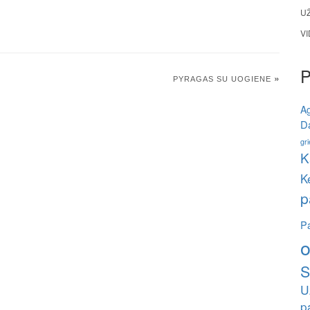
U
V
»
PYRAGAS SU UOGIENE
A
Da
gri
K
K
p
Pa
o
S
U
p