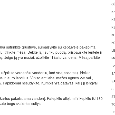
G
K
KE
KE
K
KO
naką sutrinkite grūstuve, sumaišykite su keptuvėje pakepinta
LE
iu įtrinkite mėsą. Dėkite ją į sunkų puodą, prispauskite lentele ir
čių. Jeigu jų yra mažai, užpilkite 1l šalto vandens. Mėsą palikite
M
P
ą, užpilkite verdančiu vandeniu, kad visą apsemtų. Įdėkite
S
 ir lauro lapelius. Virkite ant labai mažos ugnies 2-3 val.,
SA
. Papildomai nesūdykite. Kumpis yra gatavas, kai į jį lengvai
S
ST
 kartus pakeisdama vandenį. Patepkite aliejumi ir kepkite iki 180
akutę bėgs skaidrios sultys.
TO
UO