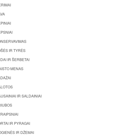
ĖRIMAI
AVA
PINIAI
PSNIAI
ONSERVAVIMAS
ŠĖS IR TYRĖS
DAI IR ŠERBETAI
AISTO MENAS
ADAŽAI
ALOTOS
USAINIAI IR SALDAINIAI
RIUBOS
RAIPSNIAI
RTAI IR PYRAGAI
GIENĖS IR DŽEMAI