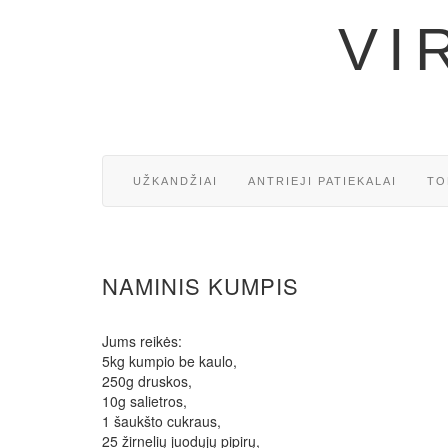
VI
UŽKANDŽIAI
ANTRIEJI PATIEKALAI
TO
NAMINIS KUMPIS
Jums reikės:
5kg kumpio be kaulo,
250g druskos,
10g salietros,
1 šaukšto cukraus,
25 žirnelių juodųjų pipirų,