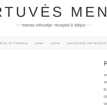
RTUVĖS ME
menas virtuvėje: receptai ir idėjos
RTAI IR PYRAGAI
KAVA
LEDAI
KALĖDINIAI PATIEKALAI
AN
A
BL
D
DI