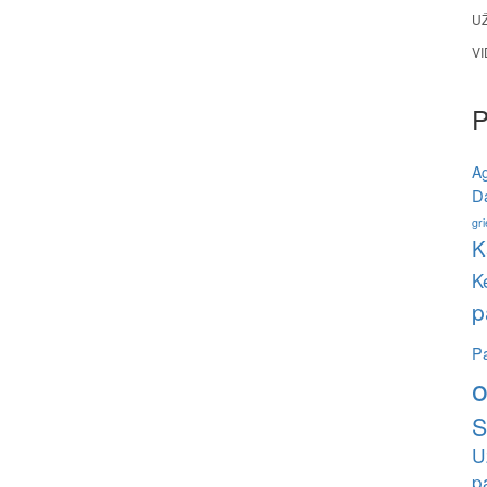
U
V
A
Da
gri
K
K
p
Pa
o
S
U
p