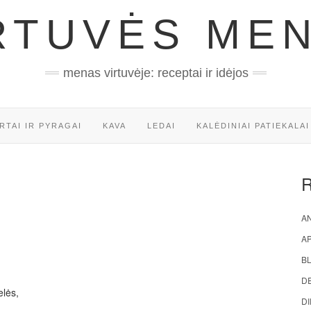
RTUVĖS ME
menas virtuvėje: receptai ir idėjos
RTAI IR PYRAGAI
KAVA
LEDAI
KALĖDINIAI PATIEKALAI
AN
A
BL
D
elės,
DI