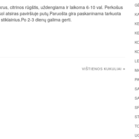
G
s, citrinos rūgštis, uždengiama ir laikoma 6-10 val. Perkošus
kol atsiras paviršiuje putų.Paruošta gira paskaninama tarkuota
K
 stiklainius.Po 2-3 dienų galima gerti.
KE
KE
K
KO
LE
»
VIŠTIENOS KUKULIAI
M
P
S
SA
S
ST
TO
UO