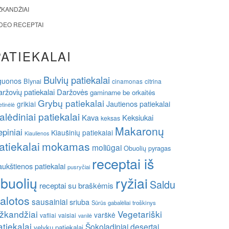
ŽKANDŽIAI
IDEO RECEPTAI
PATIEKALAI
Bulvių patiekalai
guonos
Blynai
cinamonas
citrina
ržovių patiekalai
Daržovės
gaminame be orkaitės
Grybų patiekalai
grikiai
Jautienos patiekalai
etinėlė
alėdiniai patiekalai
Kava
Keksiukai
keksas
Makaronų
epiniai
Kiaušinių patiekalai
Kiaulienos
atiekalai
mokamas
moliūgai
Obuolių pyragas
receptai iš
ukštienos patiekalai
pusryčiai
buolių
ryžiai
Saldu
receptai su braškėmis
alotos
sausainiai
sriuba
Sūrūs gabalėliai
troškinys
žkandžiai
Vegetariški
varškė
vafliai
vaisiai
vanilė
atiekalai
Šokoladiniai desertai
velykų patiekalai