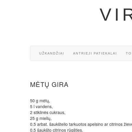
VI
UŽKANDŽIAI
ANTRIEJI PATIEKALAI
TO
MĖTŲ GIRA
50 g mėtų,
5 l vandens,
2 stiklinės cukraus,
25 g mielių,
0.5 arbat. šaukštelio tarkuotos apelsino ar citrinos žiev
0.5 šaukšto citrinos rūgšties.