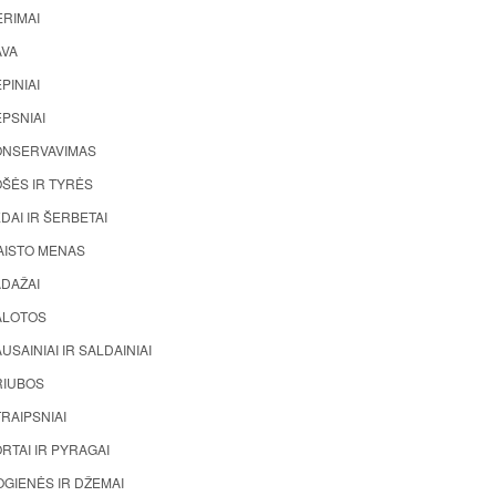
ĖRIMAI
AVA
PINIAI
PSNIAI
ONSERVAVIMAS
ŠĖS IR TYRĖS
DAI IR ŠERBETAI
AISTO MENAS
ADAŽAI
ALOTOS
USAINIAI IR SALDAINIAI
RIUBOS
RAIPSNIAI
RTAI IR PYRAGAI
GIENĖS IR DŽEMAI