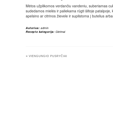
Mėtos užplikomos verdančiu vandeniu, suberiamas cukru
sudedamos mielės ir paliekama rūgti šiltoje patalpoje, 
apelsino ar citrinos žievele ir supilstoma į butelius arba
Autorius:
admin
Recepto kategorija:
Gėrimai
«
VIENGUNGIO PUSRYČIAI