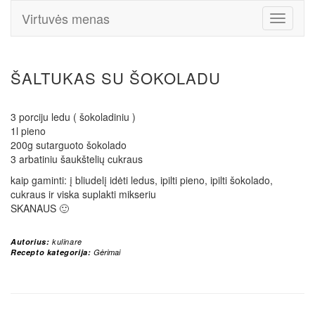
Virtuvės menas
Toggle
Navigati
ŠALTUKAS SU ŠOKOLADU
3 porciju ledu ( šokoladiniu )
1l pieno
200g sutarguoto šokolado
3 arbatiniu šaukštelių cukraus
kaip gaminti: į bliudelį idėti ledus, ipilti pieno, ipilti šokolado,
cukraus ir viska suplakti mikseriu
SKANAUS 🙂
Autorius:
kulinare
Recepto kategorija:
Gėrimai