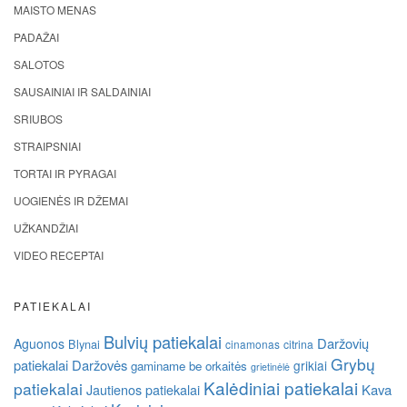
MAISTO MENAS
PADAŽAI
SALOTOS
SAUSAINIAI IR SALDAINIAI
SRIUBOS
STRAIPSNIAI
TORTAI IR PYRAGAI
UOGIENĖS IR DŽEMAI
UŽKANDŽIAI
VIDEO RECEPTAI
PATIEKALAI
Bulvių patiekalai
Daržovių
Aguonos
Blynai
cinamonas
citrina
Grybų
patiekalai
Daržovės
grikiai
gaminame be orkaitės
grietinėlė
Kalėdiniai patiekalai
patiekalai
Kava
Jautienos patiekalai