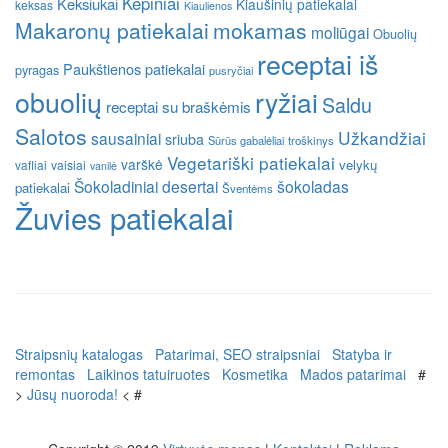
Kepiniai
Keksiukai
Kiaušinių patiekalai
keksas
Kiaulienos
Makaronų patiekalai
mokamas
moliūgai
Obuolių
receptai iš
Paukštienos patiekalai
pyragas
pusryčiai
obuolių
ryžiai
Saldu
receptai su braškėmis
Salotos
Užkandžiai
sausainiai
sriuba
Sūrūs gabalėliai
troškinys
Vegetariški patiekalai
varškė
velykų
vafliai
vaisiai
vanilė
Šokoladiniai desertai
šokoladas
patiekalai
Šventėms
Žuvies patiekalai
Straipsnių katalogas
Patarimai, SEO straipsniai
Statyba ir
remontas
Laikinos tatuiruotes
Kosmetika
Mados patarimai
#
>
Jūsų nuoroda!
< #