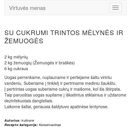
Virtuvės menas
Toggle
Navigati
SU CUKRUMI TRINTOS MĖLYNĖS IR
ŽEMUOGĖS
2 kg mėlynių
2 kg žemuogių (Žemuogės ir braškės)
6 kg cukraus
Uogas perrenkame, nuplauname ir perliejame šaltu virintu
vandeniu. Suberiame į tinklelį ir pertriname mediniu šaukštu.
Į pertrintas uogas suberiame cukrų ir maišome, kol šis ištirpsta.
Taip paruoštas uogas supilame į iškaitintus stiklainius ir uždarome
dezinfekuotais dangteliais.
Laikome šaltai, geriausia šaldytuvo apatinėse lentynose.
Autorius:
kulinare
Recepto kategorija:
Konservavimas