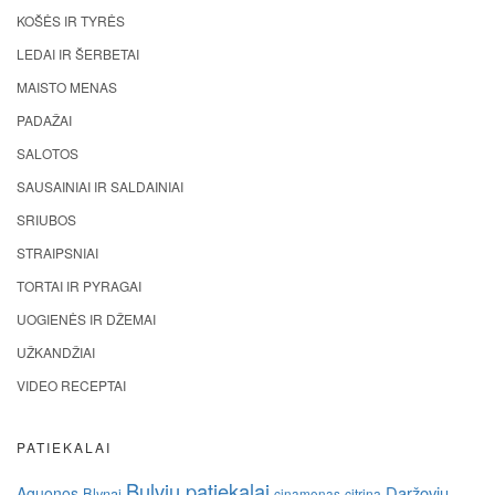
KOŠĖS IR TYRĖS
LEDAI IR ŠERBETAI
MAISTO MENAS
PADAŽAI
SALOTOS
SAUSAINIAI IR SALDAINIAI
SRIUBOS
STRAIPSNIAI
TORTAI IR PYRAGAI
UOGIENĖS IR DŽEMAI
UŽKANDŽIAI
VIDEO RECEPTAI
PATIEKALAI
Bulvių patiekalai
Daržovių
Aguonos
Blynai
cinamonas
citrina