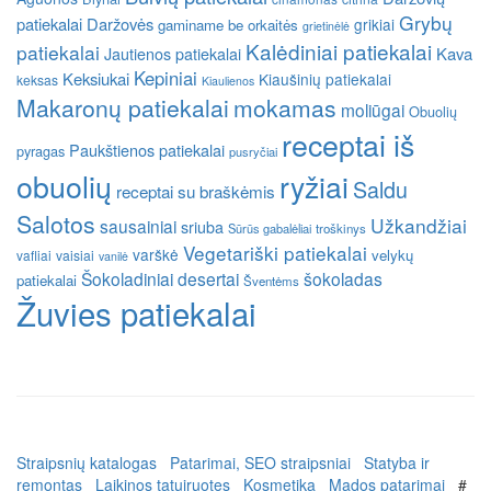
Grybų
patiekalai
Daržovės
grikiai
gaminame be orkaitės
grietinėlė
Kalėdiniai patiekalai
patiekalai
Kava
Jautienos patiekalai
Kepiniai
Keksiukai
Kiaušinių patiekalai
keksas
Kiaulienos
Makaronų patiekalai
mokamas
moliūgai
Obuolių
receptai iš
Paukštienos patiekalai
pyragas
pusryčiai
obuolių
ryžiai
Saldu
receptai su braškėmis
Salotos
Užkandžiai
sausainiai
sriuba
Sūrūs gabalėliai
troškinys
Vegetariški patiekalai
varškė
velykų
vafliai
vaisiai
vanilė
Šokoladiniai desertai
šokoladas
patiekalai
Šventėms
Žuvies patiekalai
Straipsnių katalogas
Patarimai, SEO straipsniai
Statyba ir
remontas
Laikinos tatuiruotes
Kosmetika
Mados patarimai
#