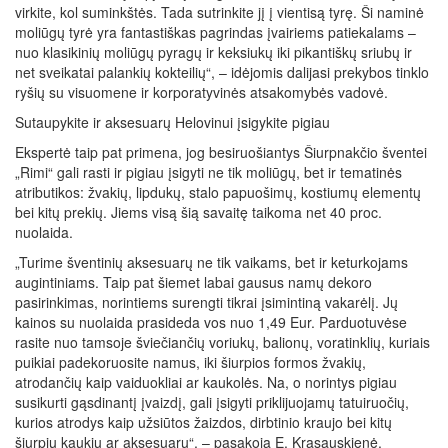
virkite, kol suminkštės. Tada sutrinkite jį į vientisą tyrę. Ši naminė
moliūgų tyrė yra fantastiškas pagrindas įvairiems patiekalams –
nuo klasikinių moliūgų pyragų ir keksiukų iki pikantiškų sriubų ir
net sveikatai palankių kokteilių“, – idėjomis dalijasi prekybos tinklo
ryšių su visuomene ir korporatyvinės atsakomybės vadovė.
Sutaupykite ir aksesuarų Helovinui įsigykite pigiau
Ekspertė taip pat primena, jog besiruošiantys Šiurpnakčio šventei
„Rimi“ gali rasti ir pigiau įsigyti ne tik moliūgų, bet ir tematinės
atributikos: žvakių, lipdukų, stalo papuošimų, kostiumų elementų
bei kitų prekių. Jiems visą šią savaitę taikoma net 40 proc.
nuolaida.
„Turime šventinių aksesuarų ne tik vaikams, bet ir keturkojams
augintiniams. Taip pat šiemet labai gausus namų dekoro
pasirinkimas, norintiems surengti tikrai įsimintiną vakarėlį. Jų
kainos su nuolaida prasideda vos nuo 1,49 Eur. Parduotuvėse
rasite nuo tamsoje šviečiančių voriukų, balionų, voratinklių, kuriais
puikiai padekoruosite namus, iki šiurpios formos žvakių,
atrodančių kaip vaiduokliai ar kaukolės. Na, o norintys pigiau
susikurti gąsdinantį įvaizdį, gali įsigyti priklijuojamų tatuiruočių,
kurios atrodys kaip užsiūtos žaizdos, dirbtinio kraujo bei kitų
šiurpių kaukių ar aksesuarų“, – pasakoja E. Krasauskienė.