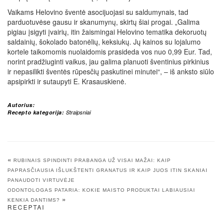
Vaikams Helovino šventė asocijuojasi su saldumynais, tad
parduotuvėse gausu ir skanumynų, skirtų šiai progai. „Galima
pigiau įsigyti įvairių, itin žaismingai Helovino tematika dekoruotų
saldainių, šokolado batonėlių, keksiukų. Jų kainos su lojalumo
kortele taikomomis nuolaidomis prasideda vos nuo 0,99 Eur. Tad,
norint pradžiuginti vaikus, jau galima planuoti šventinius pirkinius
ir nepasilikti šventės rūpesčių paskutinei minutei“, – iš anksto siūlo
apsipirkti ir sutaupyti E. Krasauskienė.
Autorius:
Recepto kategorija:
Straipsniai
«
RUBINAIS SPINDINTI PRABANGA UŽ VISAI MAŽAI: KAIP
PAPRASČIAUSIA IŠLUKŠTENTI GRANATUS IR KAIP JUOS ITIN SKANIAI
PANAUDOTI VIRTUVĖJE
ODONTOLOGAS PATARIA: KOKIE MAISTO PRODUKTAI LABIAUSIAI
»
KENKIA DANTIMS?
RECEPTAI