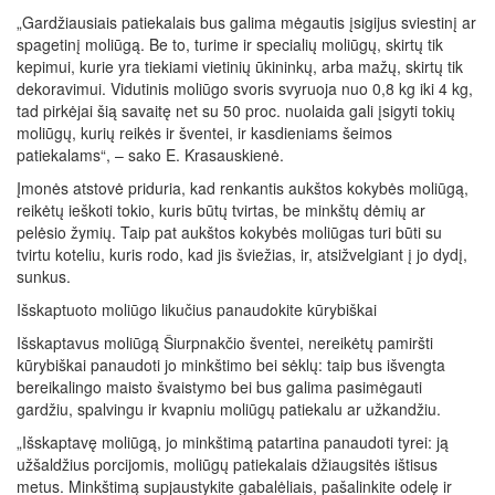
„Gardžiausiais patiekalais bus galima mėgautis įsigijus sviestinį ar
spagetinį moliūgą. Be to, turime ir specialių moliūgų, skirtų tik
kepimui, kurie yra tiekiami vietinių ūkininkų, arba mažų, skirtų tik
dekoravimui. Vidutinis moliūgo svoris svyruoja nuo 0,8 kg iki 4 kg,
tad pirkėjai šią savaitę net su 50 proc. nuolaida gali įsigyti tokių
moliūgų, kurių reikės ir šventei, ir kasdieniams šeimos
patiekalams“, – sako E. Krasauskienė.
Įmonės atstovė priduria, kad renkantis aukštos kokybės moliūgą,
reikėtų ieškoti tokio, kuris būtų tvirtas, be minkštų dėmių ar
pelėsio žymių. Taip pat aukštos kokybės moliūgas turi būti su
tvirtu koteliu, kuris rodo, kad jis šviežias, ir, atsižvelgiant į jo dydį,
sunkus.
Išskaptuoto moliūgo likučius panaudokite kūrybiškai
Išskaptavus moliūgą Šiurpnakčio šventei, nereikėtų pamiršti
kūrybiškai panaudoti jo minkštimo bei sėklų: taip bus išvengta
bereikalingo maisto švaistymo bei bus galima pasimėgauti
gardžiu, spalvingu ir kvapniu moliūgų patiekalu ar užkandžiu.
„Išskaptavę moliūgą, jo minkštimą patartina panaudoti tyrei: ją
užšaldžius porcijomis, moliūgų patiekalais džiaugsitės ištisus
metus. Minkštimą supjaustykite gabalėliais, pašalinkite odelę ir