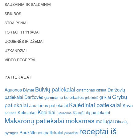
SAUSAINIAI IR SALDAINIAI
SRIUBOS
STRAIPSNIAI
TORTAI IR PYRAGAI
UOGIENĖS IR DŽEMAI
UŽKANDŽIAI
VIDEO RECEPTAI
PATIEKALAI
Bulvių patiekalai
Daržovių
Aguonos
Blynai
cinamonas
citrina
Grybų
patiekalai
Daržovės
grikiai
gaminame be orkaitės
grietinėlė
Kalėdiniai patiekalai
patiekalai
Kava
Jautienos patiekalai
Kepiniai
Keksiukai
Kiaušinių patiekalai
keksas
Kiaulienos
Makaronų patiekalai
mokamas
moliūgai
Obuolių
receptai iš
Paukštienos patiekalai
pyragas
pusryčiai