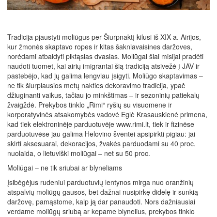
Tradicija pjaustyti moliūgus per Šiurpnaktį kilusi iš XIX a. Airijos,
kur žmonės skaptavo ropes ir kitas šakniavaisines daržoves,
norėdami atbaidyti piktąsias dvasias. Moliūgai šiai misijai pradėti
naudoti tuomet, kai airių imigrantai šią tradiciją atsivežė į JAV ir
pastebėjo, kad jų galima lengviau įsigyti. Moliūgo skaptavimas –
ne tik šiurpiausios metų nakties dekoravimo tradicija, ypač
džiuginanti vaikus, tačiau jo minkštimas – ir sezoninių patiekalų
žvaigždė. Prekybos tinklo „Rimi“ ryšių su visuomene ir
korporatyvinės atsakomybės vadovė Eglė Krasauskienė primena,
kad tiek elektroninėje parduotuvėje www.rimi.lt, tiek ir fizinėse
parduotuvėse jau galima Helovino šventei apsipirkti pigiau: jai
skirti aksesuarai, dekoracijos, žvakės parduodami su 40 proc.
nuolaida, o lietuviški moliūgai – net su 50 proc.
Moliūgai – ne tik sriubai ar blyneliams
Įsibėgėjus rudeniui parduotuvių lentynos mirga nuo oranžinių
atspalvių moliūgų gausos, bet dažnai nusipirkę didelę ir sunkią
daržovę, pamąstome, kaip ją dar panaudoti. Nors dažniausiai
verdame moliūgų sriubą ar kepame blynelius, prekybos tinklo