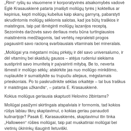
„Rimi“ ryšių su visuomene ir korporatyvinės atsakomybės vadovė
Eglė Krasauskienė pataria įmaišyti moliūgų tyrės į kokteilius ar
kepinius, kepti moliūgų kubelius kaip skanų garnyrą, pabarstyti
skrudintomis moliūgų sėklomis salotas, kad jos būtų traškios ir
maistingos, taip pat išmėginti moliūgų lazanijos receptą.
Sezoninės daržovės savo derliaus metu būna turtingiausios
maistinėmis medžiagomis, tad vertėtų nepraleisti progos
pagausinti savo racioną svarbiausiais vitaminais bei mineralais.
„Moliūgai yra mėgstami mūsų pirkėjų ir dėl savo universalumo, ir
dėl vitaminų bei skaidulų gausos – atėjus rudeniui siekiama
sustiprinti savo imunitetą ir paįvairinti mitybą. Be to, neverta
išmesti ir moliūgo sėklų: atskirkite jas nuo moliūgo minkštimo,
nuplaukite ir sumaišykite su trupučiu aliejaus, mėgstamais
prieskoniais. Po to paskrudinkite sėklas orkaitėje – tai bus traškus
ir maistingas užkandis“, – pataria E. Krasauskienė.
Kokius moliūgus geriausia skaptuoti Helovino žibintams?
Moliūgai pasižymi skirtingais atspalviais ir formomis, tad kokios
rūšys labiau tikrų skaptavimui, o kokias geriau panaudoti
kulinarijoje? Pasak E. Karasauskienės, skaptavimui itin tinka
„Halloween“ rūšies moliūgai, taip pat muskatiniai moliūgai bei
vietinių ūkininkų išauginti lietuviški.