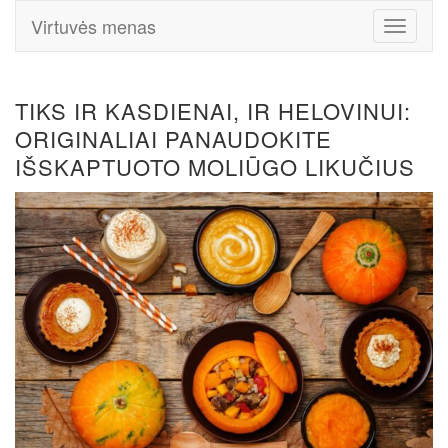
Virtuvės menas
Toggle
Navigati
TIKS IR KASDIENAI, IR HELOVINUI:
ORIGINALIAI PANAUDOKITE
IŠSKAPTUOTO MOLIŪGO LIKUČIUS