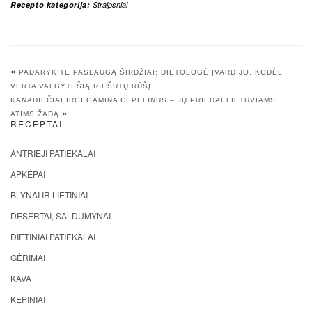
Recepto kategorija:
Straipsniai
«
PADARYKITE PASLAUGĄ ŠIRDŽIAI: DIETOLOGĖ ĮVARDIJO, KODĖL
VERTA VALGYTI ŠIĄ RIEŠUTŲ RŪŠĮ
KANADIEČIAI IRGI GAMINA CEPELINUS – JŲ PRIEDAI LIETUVIAMS
»
ATIMS ŽADĄ
RECEPTAI
ANTRIEJI PATIEKALAI
APKEPAI
BLYNAI IR LIETINIAI
DESERTAI, SALDUMYNAI
DIETINIAI PATIEKALAI
GĖRIMAI
KAVA
KEPINIAI