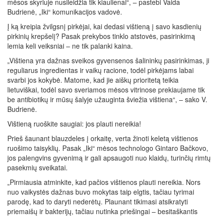
mėsos skyriuje nusileidžia tik kiaulienai“, – pastebi Vaida
Budrienė, „Iki“ komunikacijos vadovė.
Į ką kreipia žvilgsnį pirkėjai, kai dedasi vištieną į savo kasdienių
pirkinių krepšelį? Pasak prekybos tinklo atstovės, pasirinkimą
lemia keli veiksniai – ne tik palanki kaina.
„Vištiena yra dažnas sveikos gyvensenos šalininkų pasirinkimas, ji
reguliarus ingredientas ir vaikų racione, todėl pirkėjams labai
svarbi jos kokybė. Matome, kad jie aiškų prioritetą teikia
lietuviškai, todėl savo sveriamos mėsos vitrinose prekiaujame tik
be antibiotikų ir mūsų šalyje užauginta šviežia vištiena“, – sako V.
Budrienė.
Vištieną ruoškite saugiai: jos plauti nereikia!
Prieš šaunant blauzdeles į orkaitę, verta žinoti keletą vištienos
ruošimo taisyklių. Pasak „Iki“ mėsos technologo Gintaro Bačkovo,
jos palengvins gyvenimą ir gali apsaugoti nuo klaidų, turinčių rimtų
pasekmių sveikatai.
„Pirmiausia atminkite, kad pačios vištienos plauti nereikia. Nors
nuo vaikystės dažnas buvo mokytas taip elgtis, tačiau tyrimai
parodę, kad to daryti nederėtų. Plaunant tikimasi atsikratyti
priemaišų ir bakterijų, tačiau nutinka priešingai – besitaškantis