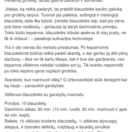
metalinių grotelių, tačiau galima padaryti ir sumaniau.
„Viskas, ką reikia padaryti, tai prakišti blauzdelės kaulinį galiuką
pro grotelių tarpus. Tuomet jas pakėlus, sultingoji ir mėsingoji
blauzdelių dalis liks kyboti. Įnerkite blauzdeles taip, kad jos viena
prie kitos nesiliestų – geriausia tą daryti šachmatiniu principu.
Tokiu būdu kepamos, blauzdelės tobulai apskrus iš visų pusių, ne
tik iš viršaus“, – pasakoja kulinarijos technologė.
Yra ir dar vienas šio metodo privalumas. Po kepamomis
blauzdelėmis būtinai reikia padėti skardą, o dar geriau ją dėti pilną
daržovių – šios ne tik kartu iškeps, bet ir bus dar gardesnės, nes
kepamos vištienos riebalai nulašės ant jų. Tik svarbu nepamiršti
po tokio kepimo gerai nuplauti groteles.
Svarstote, kuo marinuoti vištą? G.Urbonavičiūtė siūlo išmėginti kai
ką naujo – panaudoti garstyčias.
Vištienos blauzdelės su garstyčių marinatu
Porcijos: 10 blauzdelių
Gaminimo laikas: 80 min. (10 min. ruošti, 30 min. marinuoti ir apie
40 min. kepti)
Reikės: 10 viščiuko broilerio blauzdelių, ¼ stiklinės alyvuogių
aliejaus, 4 česnako skiltelių, maždaug 4 šaukštų smulkiai