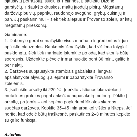
pjaustytų petražolių, sulčių iš 1 citrinos, 2 šaukštų Dižono
garstyčių, 1 šaukšto druskos, maltų juodųjų pipirų. Mėgstamų
daržovių: bulvių, paprikų, raudonojo svogūno, grybų, cukinijų ir
pan. Jų paskaninimui – šiek tiek aliejaus ir Provanso žolelių ar kitų
mėgstamų prieskonių.
Gaminame:
1. Dubenyje gerai sumaišykite visus marinato ingredientus ir juo
apliekite blauzdeles. Rankomis išmaišykite, kad vištiena tolygiai
pasidengtų, šiek tiek marinato įstumkite po oda, kad skonis būtų
sodresnis. Uždenkite plėvele ir marinuokite bent 30 min., galite ir
per naktį.
2. Daržoves supjaustykite stambiais gabalėliais, lengvai
apšlakstykite alyvuogių aliejumi ir pabarstykite Provanso
žolelėmis.
3. Įkaitinkite orkaitę iki 220 ˚C. Įnerkite vištienos blauzdeles į
metalines groteles pagal anksčiau nupasakotą metodą. Dėkite į
orkaitę, po jomis – ant kepimo popieriumi išklotos skardos
sudėtas daržoves. Kepkite 35–45 min arba kol vištiena iškeps. Jei
norite, kad odelė būtų traškesnė, paskutines 2–3 minutes kepkite
su grilio funkcija.
Autorius: