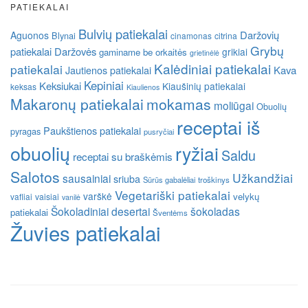
PATIEKALAI
Bulvių patiekalai
Daržovių
Aguonos
Blynai
cinamonas
citrina
Grybų
patiekalai
Daržovės
grikiai
gaminame be orkaitės
grietinėlė
Kalėdiniai patiekalai
patiekalai
Kava
Jautienos patiekalai
Kepiniai
Keksiukai
Kiaušinių patiekalai
keksas
Kiaulienos
Makaronų patiekalai
mokamas
moliūgai
Obuolių
receptai iš
Paukštienos patiekalai
pyragas
pusryčiai
obuolių
ryžiai
Saldu
receptai su braškėmis
Salotos
Užkandžiai
sausainiai
sriuba
Sūrūs gabalėliai
troškinys
Vegetariški patiekalai
varškė
velykų
vafliai
vaisiai
vanilė
Šokoladiniai desertai
šokoladas
patiekalai
Šventėms
Žuvies patiekalai