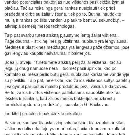
vanduo potencialias bakterijas nuo vištienos paskleidžia žymiai
plačiau. Tačiau reikalinga gerai rankas nusiplauti tiek prieš
pradedant dirbti su žalia vištiena, tiek po to. Būtinai naudokite
muilą ir rankas po šiltu vandeniu plaukite bent 20 sekundžių“, –
atkreipia dėmesį mėsos technologas.
Taip pat svarbu turėti atskirą pjaustymo lentą žaliai vištienai.
Pageidautina – stiklinę, nes ją užtikrintai nuplauti yra lengviausia.
Medinės ir plastikinės medžiagos yra lengviau pažeidžiamos, jose
gali lengviau kauptis nešvarumai ir bakterijos.
„Idealiu atveju ir turėtumėte atskirą peilį žaliai vištienai, tačiau
jeigu jų daug namuose nėra – tuomet pasirūpinkite, kad po
kontakto su mėsa peilis būtų gerai nuplautas karštame vandenyje
su plovikliu. Taip pat, neleiskite, kad žalios vištienos sultys patektų
į valgymui paruoštus maisto produktus, pvz., vaisius ir daržoves.
Be to, žalios ir virtos vištienos patiekalams naudokite atskiras
lėkštes ir įrankius, kad žalios mėsos bakterijos neužkrėstų
termiškai apdoroto produkto“, – pasakoja G. Bačkovas.
Įnerkite į groteles ir pakabinkite orkaitėje
Sakoma, kad svarbiausias žingsnis ruošiant blauzdeles ar kitas
vištienos dalis orkaitėje yra marinatas, tačiau tobulam rezultatui
pasiekti ne ką mažiau būtina ir gera kepimo technika. Blauzdelių