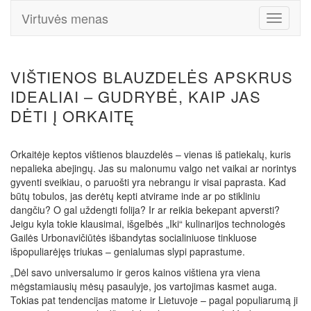
Virtuvės menas
Toggle
Navigati
VIŠTIENOS BLAUZDELĖS APSKRUS
IDEALIAI – GUDRYBĖ, KAIP JAS
DĖTI Į ORKAITĘ
Orkaitėje keptos vištienos blauzdelės – vienas iš patiekalų, kuris
nepalieka abejingų. Jas su malonumu valgo net vaikai ar norintys
gyventi sveikiau, o paruošti yra nebrangu ir visai paprasta. Kad
būtų tobulos, jas derėtų kepti atvirame inde ar po stikliniu
dangčiu? O gal uždengti folija? Ir ar reikia bekepant apversti?
Jeigu kyla tokie klausimai, išgelbės „Iki“ kulinarijos technologės
Gailės Urbonavičiūtės išbandytas socialiniuose tinkluose
išpopuliarėjęs triukas – genialumas slypi paprastume.
„Dėl savo universalumo ir geros kainos vištiena yra viena
mėgstamiausių mėsų pasaulyje, jos vartojimas kasmet auga.
Tokias pat tendencijas matome ir Lietuvoje – pagal populiarumą ji