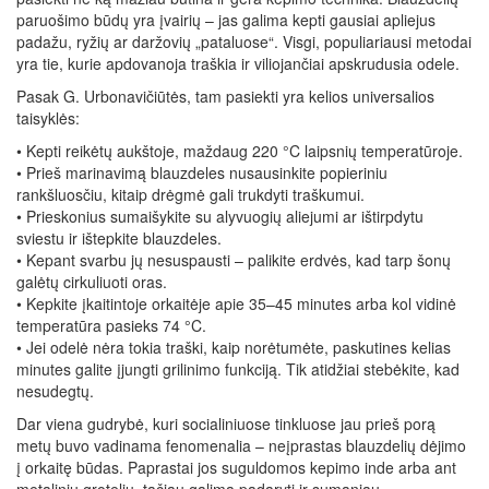
paruošimo būdų yra įvairių – jas galima kepti gausiai apliejus
padažu, ryžių ar daržovių „pataluose“. Visgi, populiariausi metodai
yra tie, kurie apdovanoja traškia ir viliojančiai apskrudusia odele.
Pasak G. Urbonavičiūtės, tam pasiekti yra kelios universalios
taisyklės:
• Kepti reikėtų aukštoje, maždaug 220 °C laipsnių temperatūroje.
• Prieš marinavimą blauzdeles nusausinkite popieriniu
rankšluosčiu, kitaip drėgmė gali trukdyti traškumui.
• Prieskonius sumaišykite su alyvuogių aliejumi ar ištirpdytu
sviestu ir ištepkite blauzdeles.
• Kepant svarbu jų nesuspausti – palikite erdvės, kad tarp šonų
galėtų cirkuliuoti oras.
• Kepkite įkaitintoje orkaitėje apie 35–45 minutes arba kol vidinė
temperatūra pasieks 74 °C.
• Jei odelė nėra tokia traški, kaip norėtumėte, paskutines kelias
minutes galite įjungti grilinimo funkciją. Tik atidžiai stebėkite, kad
nesudegtų.
Dar viena gudrybė, kuri socialiniuose tinkluose jau prieš porą
metų buvo vadinama fenomenalia – neįprastas blauzdelių dėjimo
į orkaitę būdas. Paprastai jos suguldomos kepimo inde arba ant