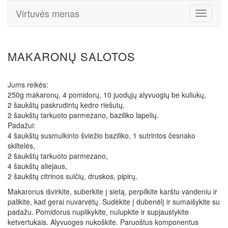
Virtuvės menas
Toggle
Navigati
MAKARONŲ SALOTOS
Jums reikės:
250g makaronų, 4 pomidorų, 10 juodųjų alyvuogių be kuliukų,
2 šaukštų paskrudintų kedro riešutų,
2 šaukštų tarkuoto parmezano, baziliko lapelių.
Padažui:
4 šaukštų susmulkinto šviežio baziliko, 1 sutrintos česnako
skiltelės,
2 šaukštų tarkuoto parmezano,
4 šaukštų aliejaus,
2 šaukštų citrinos sulčių, druskos, pipirų.
Makaronus išvirkite, suberkite į sietą, perpilkite karštu vandeniu ir
palikite, kad gerai nuvarvėtų. Sudėkite į dubenėlį ir sumaišykite su
padažu. Pomidorus nuplikykite, nulupkite ir supjaustykite
ketvertukais. Alyvuoges nukoškite. Paruoštus komponentus