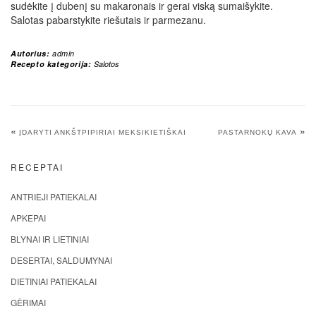
sudėkite į dubenį su makaronais ir gerai viską sumaišykite.
Salotas pabarstykite riešutais ir parmezanu.
Autorius:
admin
Recepto kategorija:
Salotos
«
»
ĮDARYTI ANKŠTPIPIRIAI MEKSIKIETIŠKAI
PASTARNOKŲ KAVA
RECEPTAI
ANTRIEJI PATIEKALAI
APKEPAI
BLYNAI IR LIETINIAI
DESERTAI, SALDUMYNAI
DIETINIAI PATIEKALAI
GĖRIMAI