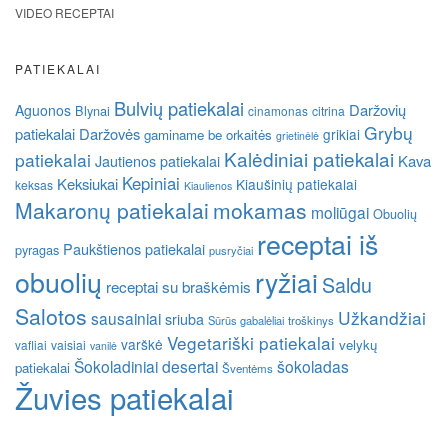
VIDEO RECEPTAI
PATIEKALAI
Bulvių patiekalai
Daržovių
Aguonos
Blynai
cinamonas
citrina
Grybų
patiekalai
Daržovės
grikiai
gaminame be orkaitės
grietinėlė
Kalėdiniai patiekalai
patiekalai
Kava
Jautienos patiekalai
Kepiniai
Keksiukai
Kiaušinių patiekalai
keksas
Kiaulienos
Makaronų patiekalai
mokamas
moliūgai
Obuolių
receptai iš
Paukštienos patiekalai
pyragas
pusryčiai
obuolių
ryžiai
Saldu
receptai su braškėmis
Salotos
Užkandžiai
sausainiai
sriuba
Sūrūs gabalėliai
troškinys
Vegetariški patiekalai
varškė
velykų
vafliai
vaisiai
vanilė
Šokoladiniai desertai
šokoladas
patiekalai
Šventėms
Žuvies patiekalai