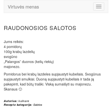
Virtuvės menas
Toggle
Navigati
RAUDONOSIOS SALOTOS
Jums reikės:
4 pomidorų
100g krabų lazdelių
svogūno
„Palangos” duonos (kelių riekių)
majonezo.
Pomidorus bei krabų lazdeles supjaustyti kubeliais. Svogūnus
supjaustyti smulkiai. Duoną supjaustyti kubeliais ir tada ją
pakepinti, kad būtų traški. Viską sumaišyti su majonezu.
Skanaus 🙂
Autorius:
kulinare
Recepto kategorija:
Salotos