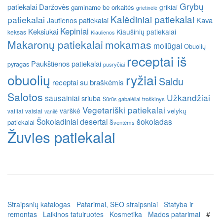
Grybų
patiekalai
Daržovės
grikiai
gaminame be orkaitės
grietinėlė
Kalėdiniai patiekalai
patiekalai
Kava
Jautienos patiekalai
Kepiniai
Keksiukai
Kiaušinių patiekalai
keksas
Kiaulienos
Makaronų patiekalai
mokamas
moliūgai
Obuolių
receptai iš
Paukštienos patiekalai
pyragas
pusryčiai
obuolių
ryžiai
Saldu
receptai su braškėmis
Salotos
Užkandžiai
sausainiai
sriuba
Sūrūs gabalėliai
troškinys
Vegetariški patiekalai
varškė
velykų
vafliai
vaisiai
vanilė
Šokoladiniai desertai
šokoladas
patiekalai
Šventėms
Žuvies patiekalai
Straipsnių katalogas
Patarimai, SEO straipsniai
Statyba ir
remontas
Laikinos tatuiruotes
Kosmetika
Mados patarimai
#