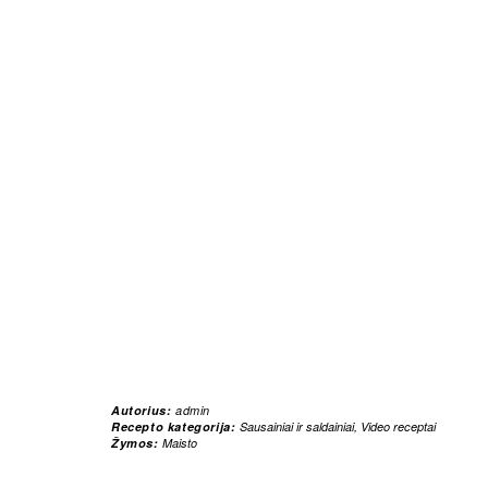
Autorius:
admin
Recepto kategorija:
Sausainiai ir saldainiai
,
Video receptai
Žymos:
Maisto