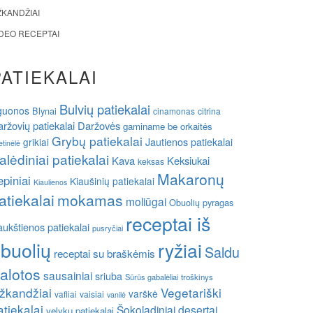
ŽKANDŽIAI
IDEO RECEPTAI
PATIEKALAI
Bulvių patiekalai
guonos
Blynai
cinamonas
citrina
ržovių patiekalai
Daržovės
gaminame be orkaitės
Grybų patiekalai
grikiai
Jautienos patiekalai
etinėlė
alėdiniai patiekalai
Kava
Keksiukai
keksas
Makaronų
epiniai
Kiaušinių patiekalai
Kiaulienos
atiekalai
mokamas
moliūgai
Obuolių pyragas
receptai iš
ukštienos patiekalai
pusryčiai
buolių
ryžiai
Saldu
receptai su braškėmis
alotos
sausainiai
sriuba
Sūrūs gabalėliai
troškinys
žkandžiai
Vegetariški
varškė
vafliai
vaisiai
vanilė
atiekalai
Šokoladiniai desertai
velykų patiekalai