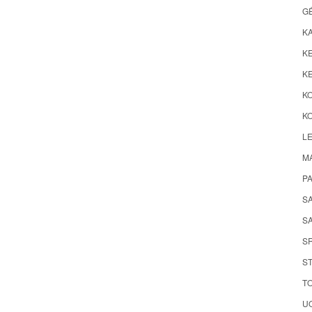
G
K
KE
KE
K
KO
LE
M
P
S
SA
S
ST
TO
UO