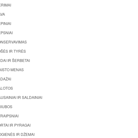
ĖRIMAI
AVA
PINIAI
PSNIAI
ONSERVAVIMAS
ŠĖS IR TYRĖS
DAI IR ŠERBETAI
AISTO MENAS
ADAŽAI
ALOTOS
USAINIAI IR SALDAINIAI
RIUBOS
RAIPSNIAI
RTAI IR PYRAGAI
GIENĖS IR DŽEMAI