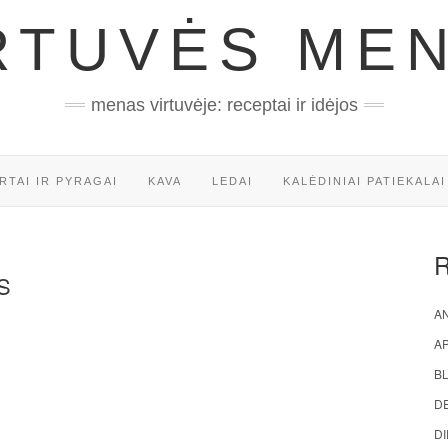
RTUVĖS ME
menas virtuvėje: receptai ir idėjos
RTAI IR PYRAGAI
KAVA
LEDAI
KALĖDINIAI PATIEKALAI
S
AN
A
BL
D
DI