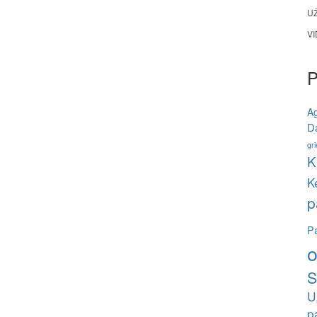
U
V
A
Da
gri
K
K
p
Pa
o
S
U
p