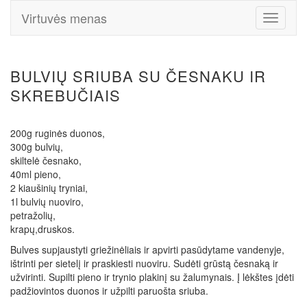
Virtuvės menas
Toggle
Navigati
BULVIŲ SRIUBA SU ČESNAKU IR
SKREBUČIAIS
200g ruginės duonos,
300g bulvių,
skiltelė česnako,
40ml pieno,
2 kiaušinių tryniai,
1l bulvių nuoviro,
petražolių,
krapų,druskos.
Bulves supjaustyti griežinėliais ir apvirti pasūdytame vandenyje,
ištrinti per sietelį ir praskiesti nuoviru. Sudėti grūstą česnaką ir
užvirinti. Supilti pieno ir trynio plakinį su žalumynais. Į lėkštes įdėti
padžiovintos duonos ir užpilti paruošta sriuba.