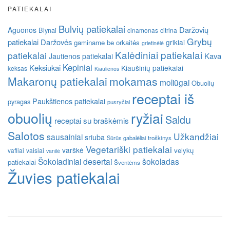
PATIEKALAI
Bulvių patiekalai
Daržovių
Aguonos
Blynai
cinamonas
citrina
Grybų
patiekalai
Daržovės
grikiai
gaminame be orkaitės
grietinėlė
Kalėdiniai patiekalai
patiekalai
Kava
Jautienos patiekalai
Kepiniai
Keksiukai
Kiaušinių patiekalai
keksas
Kiaulienos
Makaronų patiekalai
mokamas
moliūgai
Obuolių
receptai iš
Paukštienos patiekalai
pyragas
pusryčiai
obuolių
ryžiai
Saldu
receptai su braškėmis
Salotos
Užkandžiai
sausainiai
sriuba
Sūrūs gabalėliai
troškinys
Vegetariški patiekalai
varškė
velykų
vafliai
vaisiai
vanilė
Šokoladiniai desertai
šokoladas
patiekalai
Šventėms
Žuvies patiekalai