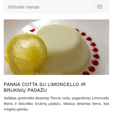
Virtuvės menas
Toggle
Navigati
PANNA COTTA SU LIMONCELLO IR
BRUKNIŲ PADAŽU
Itališkas grietinėlės desertas Panna cotta, pagardintas Limoncello
likeriu ir lietuvišku bruknių padažu. Idealus desertas tiems, kas
mėgsta gaiviau.