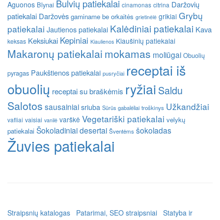
Bulvių patiekalai
Daržovių
Aguonos
Blynai
cinamonas
citrina
Grybų
patiekalai
Daržovės
grikiai
gaminame be orkaitės
grietinėlė
Kalėdiniai patiekalai
patiekalai
Kava
Jautienos patiekalai
Kepiniai
Keksiukai
Kiaušinių patiekalai
keksas
Kiaulienos
Makaronų patiekalai
mokamas
moliūgai
Obuolių
receptai iš
Paukštienos patiekalai
pyragas
pusryčiai
obuolių
ryžiai
Saldu
receptai su braškėmis
Salotos
Užkandžiai
sausainiai
sriuba
Sūrūs gabalėliai
troškinys
Vegetariški patiekalai
varškė
velykų
vafliai
vaisiai
vanilė
Šokoladiniai desertai
šokoladas
patiekalai
Šventėms
Žuvies patiekalai
Straipsnių katalogas
Patarimai, SEO straipsniai
Statyba ir