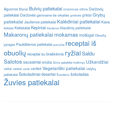
Bulvių patiekalai
Daržovių
Aguonos
Blynai
cinamonas
citrina
Grybų
patiekalai
Daržovės
grikiai
gaminame be orkaitės
grietinėlė
Kalėdiniai patiekalai
patiekalai
Kava
Jautienos patiekalai
Kepiniai
Keksiukai
Kiaušinių patiekalai
keksas
Kiaulienos
Makaronų patiekalai
mokamas
moliūgai
Obuolių
receptai iš
Paukštienos patiekalai
pyragas
pusryčiai
obuolių
ryžiai
Saldu
receptai su braškėmis
Salotos
Užkandžiai
sausainiai
sriuba
Sūrūs gabalėliai
troškinys
Vegetariški patiekalai
varškė
velykų
vafliai
vaisiai
vanilė
Šokoladiniai desertai
šokoladas
patiekalai
Šventėms
Žuvies patiekalai