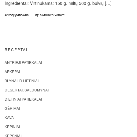
Ingredientai: Virtinukams: 150 g. miltų 500 g. bulvių […]
Antrieji patiekalai
-
by
Rutuliuko virtuvė
RECEPTAI
ANTRIEJI PATIEKALAI
APKEPAI
BLYNAI IR LIETINIAI
DESERTAI, SALDUMYNAI
DIETINIAI PATIEKALAI
GĖRIMAI
KAVA
KEPINIAI
KEPSNIAI