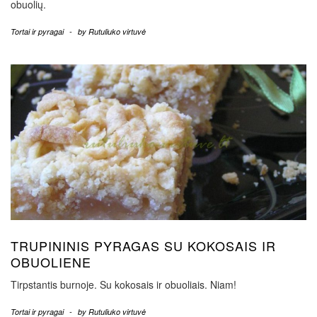
obuolių.
Tortai ir pyragai
-
by
Rutuliuko virtuvė
TRUPININIS PYRAGAS SU KOKOSAIS IR
OBUOLIENE
Tirpstantis burnoje. Su kokosais ir obuoliais. Niam!
Tortai ir pyragai
-
by
Rutuliuko virtuvė