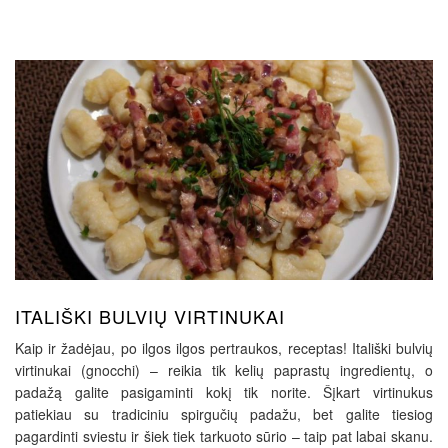
ITALIŠKI BULVIŲ VIRTINUKAI
Kaip ir žadėjau, po ilgos ilgos pertraukos, receptas! Itališki bulvių
virtinukai (gnocchi) – reikia tik kelių paprastų ingredientų, o
padažą galite pasigaminti kokį tik norite. Šįkart virtinukus
patiekiau su tradiciniu spirgučių padažu, bet galite tiesiog
pagardinti sviestu ir šiek tiek tarkuoto sūrio – taip pat labai skanu.