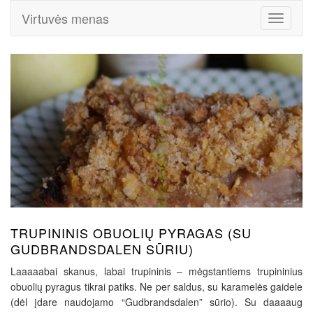
Virtuvės menas
Toggle
Navigati
TRUPININIS OBUOLIŲ PYRAGAS (SU
GUDBRANDSDALEN SŪRIU)
Laaaaabai skanus, labai trupininis – mėgstantiems trupininius
obuolių pyragus tikrai patiks. Ne per saldus, su karamelės gaidele
(dėl įdare naudojamo “Gudbrandsdalen” sūrio). Su daaaaug