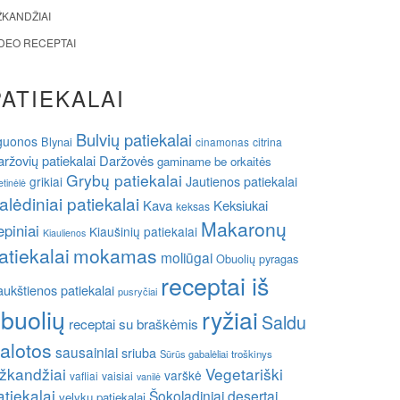
ŽKANDŽIAI
IDEO RECEPTAI
PATIEKALAI
Bulvių patiekalai
guonos
Blynai
cinamonas
citrina
ržovių patiekalai
Daržovės
gaminame be orkaitės
Grybų patiekalai
grikiai
Jautienos patiekalai
etinėlė
alėdiniai patiekalai
Kava
Keksiukai
keksas
Makaronų
epiniai
Kiaušinių patiekalai
Kiaulienos
atiekalai
mokamas
moliūgai
Obuolių pyragas
receptai iš
ukštienos patiekalai
pusryčiai
buolių
ryžiai
Saldu
receptai su braškėmis
alotos
sausainiai
sriuba
Sūrūs gabalėliai
troškinys
žkandžiai
Vegetariški
varškė
vafliai
vaisiai
vanilė
atiekalai
Šokoladiniai desertai
velykų patiekalai