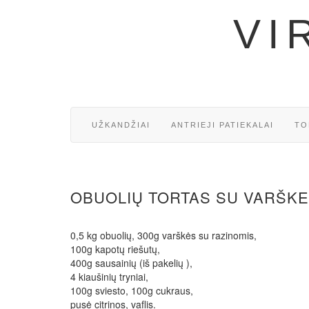
VI
UŽKANDŽIAI
ANTRIEJI PATIEKALAI
TO
OBUOLIŲ TORTAS SU VARŠKE
0,5 kg obuolių, 300g varškės su razinomis,
100g kapotų riešutų,
400g sausainių (iš pakelių ),
4 kiaušinių tryniai,
100g sviesto, 100g cukraus,
pusė citrinos, vaflis.