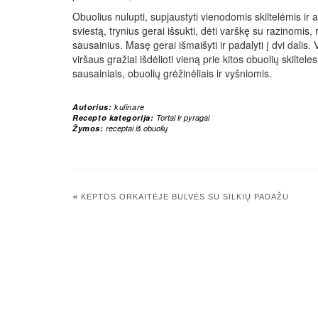
Obuolius nulupti, supjaustyti vienodomis skiltelėmis ir
sviestą, trynius gerai išsukti, dėti varškę su razinomis, r
sausainius. Masę gerai išmaišyti ir padalyti į dvi dalis.
viršaus gražiai išdėlioti vieną prie kitos obuolių skiltele
sausainiais, obuolių grėžinėliais ir vyšniomis.
Autorius:
kulinare
Recepto kategorija:
Tortai ir pyragai
Žymos:
receptai iš obuolių
«
KEPTOS ORKAITĖJE BULVĖS SU SILKIŲ PADAŽU