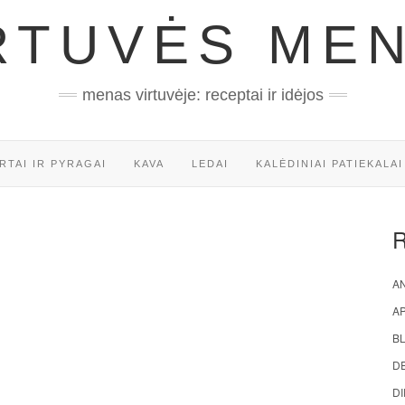
RTUVĖS ME
menas virtuvėje: receptai ir idėjos
RTAI IR PYRAGAI
KAVA
LEDAI
KALĖDINIAI PATIEKALAI
AN
A
BL
D
DI