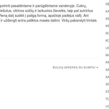
G
 apvirinti pasaldintame ir parūgštintame vandenyje. Cukrų,
iešutus, citrinos sulčių ir tarkuotos žievelės, taip pat sutrintus
K
 Vieną dalį sudėti į pailgą formą, apačioje padėjus vaflį. Ant
KE
s ir uždengti antra paliktos masės dalimi. Viršų pabarstyti trintais
KE
K
KO
LE
M
P
»
BULVIŲ APKEPAS SU KUMPIU
S
SA
S
ST
TO
UO