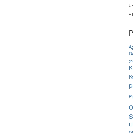
U
V
A
Da
gri
K
K
p
Pa
o
S
U
p