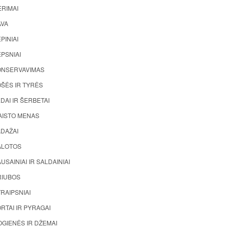
ĖRIMAI
AVA
PINIAI
PSNIAI
ONSERVAVIMAS
ŠĖS IR TYRĖS
DAI IR ŠERBETAI
AISTO MENAS
ADAŽAI
ALOTOS
USAINIAI IR SALDAINIAI
RIUBOS
RAIPSNIAI
RTAI IR PYRAGAI
GIENĖS IR DŽEMAI