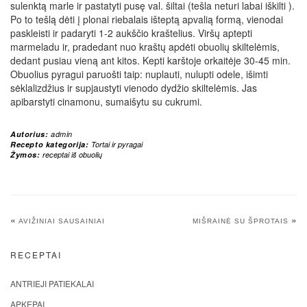
sulenktą marle ir pastatyti pusę val. šiltai (tešla neturi labai iškilti ).
Po to tešlą dėti į plonai riebalais išteptą apvalią formą, vienodai
paskleisti ir padaryti 1-2 aukščio kraštelius. Viršų aptepti
marmeladu ir, pradedant nuo kraštų apdėti obuolių skiltelėmis,
dedant pusiau vieną ant kitos. Kepti karštoje orkaitėje 30-45 min.
Obuolius pyragui paruošti taip: nuplauti, nulupti odele, išimti
sėklalizdžius ir supjaustyti vienodo dydžio skiltelėmis. Jas
apibarstyti cinamonu, sumaišytu su cukrumi.
Autorius:
admin
Recepto kategorija:
Tortai ir pyragai
Žymos:
receptai iš obuolių
«
»
AVIŽINIAI SAUSAINIAI
MIŠRAINĖ SU ŠPROTAIS
RECEPTAI
ANTRIEJI PATIEKALAI
APKEPAI