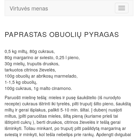
Virtuvės menas
Toggle
Navigati
PAPRASTAS OBUOLIŲ PYRAGAS
0,5 kg miltų, 80g cukraus,
80g margarino ar sviesto, 0,25 l pieno,
30g mielių, truputis druskos,
tarkuotos citrinos žievelės,
100g obuolių ar abrikosų marmelado,
1-1,5 kg obuolių,
100g cukraus, 1g malto cinamono.
Paruošti mielinę tešlą: mieles ir pusę šaukštelio (iš nurodyto
recepte) cukraus ištrinti iki tyrelės, pilti truputį šilto pieno, šaukštą
miltų ir gerai išplakus, palikti 5-10 min. šiltai. Į dubenį nusijoti
miltus, įpilti paruoštas mieles, šiltą pieną (kuriame prieš tai
ištirpinti cukrų ), berti druskos, citrinos žievelės ir tešlą gerai
išminkyti. Toliau minkant, po truputį pilti pašildytą margariną ar
sviestą ir minkyti, kol tešla nebelips prie rankų. Apdengti dvigubai