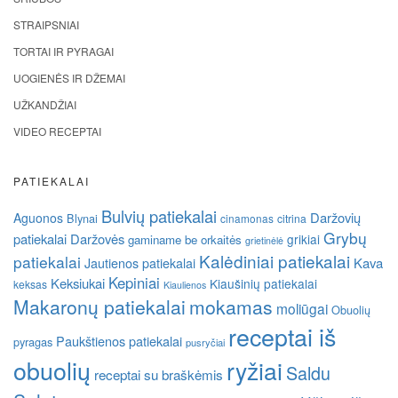
STRAIPSNIAI
TORTAI IR PYRAGAI
UOGIENĖS IR DŽEMAI
UŽKANDŽIAI
VIDEO RECEPTAI
PATIEKALAI
Bulvių patiekalai
Daržovių
Aguonos
Blynai
cinamonas
citrina
Grybų
patiekalai
Daržovės
grikiai
gaminame be orkaitės
grietinėlė
Kalėdiniai patiekalai
patiekalai
Kava
Jautienos patiekalai
Kepiniai
Keksiukai
Kiaušinių patiekalai
keksas
Kiaulienos
Makaronų patiekalai
mokamas
moliūgai
Obuolių
receptai iš
Paukštienos patiekalai
pyragas
pusryčiai
obuolių
ryžiai
Saldu
receptai su braškėmis