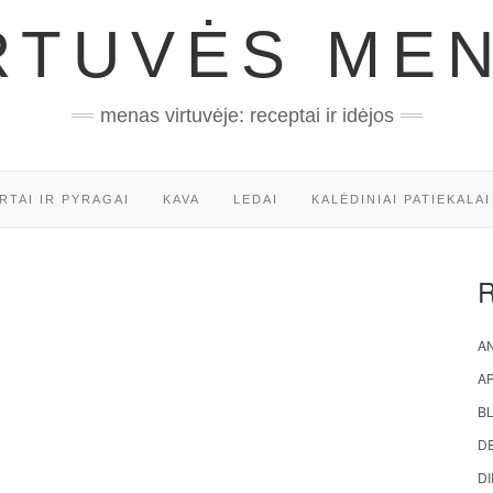
RTUVĖS ME
menas virtuvėje: receptai ir idėjos
RTAI IR PYRAGAI
KAVA
LEDAI
KALĖDINIAI PATIEKALAI
AN
A
BL
D
DI