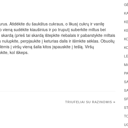
G
K
KE
purus. Atidėkite du šaukštus cukraus, o likusį cukrų ir vanilę
po vieną sudėkite kiaušinius ir po truputį suberkite miltus bei
KE
 skardą (prieš tai skardą ištepkite riebalais ir pabarstykite miltais
K
 nulupkite, perpjaukite į keturias dalis ir išimkite sėklas. Obuolių
lėmis į viršų vieną šalia kitos įspauskite į tešlą. Viršų
KO
kite, kol iškeps.
LE
M
P
S
SA
S
»
TRIUFELIAI SU RAZINOMIS
ST
TO
UO