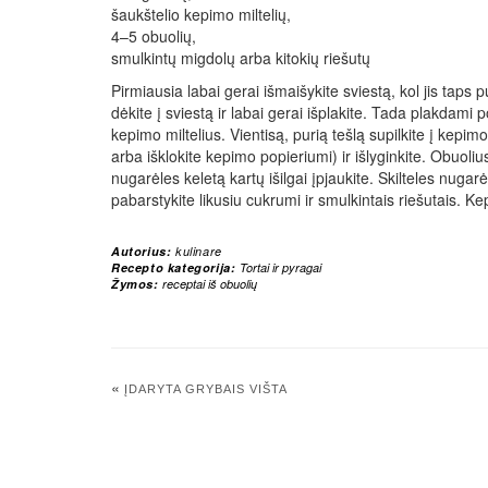
šaukštelio kepimo miltelių,
4–5 obuolių,
smulkintų migdolų arba kitokių riešutų
Pirmiausia labai gerai išmaišykite sviestą, kol jis taps 
dėkite į sviestą ir labai gerai išplakite. Tada plakdami 
kepimo miltelius. Vientisą, purią tešlą supilkite į kepimo
arba išklokite kepimo popieriumi) ir išlyginkite. Obuolius
nugarėles keletą kartų išilgai įpjaukite. Skilteles nugarė
pabarstykite likusiu cukrumi ir smulkintais riešutais. Kep
Autorius:
kulinare
Recepto kategorija:
Tortai ir pyragai
Žymos:
receptai iš obuolių
«
ĮDARYTA GRYBAIS VIŠTA