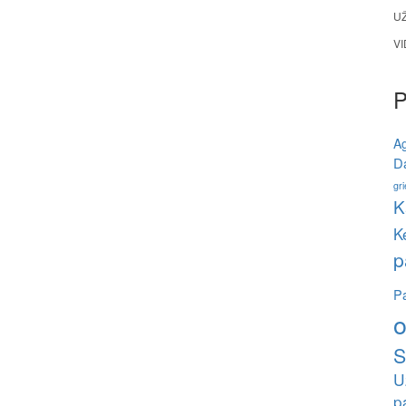
U
V
A
Da
gri
K
K
p
Pa
o
S
U
p