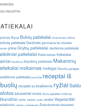
ŽKANDŽIAI
IDEO RECEPTAI
PATIEKALAI
Bulvių patiekalai
guonos
Blynai
cinamonas
citrina
ržovių patiekalai
Daržovės
gaminame be orkaitės
Grybų patiekalai
grikiai
Jautienos patiekalai
etinėlė
alėdiniai patiekalai
Kava
Keksiukai
keksas
Makaronų
epiniai
Kiaušinių patiekalai
Kiaulienos
atiekalai
mokamas
moliūgai
Obuolių pyragas
receptai iš
ukštienos patiekalai
pusryčiai
buolių
ryžiai
Saldu
receptai su braškėmis
alotos
sausainiai
sriuba
Sūrūs gabalėliai
troškinys
žkandžiai
Vegetariški
varškė
vafliai
vaisiai
vanilė
atiekalai
Šokoladiniai desertai
velykų patiekalai