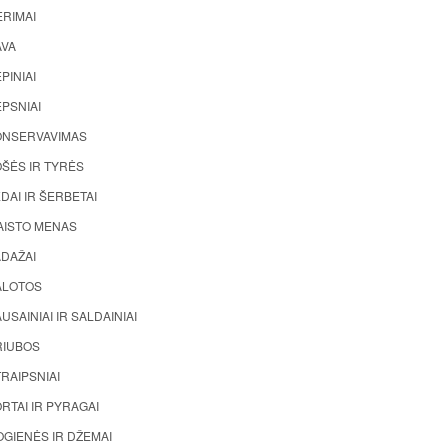
ĖRIMAI
AVA
PINIAI
PSNIAI
ONSERVAVIMAS
ŠĖS IR TYRĖS
DAI IR ŠERBETAI
AISTO MENAS
ADAŽAI
ALOTOS
USAINIAI IR SALDAINIAI
RIUBOS
RAIPSNIAI
RTAI IR PYRAGAI
GIENĖS IR DŽEMAI