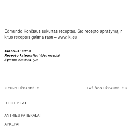
Edmundo Končiaus sukurtas receptas. Šio recepto aprašymą ir
kitus receptus galima rasti – www.iki.eu
Autorius:
admin
Recepto kategorija:
Video receptai
Žymos:
Kiauliena
,
tyre
«
»
TUNO UŽKANDĖLĖ
LAŠIŠOS UŽKANDĖLĖ
RECEPTAI
ANTRIEJI PATIEKALAI
APKEPAI