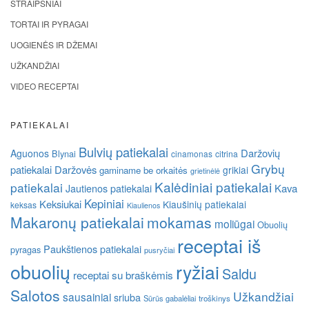
STRAIPSNIAI
TORTAI IR PYRAGAI
UOGIENĖS IR DŽEMAI
UŽKANDŽIAI
VIDEO RECEPTAI
PATIEKALAI
Bulvių patiekalai
Daržovių
Aguonos
Blynai
cinamonas
citrina
Grybų
patiekalai
Daržovės
grikiai
gaminame be orkaitės
grietinėlė
Kalėdiniai patiekalai
patiekalai
Kava
Jautienos patiekalai
Kepiniai
Keksiukai
Kiaušinių patiekalai
keksas
Kiaulienos
Makaronų patiekalai
mokamas
moliūgai
Obuolių
receptai iš
Paukštienos patiekalai
pyragas
pusryčiai
obuolių
ryžiai
Saldu
receptai su braškėmis
Salotos
Užkandžiai
sausainiai
sriuba
Sūrūs gabalėliai
troškinys