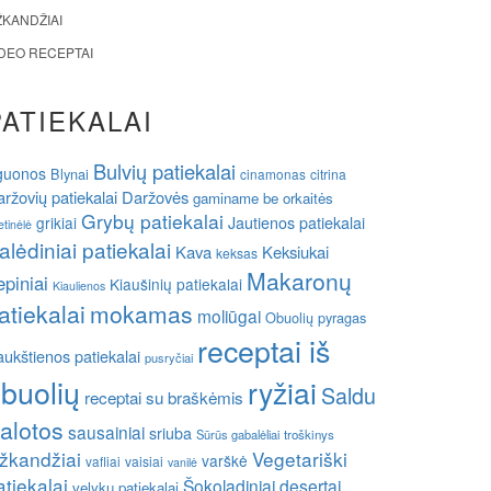
ŽKANDŽIAI
IDEO RECEPTAI
PATIEKALAI
Bulvių patiekalai
guonos
Blynai
cinamonas
citrina
ržovių patiekalai
Daržovės
gaminame be orkaitės
Grybų patiekalai
grikiai
Jautienos patiekalai
etinėlė
alėdiniai patiekalai
Kava
Keksiukai
keksas
Makaronų
epiniai
Kiaušinių patiekalai
Kiaulienos
atiekalai
mokamas
moliūgai
Obuolių pyragas
receptai iš
ukštienos patiekalai
pusryčiai
buolių
ryžiai
Saldu
receptai su braškėmis
alotos
sausainiai
sriuba
Sūrūs gabalėliai
troškinys
žkandžiai
Vegetariški
varškė
vafliai
vaisiai
vanilė
atiekalai
Šokoladiniai desertai
velykų patiekalai