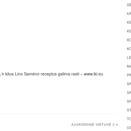
G
K
KE
KE
K
KO
LE
M
ir kitus Lino Samėno receptus galima rasti – www.iki.eu
P
S
SA
S
ST
TO
»
AJURVEDINĖ VIRTUVĖ 2
UO