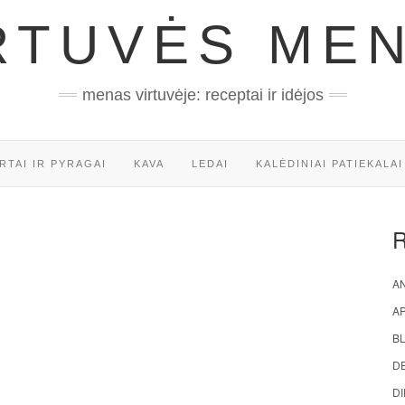
RTUVĖS ME
menas virtuvėje: receptai ir idėjos
RTAI IR PYRAGAI
KAVA
LEDAI
KALĖDINIAI PATIEKALAI
AN
A
BL
D
DI