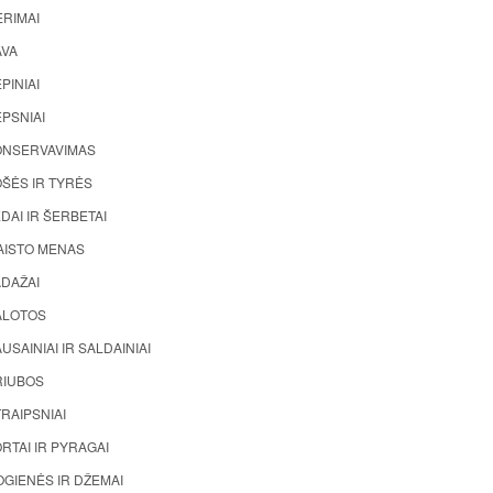
ĖRIMAI
AVA
PINIAI
PSNIAI
ONSERVAVIMAS
ŠĖS IR TYRĖS
DAI IR ŠERBETAI
AISTO MENAS
ADAŽAI
ALOTOS
USAINIAI IR SALDAINIAI
RIUBOS
RAIPSNIAI
RTAI IR PYRAGAI
GIENĖS IR DŽEMAI