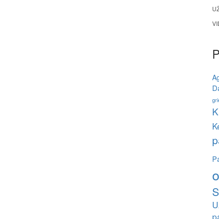
U
V
A
Da
gri
K
K
p
Pa
o
S
U
p