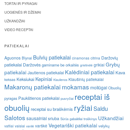
TORTAI IR PYRAGAI
UOGIENĖS IR DŽEMAI
UŽKANDŽIAI
VIDEO RECEPTAI
PATIEKALAI
Bulvių patiekalai
Daržovių
Aguonos
Blynai
cinamonas
citrina
Grybų
patiekalai
Daržovės
grikiai
gaminame be orkaitės
grietinėlė
Kalėdiniai patiekalai
patiekalai
Kava
Jautienos patiekalai
Kepiniai
Keksiukai
Kiaušinių patiekalai
keksas
Kiaulienos
Makaronų patiekalai
mokamas
moliūgai
Obuolių
receptai iš
Paukštienos patiekalai
pyragas
pusryčiai
obuolių
ryžiai
Saldu
receptai su braškėmis
Salotos
Užkandžiai
sausainiai
sriuba
Sūrūs gabalėliai
troškinys
Vegetariški patiekalai
varškė
velykų
vafliai
vaisiai
vanilė