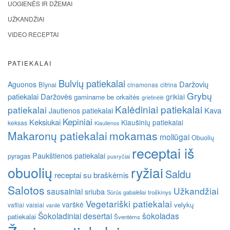
UOGIENĖS IR DŽEMAI
UŽKANDŽIAI
VIDEO RECEPTAI
PATIEKALAI
Bulvių patiekalai
Daržovių
Aguonos
Blynai
cinamonas
citrina
Grybų
patiekalai
Daržovės
grikiai
gaminame be orkaitės
grietinėlė
Kalėdiniai patiekalai
patiekalai
Kava
Jautienos patiekalai
Kepiniai
Keksiukai
Kiaušinių patiekalai
keksas
Kiaulienos
Makaronų patiekalai
mokamas
moliūgai
Obuolių
receptai iš
Paukštienos patiekalai
pyragas
pusryčiai
obuolių
ryžiai
Saldu
receptai su braškėmis
Salotos
Užkandžiai
sausainiai
sriuba
Sūrūs gabalėliai
troškinys
Vegetariški patiekalai
varškė
velykų
vafliai
vaisiai
vanilė
Šokoladiniai desertai
šokoladas
patiekalai
Šventėms