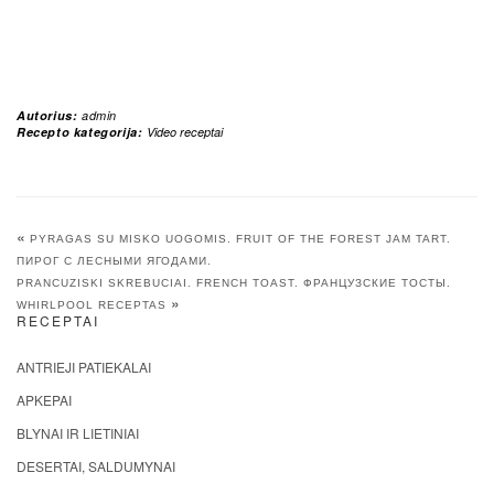
Autorius:
admin
Recepto kategorija:
Video receptai
«
PYRAGAS SU MISKO UOGOMIS. FRUIT OF THE FOREST JAM TART.
ПИРОГ С ЛЕСНЫМИ ЯГОДАМИ.
PRANCUZISKI SKREBUCIAI. FRENCH TOAST. ФРАНЦУЗСКИЕ ТОСТЫ.
»
WHIRLPOOL RECEPTAS
RECEPTAI
ANTRIEJI PATIEKALAI
APKEPAI
BLYNAI IR LIETINIAI
DESERTAI, SALDUMYNAI