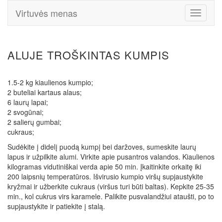
Virtuvės menas
Toggle
Navigati
ALUJE TROŠKINTAS KUMPIS
1.5-2 kg kiaulienos kumpio;
2 buteliai kartaus alaus;
6 laurų lapai;
2 svogūnai;
2 salierų gumbai;
cukraus;
Sudėkite į didelį puodą kumpį bei daržoves, sumeskite laurų
lapus ir užpilkite alumi. Virkite apie pusantros valandos. Kiaulienos
kilogramas vidutiniškai verda apie 50 min. Įkaitinkite orkaitę iki
200 laipsnių temperatūros. Išvirusio kumpio viršų supjaustykite
kryžmai ir užberkite cukraus (viršus turi būti baltas). Kepkite 25-35
min., kol cukrus virs karamele. Palikite pusvalandžiui ataušti, po to
supjaustykite ir patiekite į stalą.