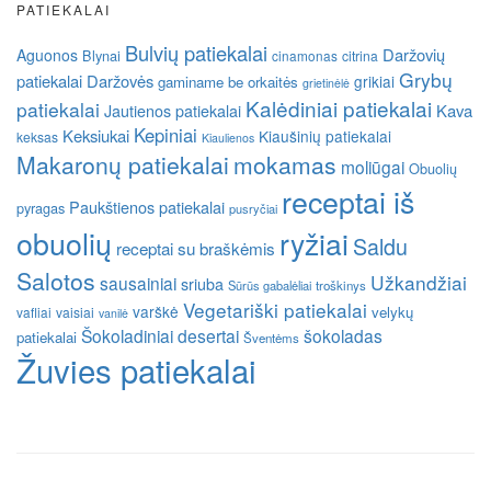
PATIEKALAI
Bulvių patiekalai
Daržovių
Aguonos
Blynai
cinamonas
citrina
Grybų
patiekalai
Daržovės
grikiai
gaminame be orkaitės
grietinėlė
Kalėdiniai patiekalai
patiekalai
Kava
Jautienos patiekalai
Kepiniai
Keksiukai
Kiaušinių patiekalai
keksas
Kiaulienos
Makaronų patiekalai
mokamas
moliūgai
Obuolių
receptai iš
Paukštienos patiekalai
pyragas
pusryčiai
obuolių
ryžiai
Saldu
receptai su braškėmis
Salotos
Užkandžiai
sausainiai
sriuba
Sūrūs gabalėliai
troškinys
Vegetariški patiekalai
varškė
velykų
vafliai
vaisiai
vanilė
Šokoladiniai desertai
šokoladas
patiekalai
Šventėms
Žuvies patiekalai