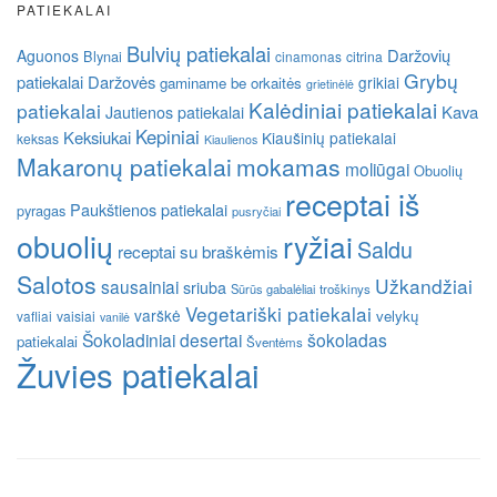
PATIEKALAI
Bulvių patiekalai
Daržovių
Aguonos
Blynai
cinamonas
citrina
Grybų
patiekalai
Daržovės
grikiai
gaminame be orkaitės
grietinėlė
Kalėdiniai patiekalai
patiekalai
Kava
Jautienos patiekalai
Kepiniai
Keksiukai
Kiaušinių patiekalai
keksas
Kiaulienos
Makaronų patiekalai
mokamas
moliūgai
Obuolių
receptai iš
Paukštienos patiekalai
pyragas
pusryčiai
obuolių
ryžiai
Saldu
receptai su braškėmis
Salotos
Užkandžiai
sausainiai
sriuba
Sūrūs gabalėliai
troškinys
Vegetariški patiekalai
varškė
velykų
vafliai
vaisiai
vanilė
Šokoladiniai desertai
šokoladas
patiekalai
Šventėms
Žuvies patiekalai