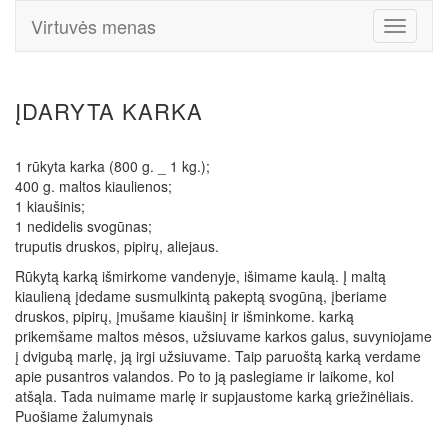
Virtuvės menas
Toggle
Navigati
ĮDARYTA KARKA
1 rūkyta karka (800 g. _ 1 kg.);
400 g. maltos kiaulienos;
1 kiaušinis;
1 nedidelis svogūnas;
truputis druskos, pipirų, aliejaus.
Rūkytą karką išmirkome vandenyje, išimame kaulą. Į maltą
kiaulieną įdedame susmulkintą pakeptą svogūną, įberiame
druskos, pipirų, įmušame kiaušinį ir išminkome. karką
prikemšame maltos mėsos, užsiuvame karkos galus, suvyniojame
į dvigubą marlę, ją irgi užsiuvame. Taip paruoštą karką verdame
apie pusantros valandos. Po to ją paslegiame ir laikome, kol
atšąla. Tada nuimame marlę ir supjaustome karką griežinėliais.
Puošiame žalumynais