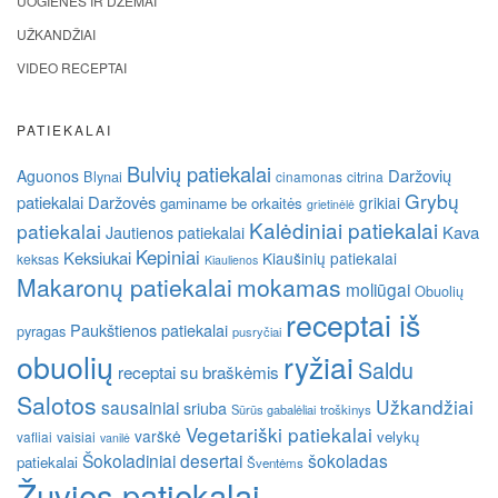
UOGIENĖS IR DŽEMAI
UŽKANDŽIAI
VIDEO RECEPTAI
PATIEKALAI
Bulvių patiekalai
Daržovių
Aguonos
Blynai
cinamonas
citrina
Grybų
patiekalai
Daržovės
grikiai
gaminame be orkaitės
grietinėlė
Kalėdiniai patiekalai
patiekalai
Kava
Jautienos patiekalai
Kepiniai
Keksiukai
Kiaušinių patiekalai
keksas
Kiaulienos
Makaronų patiekalai
mokamas
moliūgai
Obuolių
receptai iš
Paukštienos patiekalai
pyragas
pusryčiai
obuolių
ryžiai
Saldu
receptai su braškėmis
Salotos
Užkandžiai
sausainiai
sriuba
Sūrūs gabalėliai
troškinys
Vegetariški patiekalai
varškė
velykų
vafliai
vaisiai
vanilė
Šokoladiniai desertai
šokoladas
patiekalai
Šventėms
Žuvies patiekalai