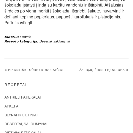
šokoladu įstatyti į indą su karštu vandeniu ir ištirpinti. Atšalusias
širdeles po vieną merkti į šokoladą, išgriebti šakute, nuvarvinti ir
dėti ant kepimo popieriaus, papuošti karoliukais ir pistacijomis.
Palikti sustingti.
Autorius:
admin
Recepto kategorija:
Desertai, saldumynai
«
»
PIKANTIŠKI SŪRIO KUKULAIČIAI
ŽALIŲJŲ ŽIRNELIŲ SRIUBA
RECEPTAI
ANTRIEJI PATIEKALAI
APKEPAI
BLYNAI IR LIETINIAI
DESERTAI, SALDUMYNAI
DIETINIAI PATIEKALAI