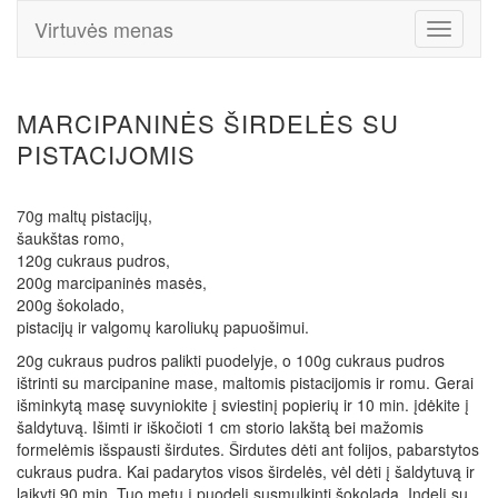
Virtuvės menas
Toggle
Navigati
MARCIPANINĖS ŠIRDELĖS SU
PISTACIJOMIS
70g maltų pistacijų,
šaukštas romo,
120g cukraus pudros,
200g marcipaninės masės,
200g šokolado,
pistacijų ir valgomų karoliukų papuošimui.
20g cukraus pudros palikti puodelyje, o 100g cukraus pudros
ištrinti su marcipanine mase, maltomis pistacijomis ir romu. Gerai
išminkytą masę suvyniokite į sviestinį popierių ir 10 min. įdėkite į
šaldytuvą. Išimti ir iškočioti 1 cm storio lakštą bei mažomis
formelėmis išspausti širdutes. Širdutes dėti ant folijos, pabarstytos
cukraus pudra. Kai padarytos visos širdelės, vėl dėti į šaldytuvą ir
laikyti 90 min. Tuo metu į puodelį susmulkinti šokoladą. Indelį su