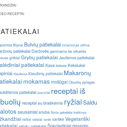
ŽKANDŽIAI
IDEO RECEPTAI
PATIEKALAI
Bulvių patiekalai
guonos
Blynai
cinamonas
citrina
ržovių patiekalai
Daržovės
gaminame be orkaitės
Grybų patiekalai
grikiai
Jautienos patiekalai
etinėlė
alėdiniai patiekalai
Kava
Keksiukai
keksas
Makaronų
epiniai
Kiaušinių patiekalai
Kiaulienos
atiekalai
mokamas
moliūgai
Obuolių pyragas
receptai iš
ukštienos patiekalai
pusryčiai
buolių
ryžiai
Saldu
receptai su braškėmis
alotos
sausainiai
sriuba
Sūrūs gabalėliai
troškinys
žkandžiai
Vegetariški
varškė
vafliai
vaisiai
vanilė
atiekalai
Šokoladiniai desertai
velykų patiekalai