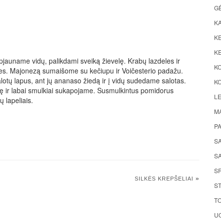
G
K
KE
KE
išpjauname vidų, palikdami sveiką žievelę. Krabų lazdeles ir
K
es. Majonezą sumaišome su kečiupu ir Voičesterio padažu.
otų lapus, ant jų ananaso žiedą ir į vidų sudedame salotas.
KO
ę ir labai smulkiai sukapojame. Susmulkintus pomidorus
LE
 lapeliais.
M
P
S
SA
S
»
SILKĖS KREPŠELIAI
ST
TO
UO