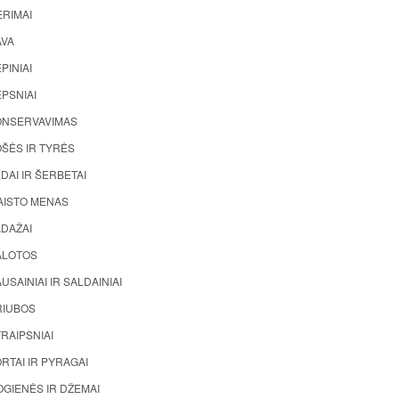
ĖRIMAI
AVA
PINIAI
PSNIAI
ONSERVAVIMAS
ŠĖS IR TYRĖS
DAI IR ŠERBETAI
AISTO MENAS
ADAŽAI
ALOTOS
USAINIAI IR SALDAINIAI
RIUBOS
RAIPSNIAI
RTAI IR PYRAGAI
GIENĖS IR DŽEMAI