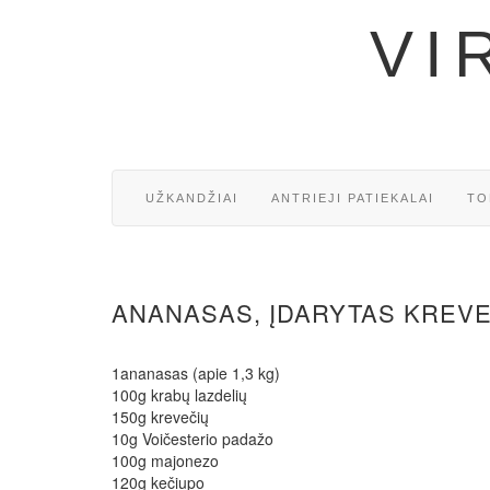
VI
UŽKANDŽIAI
ANTRIEJI PATIEKALAI
TO
ANANASAS, ĮDARYTAS KREVE
1ananasas (apie 1,3 kg)
100g krabų lazdelių
150g krevečių
10g Voičesterio padažo
100g majonezo
120g kečiupo