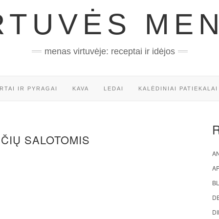
RTUVĖS ME
menas virtuvėje: receptai ir idėjos
RTAI IR PYRAGAI
KAVA
LEDAI
KALĖDINIAI PATIEKALAI
ČIŲ SALOTOMIS
AN
A
BL
D
DI