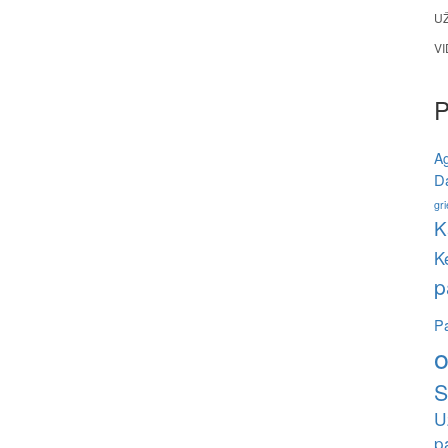
U
V
A
Da
gri
K
K
p
Pa
o
S
U
p