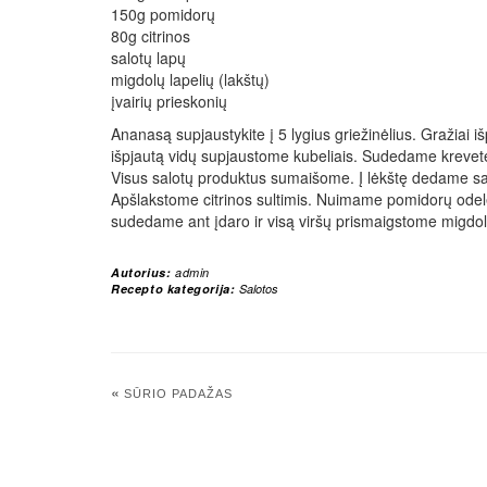
150g pomidorų
80g citrinos
salotų lapų
migdolų lapelių (lakštų)
įvairių prieskonių
Ananasą supjaustykite į 5 lygius griežinėlius. Gražiai 
išpjautą vidų supjaustome kubeliais. Sudedame krevet
Visus salotų produktus sumaišome. Į lėkštę dedame sal
Apšlakstome citrinos sultimis. Nuimame pomidorų odel
sudedame ant įdaro ir visą viršų prismaigstome migdolų
Autorius:
admin
Recepto kategorija:
Salotos
«
SŪRIO PADAŽAS