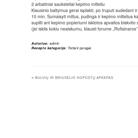
2 arbatiniai sauksteliai kepimo milteliu
Kiausinio baltymus gerai isplakti, po truputi sudedant ir 
10 min. Sumaisyti miltus, pudinga ir kepimo miltelius ka
supilti ant kepimo popieriumi isklotos apvalios biskvito
(jei iskils kokiu neaiskumu, klausti forume „Rofisinaros”
Autorius:
admin
Recepto kategorija:
Tortai ir pyragai
«
BULVIŲ IR BRIUSELIO KOPŪSTŲ APKEPAS