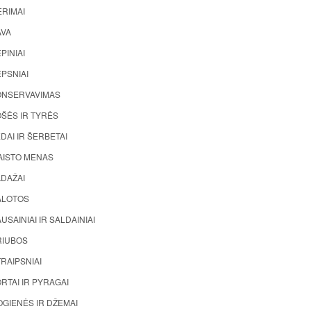
ĖRIMAI
AVA
PINIAI
PSNIAI
ONSERVAVIMAS
ŠĖS IR TYRĖS
DAI IR ŠERBETAI
AISTO MENAS
ADAŽAI
ALOTOS
USAINIAI IR SALDAINIAI
RIUBOS
RAIPSNIAI
RTAI IR PYRAGAI
GIENĖS IR DŽEMAI