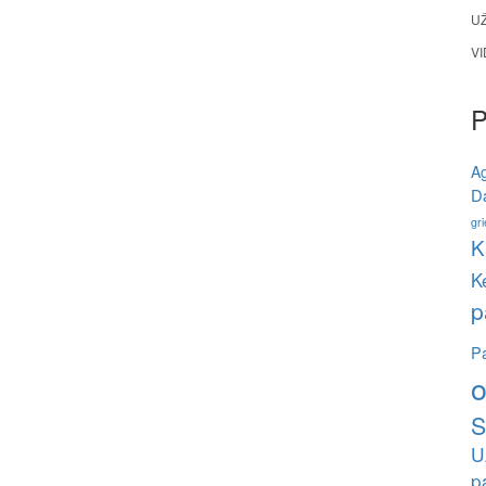
U
V
A
Da
gri
K
K
p
Pa
o
S
U
p