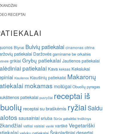
ŽKANDŽIAI
IDEO RECEPTAI
PATIEKALAI
Bulvių patiekalai
guonos
Blynai
cinamonas
citrina
ržovių patiekalai
Daržovės
gaminame be orkaitės
Grybų patiekalai
grikiai
Jautienos patiekalai
etinėlė
alėdiniai patiekalai
Kava
Keksiukai
keksas
Makaronų
epiniai
Kiaušinių patiekalai
Kiaulienos
atiekalai
mokamas
moliūgai
Obuolių pyragas
receptai iš
ukštienos patiekalai
pusryčiai
buolių
ryžiai
Saldu
receptai su braškėmis
alotos
sausainiai
sriuba
Sūrūs gabalėliai
troškinys
žkandžiai
Vegetariški
varškė
vafliai
vaisiai
vanilė
atiekalai
Šokoladiniai desertai
velykų patiekalai