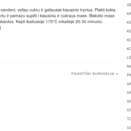
G
vandeni, veliau cukru ir galiausiai kiausinio trynius. Plakti kokia
K
rtu ir pamazu supilti i kiausiniu ir cukraus mase. Biskvito mase
 skardos. Kepti ikaitusioje 175°C orkaiteje 20-30 minuciu.
KE
)
KE
K
KO
LE
M
»
PIKANTIŠKI BUROKĖLIAI
P
S
SA
S
ST
TO
UO