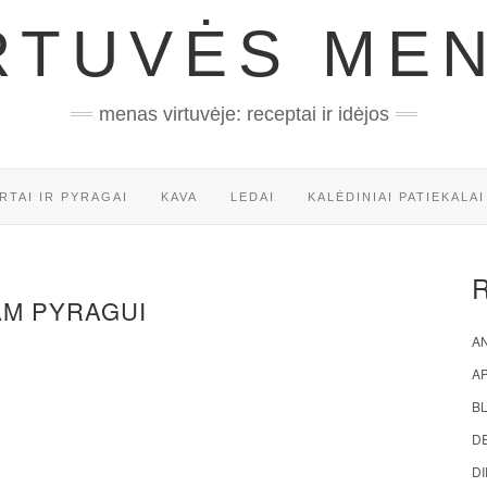
RTUVĖS ME
menas virtuvėje: receptai ir idėjos
RTAI IR PYRAGAI
KAVA
LEDAI
KALĖDINIAI PATIEKALAI
AM PYRAGUI
AN
A
BL
D
DI