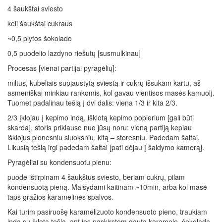
4 šaukštai sviesto
keli šaukštai cukraus
~0,5 plytos šokolado
0,5 puodelio lazdyno riešutų [susmulkinau]
Procesas [vienai partijai pyragėlių]:
miltus, kubeliais supjaustytą sviestą ir cukrų išsukam kartu, aš
asmeniškai minkiau rankomis, kol gavau vientisos masės kamuolį.
Tuomet padalinau tešlą į dvi dalis: viena 1/3 ir kita 2/3.
2/3 įklojau į kepimo indą, išklotą kepimo popierium [gali būti
skarda], storis priklauso nuo jūsų noru: vieną partiją kepiau
išklojus plonesniu sluoksniu, kitą – storesniu. Padedam šaltai.
Likusią tešlą irgi padedam šaltai [pati dėjau į šaldymo kamerą].
Pyragėliai su kondensuotu pienu:
puode ištirpinam 4 šaukštus sviesto, beriam cukrų, pilam
kondensuotą pieną. Maišydami kaitinam ~10min, arba kol masė
taps gražios karamelinės spalvos.
Kai turim pasiruošę karamelizuoto kondensuoto pieno, traukiam
indą su įklota tešla, ant jos paskirstom gautą karamelę, šokoladą