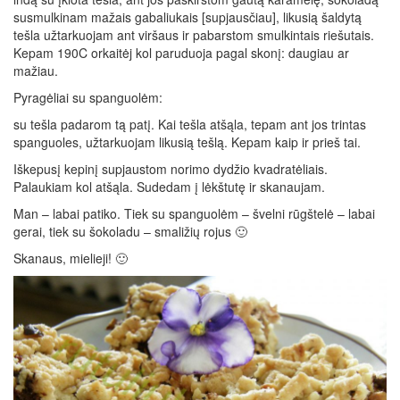
susmulkinam mažais gabaliukais [supjausčiau], likusią šaldytą
tešla užtarkuojam ant viršaus ir pabarstom smulkintais riešutais.
Kepam 190C orkaitėj kol paruduoja pagal skonį: daugiau ar
mažiau.
Pyragėliai su spanguolėm:
su tešla padarom tą patį. Kai tešla atšąla, tepam ant jos trintas
spanguoles, užtarkuojam likusią tešlą. Kepam kaip ir prieš tai.
Iškepusį kepinį supjaustom norimo dydžio kvadratėliais.
Palaukiam kol atšąla. Sudedam į lėkštutę ir skanaujam.
Man – labai patiko. Tiek su spanguolėm – švelni rūgštelė – labai
gerai, tiek su šokoladu – smaližių rojus 🙂
Skanaus, mielieji! 🙂