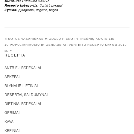
Autorius:
Rutuliuko virtuvė
Recepto kategorija:
Tortai ir pyragai
Žymos:
pyragaičiai
,
uogiene
,
uogos
«
SOTUS VASARIŠKAS MIGDOLŲ PIENO IR TREŠNIŲ KOKTEILIS
10 POPULIARIAUSIŲ IR GERIAUSIAI ĮVERTINTŲ RECEPTŲ KNYGŲ 2019
»
M.
RECEPTAI
ANTRIEJI PATIEKALAI
APKEPAI
BLYNAI IR LIETINIAI
DESERTAI, SALDUMYNAI
DIETINIAI PATIEKALAI
GĖRIMAI
KAVA
KEPINIAI