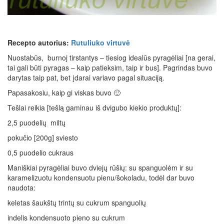
Recepto autorius:
Rutuliuko virtuvė
Nuostabūs, burnoj tirstantys – tiesiog idealūs pyragėliai [na gerai,
tai gali būti pyragas – kaip patieksim, taip ir bus]. Pagrindas buvo
darytas taip pat, bet įdarai variavo pagal situaciją.
Papasakosiu, kaip gi viskas buvo 🙂
Tešlai reikia [tešlą gaminau iš dvigubo kiekio produktų]:
2,5 puodelių miltų
pokučio [200g] sviesto
0,5 puodelio cukraus
Maniškiai pyragėliai buvo dviejų rūšių: su spanguolėm ir su
karamelizuotu kondensuotu pienu/šokoladu, todėl dar buvo
naudota:
keletas šaukštų trintų su cukrum spanguolių
indelis kondensuoto pieno su cukrum