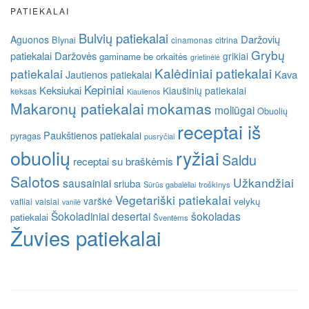
PATIEKALAI
Bulvių patiekalai
Daržovių
Aguonos
Blynai
cinamonas
citrina
Grybų
patiekalai
Daržovės
grikiai
gaminame be orkaitės
grietinėlė
Kalėdiniai patiekalai
patiekalai
Kava
Jautienos patiekalai
Kepiniai
Keksiukai
Kiaušinių patiekalai
keksas
Kiaulienos
Makaronų patiekalai
mokamas
moliūgai
Obuolių
receptai iš
Paukštienos patiekalai
pyragas
pusryčiai
obuolių
ryžiai
Saldu
receptai su braškėmis
Salotos
Užkandžiai
sausainiai
sriuba
Sūrūs gabalėliai
troškinys
Vegetariški patiekalai
varškė
velykų
vafliai
vaisiai
vanilė
Šokoladiniai desertai
šokoladas
patiekalai
Šventėms
Žuvies patiekalai